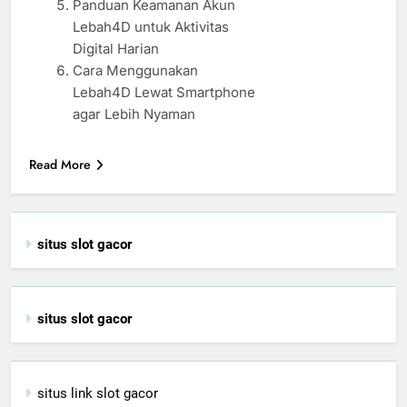
Panduan Keamanan Akun
Lebah4D untuk Aktivitas
Digital Harian
Cara Menggunakan
Lebah4D Lewat Smartphone
agar Lebih Nyaman
Read More
situs slot gacor
situs slot gacor
situs link slot gacor