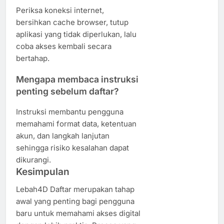
Periksa koneksi internet,
bersihkan cache browser, tutup
aplikasi yang tidak diperlukan, lalu
coba akses kembali secara
bertahap.
Mengapa membaca instruksi
penting sebelum daftar?
Instruksi membantu pengguna
memahami format data, ketentuan
akun, dan langkah lanjutan
sehingga risiko kesalahan dapat
dikurangi.
Kesimpulan
Lebah4D Daftar merupakan tahap
awal yang penting bagi pengguna
baru untuk memahami akses digital