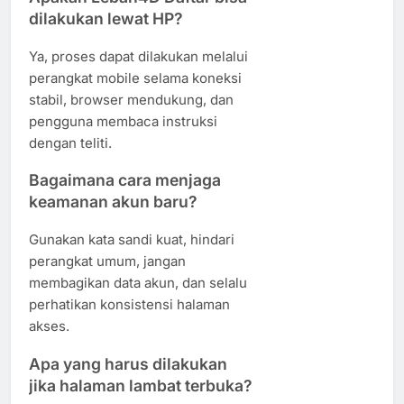
dilakukan lewat HP?
Ya, proses dapat dilakukan melalui
perangkat mobile selama koneksi
stabil, browser mendukung, dan
pengguna membaca instruksi
dengan teliti.
Bagaimana cara menjaga
keamanan akun baru?
Gunakan kata sandi kuat, hindari
perangkat umum, jangan
membagikan data akun, dan selalu
perhatikan konsistensi halaman
akses.
Apa yang harus dilakukan
jika halaman lambat terbuka?