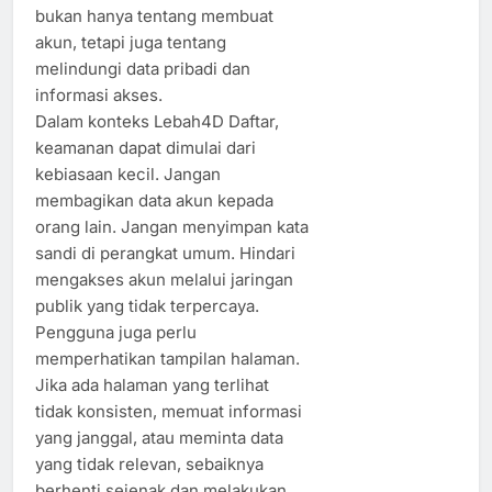
bukan hanya tentang membuat
akun, tetapi juga tentang
melindungi data pribadi dan
informasi akses.
Dalam konteks Lebah4D Daftar,
keamanan dapat dimulai dari
kebiasaan kecil. Jangan
membagikan data akun kepada
orang lain. Jangan menyimpan kata
sandi di perangkat umum. Hindari
mengakses akun melalui jaringan
publik yang tidak terpercaya.
Pengguna juga perlu
memperhatikan tampilan halaman.
Jika ada halaman yang terlihat
tidak konsisten, memuat informasi
yang janggal, atau meminta data
yang tidak relevan, sebaiknya
berhenti sejenak dan melakukan