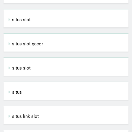
situs slot
situs slot gacor
situs slot
situs
situs link slot