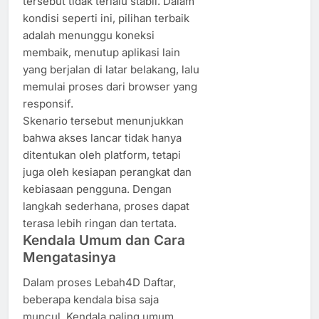
tersebut tidak terlalu stabil. Dalam
kondisi seperti ini, pilihan terbaik
adalah menunggu koneksi
membaik, menutup aplikasi lain
yang berjalan di latar belakang, lalu
memulai proses dari browser yang
responsif.
Skenario tersebut menunjukkan
bahwa akses lancar tidak hanya
ditentukan oleh platform, tetapi
juga oleh kesiapan perangkat dan
kebiasaan pengguna. Dengan
langkah sederhana, proses dapat
terasa lebih ringan dan tertata.
Kendala Umum dan Cara
Mengatasinya
Dalam proses Lebah4D Daftar,
beberapa kendala bisa saja
muncul. Kendala paling umum