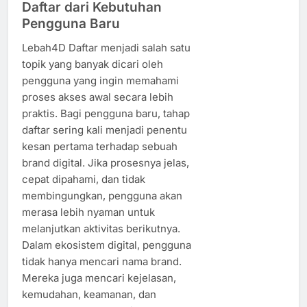
Daftar dari Kebutuhan
Pengguna Baru
Lebah4D Daftar menjadi salah satu
topik yang banyak dicari oleh
pengguna yang ingin memahami
proses akses awal secara lebih
praktis. Bagi pengguna baru, tahap
daftar sering kali menjadi penentu
kesan pertama terhadap sebuah
brand digital. Jika prosesnya jelas,
cepat dipahami, dan tidak
membingungkan, pengguna akan
merasa lebih nyaman untuk
melanjutkan aktivitas berikutnya.
Dalam ekosistem digital, pengguna
tidak hanya mencari nama brand.
Mereka juga mencari kejelasan,
kemudahan, keamanan, dan