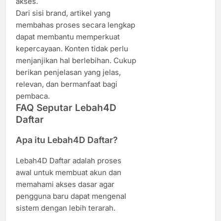
akses.
Dari sisi brand, artikel yang
membahas proses secara lengkap
dapat membantu memperkuat
kepercayaan. Konten tidak perlu
menjanjikan hal berlebihan. Cukup
berikan penjelasan yang jelas,
relevan, dan bermanfaat bagi
pembaca.
FAQ Seputar Lebah4D
Daftar
Apa itu Lebah4D Daftar?
Lebah4D Daftar adalah proses
awal untuk membuat akun dan
memahami akses dasar agar
pengguna baru dapat mengenal
sistem dengan lebih terarah.