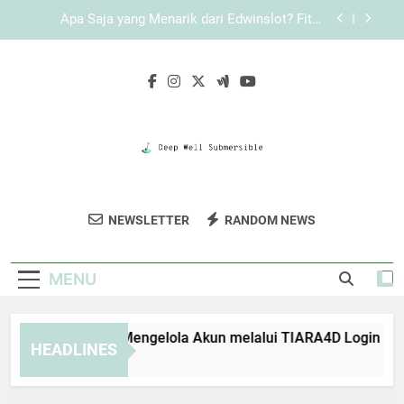
Skip
Panduan EDWINSLOT Login Saat Akses
to
Mengalami Gangguan Sementara
content
Login Edwinslot Resmi untuk Pengguna yang
Mengutamakan Keamanan Akun
Panduan Praktis Mengelola Akun melalui
TIARA4D Login
Apa Saja yang Menarik dari Edwinslot? Fitur,
Pengalaman, dan Keunggulan Platform
Panduan EDWINSLOT Login Saat Akses
Mengalami Gangguan Sementara
Deep Well
Dapatkan Layanan Pengeboran Sumur
Login Edwinslot Resmi untuk Pengguna yang
NEWSLETTER
RANDOM NEWS
Submersible
Mengutamakan Keamanan Akun
Berkualitas Dari Deep Well Submersible.
MENU
nduan Praktis Mengelola Akun melalui TIARA4D Login
HEADLINES
Weeks Ago