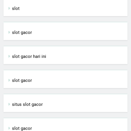
slot
slot gacor
slot gacor hari ini
slot gacor
situs slot gacor
slot gacor