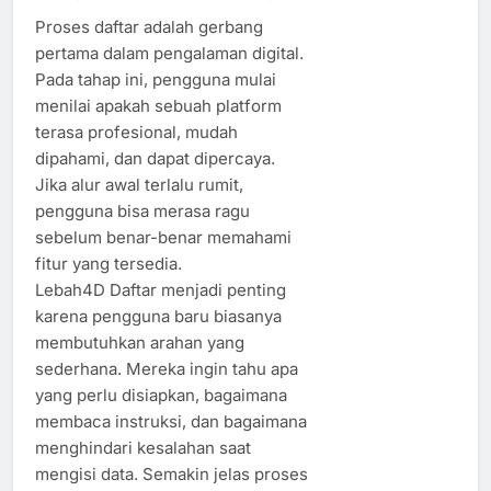
Proses daftar adalah gerbang
pertama dalam pengalaman digital.
Pada tahap ini, pengguna mulai
menilai apakah sebuah platform
terasa profesional, mudah
dipahami, dan dapat dipercaya.
Jika alur awal terlalu rumit,
pengguna bisa merasa ragu
sebelum benar-benar memahami
fitur yang tersedia.
Lebah4D Daftar menjadi penting
karena pengguna baru biasanya
membutuhkan arahan yang
sederhana. Mereka ingin tahu apa
yang perlu disiapkan, bagaimana
membaca instruksi, dan bagaimana
menghindari kesalahan saat
mengisi data. Semakin jelas proses