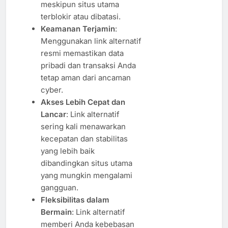
meskipun situs utama
terblokir atau dibatasi.
Keamanan Terjamin
:
Menggunakan link alternatif
resmi memastikan data
pribadi dan transaksi Anda
tetap aman dari ancaman
cyber.
Akses Lebih Cepat dan
Lancar
: Link alternatif
sering kali menawarkan
kecepatan dan stabilitas
yang lebih baik
dibandingkan situs utama
yang mungkin mengalami
gangguan.
Fleksibilitas dalam
Bermain
: Link alternatif
memberi Anda kebebasan