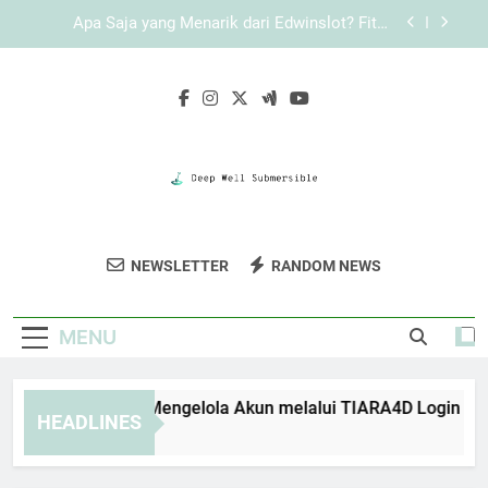
Skip
Panduan EDWINSLOT Login Saat Akses
to
Mengalami Gangguan Sementara
content
Login Edwinslot Resmi untuk Pengguna yang
Mengutamakan Keamanan Akun
Panduan Praktis Mengelola Akun melalui
TIARA4D Login
Apa Saja yang Menarik dari Edwinslot? Fitur,
Pengalaman, dan Keunggulan Platform
Panduan EDWINSLOT Login Saat Akses
Mengalami Gangguan Sementara
Deep Well
Dapatkan Layanan Pengeboran Sumur
Login Edwinslot Resmi untuk Pengguna yang
NEWSLETTER
RANDOM NEWS
Submersible
Mengutamakan Keamanan Akun
Berkualitas Dari Deep Well Submersible.
MENU
nduan Praktis Mengelola Akun melalui TIARA4D Login
HEADLINES
Weeks Ago