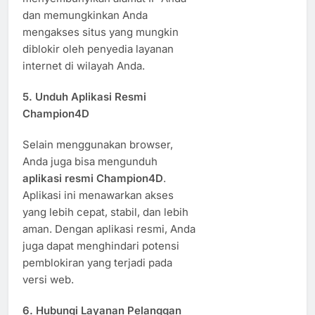
dan memungkinkan Anda
mengakses situs yang mungkin
diblokir oleh penyedia layanan
internet di wilayah Anda.
5.
Unduh Aplikasi Resmi
Champion4D
Selain menggunakan browser,
Anda juga bisa mengunduh
aplikasi resmi Champion4D
.
Aplikasi ini menawarkan akses
yang lebih cepat, stabil, dan lebih
aman. Dengan aplikasi resmi, Anda
juga dapat menghindari potensi
pemblokiran yang terjadi pada
versi web.
6.
Hubungi Layanan Pelanggan