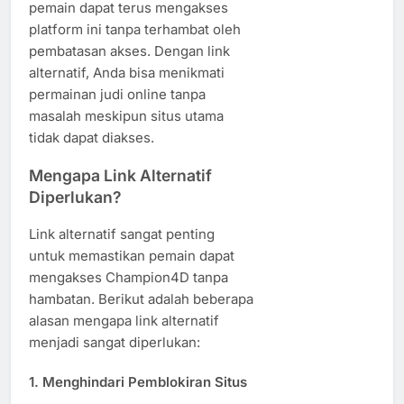
pemain dapat terus mengakses
platform ini tanpa terhambat oleh
pembatasan akses. Dengan link
alternatif, Anda bisa menikmati
permainan judi online tanpa
masalah meskipun situs utama
tidak dapat diakses.
Mengapa Link Alternatif
Diperlukan?
Link alternatif sangat penting
untuk memastikan pemain dapat
mengakses Champion4D tanpa
hambatan. Berikut adalah beberapa
alasan mengapa link alternatif
menjadi sangat diperlukan:
1.
Menghindari Pemblokiran Situs