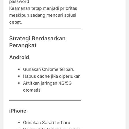
password
Keamanan tetap menjadi prioritas
meskipun sedang mencari solusi
cepat.
Strategi Berdasarkan
Perangkat
Android
Gunakan Chrome terbaru
Hapus cache jika diperlukan
Aktifkan jaringan 4G/5G
otomatis
iPhone
Gunakan Safari terbaru