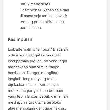
untuk mengakses
Champion4D kapan saja dan
di mana saja tanpa khawatir
tentang pemblokiran atau
pembatasan.
Kesimpulan
Link alternatif Champion4D adalah
solusi yang sangat bermanfaat
bagi pemain judi online yang ingin
mengakses platform ini tanpa
hambatan. Dengan mengikuti
langkah-langkah yang telah
dijelaskan di atas, Anda dapat
menikmati pengalaman bermain
yang lebih lancar, cepat, dan aman
meskipun situs utama terblokir
atau mengalami gangguan teknis.