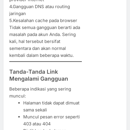
4.Gangguan DNS atau routing
jaringan
5.Kesalahan cache pada browser
Tidak semua gangguan berarti ada
masalah pada akun Anda. Sering
kali, hal tersebut bersifat
sementara dan akan normal
kembali dalam beberapa waktu.
Tanda-Tanda Link
Mengalami Gangguan
Beberapa indikasi yang sering
muncul:
Halaman tidak dapat dimuat
sama sekali
Muncul pesan error seperti
403 atau 404