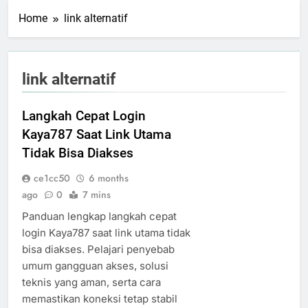
Home
link alternatif
link alternatif
Langkah Cepat Login
Kaya787 Saat Link Utama
Tidak Bisa Diakses
ce1cc50
6 months
ago
0
7 mins
Panduan lengkap langkah cepat
login Kaya787 saat link utama tidak
bisa diakses. Pelajari penyebab
umum gangguan akses, solusi
teknis yang aman, serta cara
memastikan koneksi tetap stabil