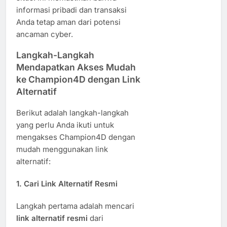
informasi pribadi dan transaksi
Anda tetap aman dari potensi
ancaman cyber.
Langkah-Langkah
Mendapatkan Akses Mudah
ke Champion4D dengan Link
Alternatif
Berikut adalah langkah-langkah
yang perlu Anda ikuti untuk
mengakses Champion4D dengan
mudah menggunakan link
alternatif:
1.
Cari Link Alternatif Resmi
Langkah pertama adalah mencari
link alternatif resmi
dari