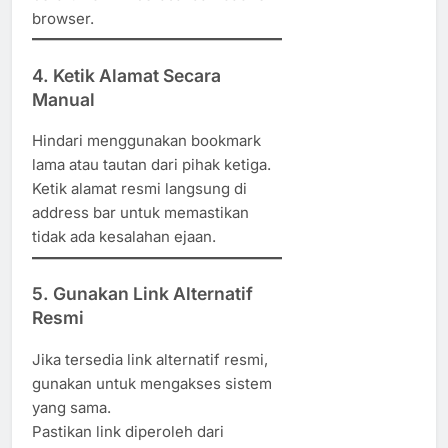
browser.
4. Ketik Alamat Secara
Manual
Hindari menggunakan bookmark
lama atau tautan dari pihak ketiga.
Ketik alamat resmi langsung di
address bar untuk memastikan
tidak ada kesalahan ejaan.
5. Gunakan Link Alternatif
Resmi
Jika tersedia link alternatif resmi,
gunakan untuk mengakses sistem
yang sama.
Pastikan link diperoleh dari