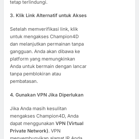
tetap terlindungi.
3.
Klik Link Alternatif untuk Akses
Setelah memverifikasi link, klik
untuk mengakses Champion4D
dan melanjutkan permainan tanpa
gangguan. Anda akan dibawa ke
platform yang memungkinkan
Anda untuk bermain dengan lancar
tanpa pemblokiran atau
pembatasan.
4.
Gunakan VPN Jika Diperlukan
Jika Anda masih kesulitan
mengakses Champion4D, Anda
dapat menggunakan
VPN (Virtual
Private Network)
. VPN
menyembunyikan alamat IP Anda