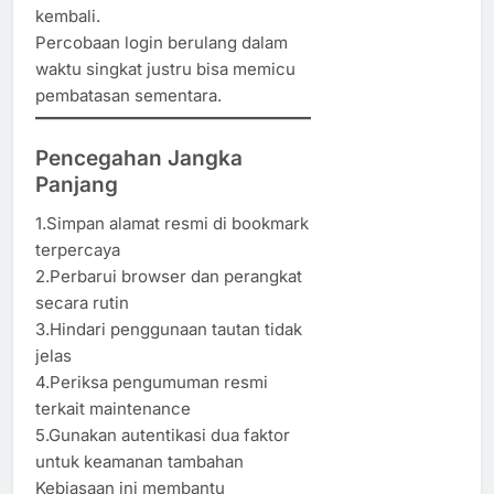
kembali.
Percobaan login berulang dalam
waktu singkat justru bisa memicu
pembatasan sementara.
Pencegahan Jangka
Panjang
1.Simpan alamat resmi di bookmark
terpercaya
2.Perbarui browser dan perangkat
secara rutin
3.Hindari penggunaan tautan tidak
jelas
4.Periksa pengumuman resmi
terkait maintenance
5.Gunakan autentikasi dua faktor
untuk keamanan tambahan
Kebiasaan ini membantu