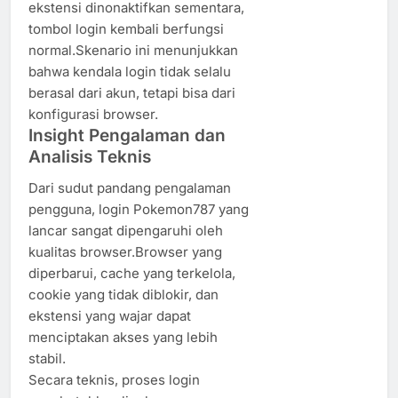
ekstensi dinonaktifkan sementara,
tombol login kembali berfungsi
normal.Skenario ini menunjukkan
bahwa kendala login tidak selalu
berasal dari akun, tetapi bisa dari
konfigurasi browser.
Insight Pengalaman dan
Analisis Teknis
Dari sudut pandang pengalaman
pengguna, login Pokemon787 yang
lancar sangat dipengaruhi oleh
kualitas browser.Browser yang
diperbarui, cache yang terkelola,
cookie yang tidak diblokir, dan
ekstensi yang wajar dapat
menciptakan akses yang lebih
stabil.
Secara teknis, proses login