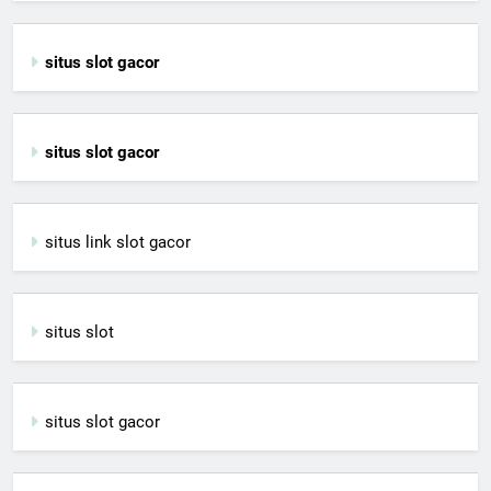
situs slot gacor
situs slot gacor
situs link slot gacor
situs slot
situs slot gacor