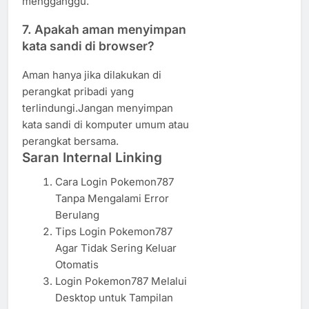
mengganggu.
7. Apakah aman menyimpan
kata sandi di browser?
Aman hanya jika dilakukan di
perangkat pribadi yang
terlindungi.Jangan menyimpan
kata sandi di komputer umum atau
perangkat bersama.
Saran Internal Linking
Cara Login Pokemon787
Tanpa Mengalami Error
Berulang
Tips Login Pokemon787
Agar Tidak Sering Keluar
Otomatis
Login Pokemon787 Melalui
Desktop untuk Tampilan