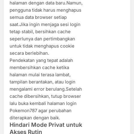
halaman dengan data baru.Namun,
pengguna tidak harus menghapus
semua data browser setiap
saat.Jika ingin menjaga sesi login
tetap stabil, bersihkan cache
seperlunya dan pertimbangkan
untuk tidak menghapus cookie
secara berlebihan.
Pendekatan yang tepat adalah
membersihkan cache ketika
halaman mulai terasa lambat,
tampilan berantakan, atau login
mengalami error berulang.Setelah
cache dibersihkan, tutup browser
lalu buka kembali halaman login
Pokemon787 agar perubahan
diterapkan dengan baik.
Hindari Mode Privat untuk
Akses Rutin