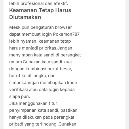
lebih profesional dan efektif.
Keamanan Tetap Harus
Diutamakan
Meskipun pengaturan browser
dapat membuat login Pokemon787
lebih nyaman, keamanan tetap
harus menjadi prioritas.Jangan
menyimpan kata sandi di perangkat
umum.Gunakan kata sandi kuat
dengan kombinasi huruf besar,
huruf kecil, angka, dan
simbol.Jangan membagikan kode
verifikasi atau data login kepada
siapa pun.
Jika menggunakan fitur
penyimpanan kata sandi, pastikan
hanya dilakukan pada perangkat
pribadi yang terlindungi.Gunakan