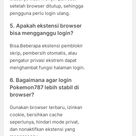
setelah browser ditutup, sehingga
pengguna perlu login ulang.
5. Apakah ekstensi browser
bisa mengganggu login?
Bisa.Beberapa ekstensi pemblokir
skrip, pembersih otomatis, atau
pengatur privasi ekstrem dapat
menghambat fungsi halaman login.
6. Bagaimana agar login
Pokemon787 lebih stabil di
browser?
Gunakan browser terbaru, izinkan
cookie, bersihkan cache
seperlunya, hindari mode privat,
dan nonaktifkan ekstensi yang