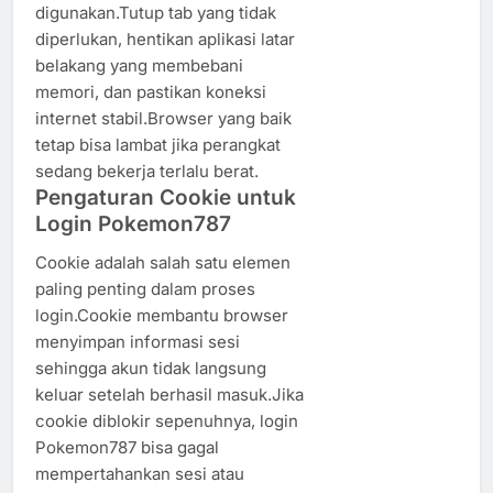
digunakan.Tutup tab yang tidak
diperlukan, hentikan aplikasi latar
belakang yang membebani
memori, dan pastikan koneksi
internet stabil.Browser yang baik
tetap bisa lambat jika perangkat
sedang bekerja terlalu berat.
Pengaturan Cookie untuk
Login Pokemon787
Cookie adalah salah satu elemen
paling penting dalam proses
login.Cookie membantu browser
menyimpan informasi sesi
sehingga akun tidak langsung
keluar setelah berhasil masuk.Jika
cookie diblokir sepenuhnya, login
Pokemon787 bisa gagal
mempertahankan sesi atau