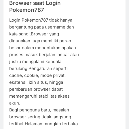
Browser saat Login
Pokemon787
Login Pokemon787 tidak hanya
bergantung pada username dan
kata sandi.Browser yang
digunakan juga memiliki peran
besar dalam menentukan apakah
proses masuk berjalan lancar atau
justru mengalami kendala
berulang.Pengaturan seperti
cache, cookie, mode privat,
ekstensi, izin situs, hingga
pembaruan browser dapat
memengaruhi stabilitas akses
akun.
Bagi pengguna baru, masalah
browser sering tidak langsung
terlihat.Halaman mungkin terbuka