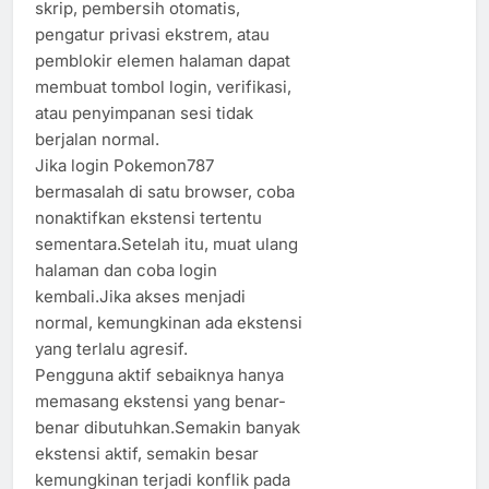
skrip, pembersih otomatis,
pengatur privasi ekstrem, atau
pemblokir elemen halaman dapat
membuat tombol login, verifikasi,
atau penyimpanan sesi tidak
berjalan normal.
Jika login Pokemon787
bermasalah di satu browser, coba
nonaktifkan ekstensi tertentu
sementara.Setelah itu, muat ulang
halaman dan coba login
kembali.Jika akses menjadi
normal, kemungkinan ada ekstensi
yang terlalu agresif.
Pengguna aktif sebaiknya hanya
memasang ekstensi yang benar-
benar dibutuhkan.Semakin banyak
ekstensi aktif, semakin besar
kemungkinan terjadi konflik pada