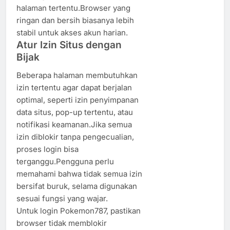
halaman tertentu.Browser yang
ringan dan bersih biasanya lebih
stabil untuk akses akun harian.
Atur Izin Situs dengan
Bijak
Beberapa halaman membutuhkan
izin tertentu agar dapat berjalan
optimal, seperti izin penyimpanan
data situs, pop-up tertentu, atau
notifikasi keamanan.Jika semua
izin diblokir tanpa pengecualian,
proses login bisa
terganggu.Pengguna perlu
memahami bahwa tidak semua izin
bersifat buruk, selama digunakan
sesuai fungsi yang wajar.
Untuk login Pokemon787, pastikan
browser tidak memblokir