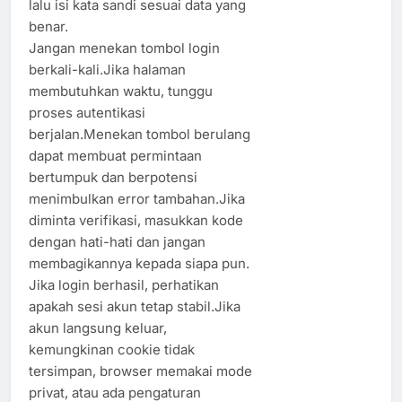
lalu isi kata sandi sesuai data yang
benar.
Jangan menekan tombol login
berkali-kali.Jika halaman
membutuhkan waktu, tunggu
proses autentikasi
berjalan.Menekan tombol berulang
dapat membuat permintaan
bertumpuk dan berpotensi
menimbulkan error tambahan.Jika
diminta verifikasi, masukkan kode
dengan hati-hati dan jangan
membagikannya kepada siapa pun.
Jika login berhasil, perhatikan
apakah sesi akun tetap stabil.Jika
akun langsung keluar,
kemungkinan cookie tidak
tersimpan, browser memakai mode
privat, atau ada pengaturan