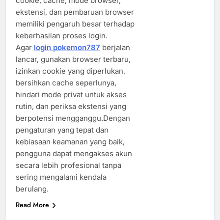
cookie, cache, mode browser,
ekstensi, dan pembaruan browser
memiliki pengaruh besar terhadap
keberhasilan proses login.
Agar
login pokemon787
berjalan
lancar, gunakan browser terbaru,
izinkan cookie yang diperlukan,
bersihkan cache seperlunya,
hindari mode privat untuk akses
rutin, dan periksa ekstensi yang
berpotensi mengganggu.Dengan
pengaturan yang tepat dan
kebiasaan keamanan yang baik,
pengguna dapat mengakses akun
secara lebih profesional tanpa
sering mengalami kendala
berulang.
Read More