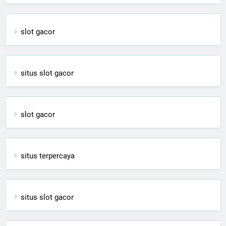
slot gacor
situs slot gacor
slot gacor
situs terpercaya
situs slot gacor