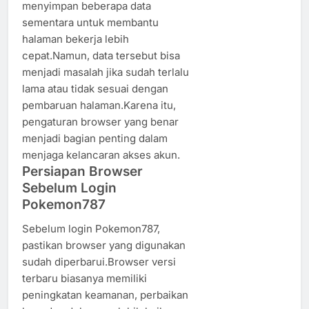
menyimpan beberapa data
sementara untuk membantu
halaman bekerja lebih
cepat.Namun, data tersebut bisa
menjadi masalah jika sudah terlalu
lama atau tidak sesuai dengan
pembaruan halaman.Karena itu,
pengaturan browser yang benar
menjadi bagian penting dalam
menjaga kelancaran akses akun.
Persiapan Browser
Sebelum Login
Pokemon787
Sebelum login Pokemon787,
pastikan browser yang digunakan
sudah diperbarui.Browser versi
terbaru biasanya memiliki
peningkatan keamanan, perbaikan