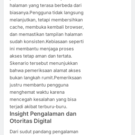
halaman yang terasa berbeda dari
biasanya.Pengguna tidak langsung
melanjutkan, tetapi membersihkan
cache, membuka kembali browser,
dan memastikan tampilan halaman
sudah konsisten.Kebiasaan seperti
ini membantu menjaga proses
akses tetap aman dan tertata.
Skenario tersebut menunjukkan
bahwa pemeriksaan alamat akses
bukan langkah rumit.Pemeriksaan
justru membantu pengguna
menghemat waktu karena
mencegah kesalahan yang bisa
terjadi akibat terburu-buru.
Insight Pengalaman dan
Otoritas Digital
Dari sudut pandang pengalaman