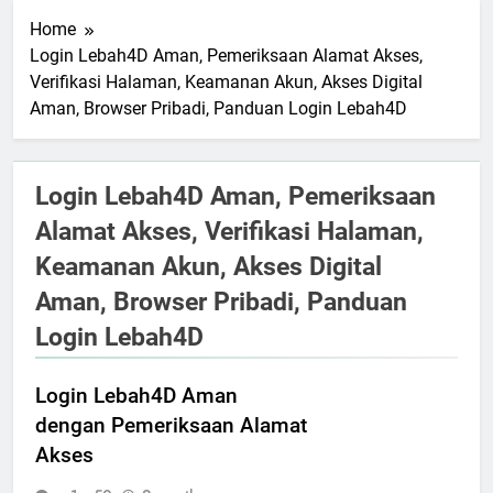
Home
Login Lebah4D Aman, Pemeriksaan Alamat Akses,
Verifikasi Halaman, Keamanan Akun, Akses Digital
Aman, Browser Pribadi, Panduan Login Lebah4D
Login Lebah4D Aman, Pemeriksaan
Alamat Akses, Verifikasi Halaman,
Keamanan Akun, Akses Digital
Aman, Browser Pribadi, Panduan
Login Lebah4D
Login Lebah4D Aman
dengan Pemeriksaan Alamat
Akses