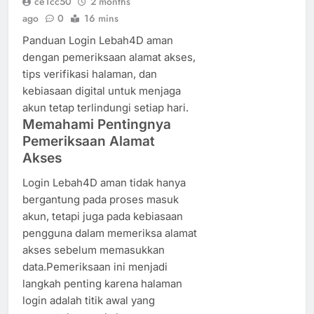
ce1cc50
2 months
ago
0
16 mins
Panduan Login Lebah4D aman
dengan pemeriksaan alamat akses,
tips verifikasi halaman, dan
kebiasaan digital untuk menjaga
akun tetap terlindungi setiap hari.
Memahami Pentingnya
Pemeriksaan Alamat
Akses
Login Lebah4D aman tidak hanya
bergantung pada proses masuk
akun, tetapi juga pada kebiasaan
pengguna dalam memeriksa alamat
akses sebelum memasukkan
data.Pemeriksaan ini menjadi
langkah penting karena halaman
login adalah titik awal yang