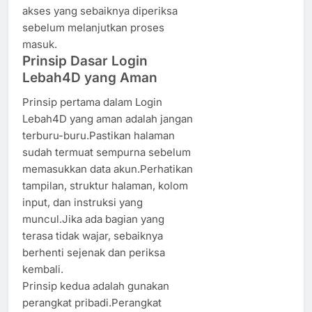
akses yang sebaiknya diperiksa
sebelum melanjutkan proses
masuk.
Prinsip Dasar Login
Lebah4D yang Aman
Prinsip pertama dalam Login
Lebah4D yang aman adalah jangan
terburu-buru.Pastikan halaman
sudah termuat sempurna sebelum
memasukkan data akun.Perhatikan
tampilan, struktur halaman, kolom
input, dan instruksi yang
muncul.Jika ada bagian yang
terasa tidak wajar, sebaiknya
berhenti sejenak dan periksa
kembali.
Prinsip kedua adalah gunakan
perangkat pribadi.Perangkat