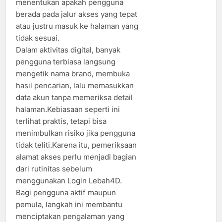
menentukan apakah pengguna
berada pada jalur akses yang tepat
atau justru masuk ke halaman yang
tidak sesuai.
Dalam aktivitas digital, banyak
pengguna terbiasa langsung
mengetik nama brand, membuka
hasil pencarian, lalu memasukkan
data akun tanpa memeriksa detail
halaman.Kebiasaan seperti ini
terlihat praktis, tetapi bisa
menimbulkan risiko jika pengguna
tidak teliti.Karena itu, pemeriksaan
alamat akses perlu menjadi bagian
dari rutinitas sebelum
menggunakan Login Lebah4D.
Bagi pengguna aktif maupun
pemula, langkah ini membantu
menciptakan pengalaman yang