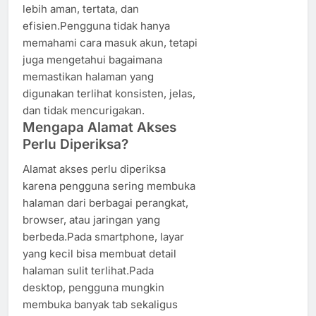
lebih aman, tertata, dan
efisien.Pengguna tidak hanya
memahami cara masuk akun, tetapi
juga mengetahui bagaimana
memastikan halaman yang
digunakan terlihat konsisten, jelas,
dan tidak mencurigakan.
Mengapa Alamat Akses
Perlu Diperiksa?
Alamat akses perlu diperiksa
karena pengguna sering membuka
halaman dari berbagai perangkat,
browser, atau jaringan yang
berbeda.Pada smartphone, layar
yang kecil bisa membuat detail
halaman sulit terlihat.Pada
desktop, pengguna mungkin
membuka banyak tab sekaligus