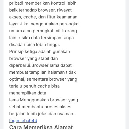
pribadi memberikan kontrol lebih
baik terhadap browser, riwayat
akses, cache, dan fitur keamanan
layar.Jika menggunakan perangkat
umum atau perangkat milik orang
lain, risiko data tersimpan tanpa
disadari bisa lebih tinggi.
Prinsip ketiga adalah gunakan
browser yang stabil dan
diperbarui.Browser lama dapat
membuat tampilan halaman tidak
optimal, sementara browser yang
terlalu penuh cache bisa
menampilkan data
lama.Menggunakan browser yang
sehat membantu proses akses
berjalan lebih jelas dan nyaman.
login lebah4d
Cara Memeriksa Alamat