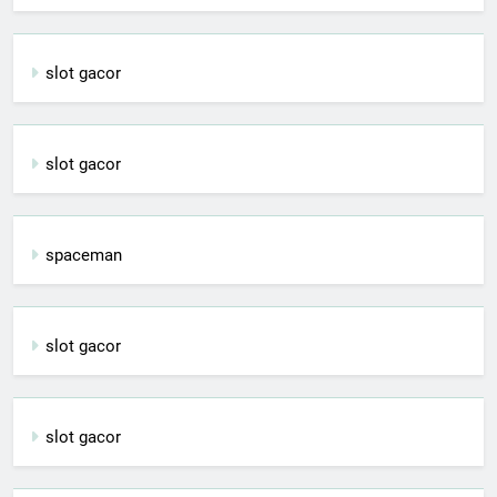
slot gacor
slot gacor
spaceman
slot gacor
slot gacor