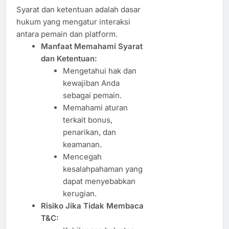
Syarat dan ketentuan adalah dasar
hukum yang mengatur interaksi
antara pemain dan platform.
Manfaat Memahami Syarat
dan Ketentuan:
Mengetahui hak dan
kewajiban Anda
sebagai pemain.
Memahami aturan
terkait bonus,
penarikan, dan
keamanan.
Mencegah
kesalahpahaman yang
dapat menyebabkan
kerugian.
Risiko Jika Tidak Membaca
T&C: