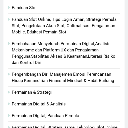
Panduan Slot
Panduan Slot Online, Tips Login Aman, Strategi Pemula
Slot, Pengelolaan Akun Slot, Optimalisasi Pengalaman
Mobile, Edukasi Pemain Slot
Pembahasan Menyeluruh Permainan Digital,Analisis
Mekanisme dan Platform,UX dan Pengalaman
Pengguna,Stabilitas Akses & Keamanan,Literasi Risiko
dan Kontrol Diri
Pengembangan Diri Manajemen Emosi Perencanaan
Hidup Kemandirian Finansial Mindset & Habit Building
Permainan & Strategi
Permainan Digital & Analisis
Permainan Digital, Panduan Pemula
Permainan Digital, Strategi Game, Teknologi Slot Online