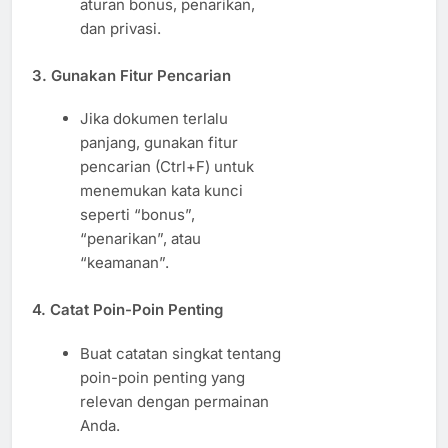
aturan bonus, penarikan,
dan privasi.
3. Gunakan Fitur Pencarian
Jika dokumen terlalu
panjang, gunakan fitur
pencarian (Ctrl+F) untuk
menemukan kata kunci
seperti “bonus”,
“penarikan”, atau
“keamanan”.
4. Catat Poin-Poin Penting
Buat catatan singkat tentang
poin-poin penting yang
relevan dengan permainan
Anda.