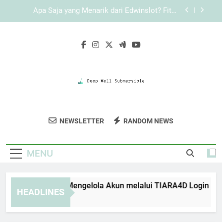
Skip
Panduan EDWINSLOT Login Saat Akses
to
Mengalami Gangguan Sementara
content
Login Edwinslot Resmi untuk Pengguna yang
Mengutamakan Keamanan Akun
Panduan Praktis Mengelola Akun melalui
TIARA4D Login
Apa Saja yang Menarik dari Edwinslot? Fitur,
Pengalaman, dan Keunggulan Platform
Panduan EDWINSLOT Login Saat Akses
Mengalami Gangguan Sementara
Deep Well
Dapatkan Layanan Pengeboran Sumur
Login Edwinslot Resmi untuk Pengguna yang
NEWSLETTER
RANDOM NEWS
Submersible
Mengutamakan Keamanan Akun
Berkualitas Dari Deep Well Submersible.
MENU
nduan Praktis Mengelola Akun melalui TIARA4D Login
HEADLINES
Weeks Ago