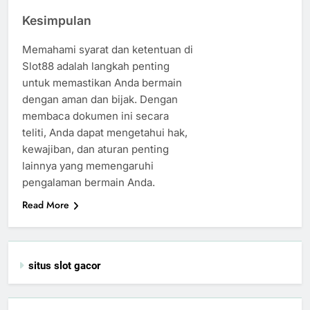
Kesimpulan
Memahami syarat dan ketentuan di
Slot88 adalah langkah penting
untuk memastikan Anda bermain
dengan aman dan bijak. Dengan
membaca dokumen ini secara
teliti, Anda dapat mengetahui hak,
kewajiban, dan aturan penting
lainnya yang memengaruhi
pengalaman bermain Anda.
Read More
situs slot gacor