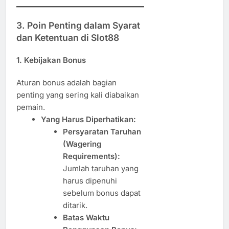
3. Poin Penting dalam Syarat
dan Ketentuan di Slot88
1. Kebijakan Bonus
Aturan bonus adalah bagian
penting yang sering kali diabaikan
pemain.
Yang Harus Diperhatikan:
Persyaratan Taruhan
(Wagering
Requirements):
Jumlah taruhan yang
harus dipenuhi
sebelum bonus dapat
ditarik.
Batas Waktu