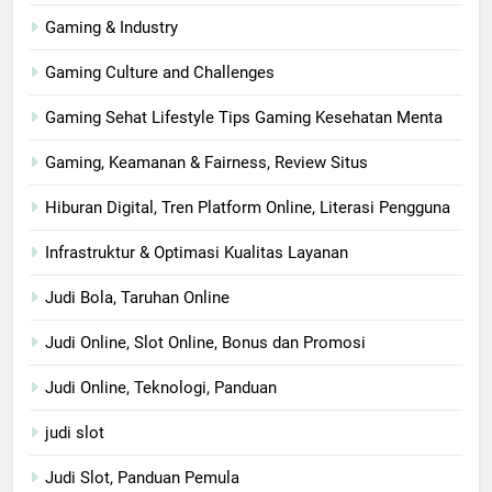
Gaming & Industry
Gaming Culture and Challenges
Gaming Sehat Lifestyle Tips Gaming Kesehatan Menta
Gaming, Keamanan & Fairness, Review Situs
Hiburan Digital, Tren Platform Online, Literasi Pengguna
Infrastruktur & Optimasi Kualitas Layanan
Judi Bola, Taruhan Online
Judi Online, Slot Online, Bonus dan Promosi
Judi Online, Teknologi, Panduan
judi slot
Judi Slot, Panduan Pemula