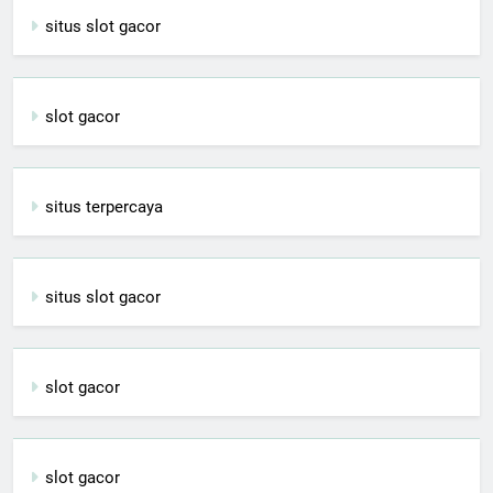
situs slot gacor
slot gacor
situs terpercaya
situs slot gacor
slot gacor
slot gacor