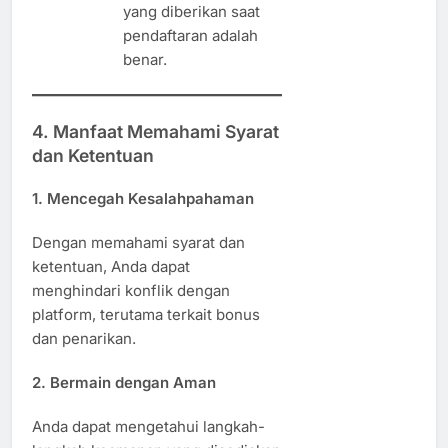
yang diberikan saat
pendaftaran adalah
benar.
4. Manfaat Memahami Syarat
dan Ketentuan
1. Mencegah Kesalahpahaman
Dengan memahami syarat dan
ketentuan, Anda dapat
menghindari konflik dengan
platform, terutama terkait bonus
dan penarikan.
2. Bermain dengan Aman
Anda dapat mengetahui langkah-