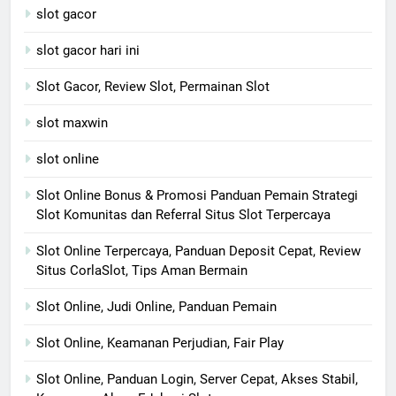
slot gacor
slot gacor hari ini
Slot Gacor, Review Slot, Permainan Slot
slot maxwin
slot online
Slot Online Bonus & Promosi Panduan Pemain Strategi
Slot Komunitas dan Referral Situs Slot Terpercaya
Slot Online Terpercaya, Panduan Deposit Cepat, Review
Situs CorlaSlot, Tips Aman Bermain
Slot Online, Judi Online, Panduan Pemain
Slot Online, Keamanan Perjudian, Fair Play
Slot Online, Panduan Login, Server Cepat, Akses Stabil,