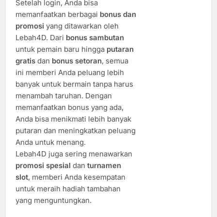
Setelah login, Anda bisa
memanfaatkan berbagai
bonus dan
promosi
yang ditawarkan oleh
Lebah4D. Dari
bonus sambutan
untuk pemain baru hingga
putaran
gratis
dan
bonus setoran
, semua
ini memberi Anda peluang lebih
banyak untuk bermain tanpa harus
menambah taruhan. Dengan
memanfaatkan bonus yang ada,
Anda bisa menikmati lebih banyak
putaran dan meningkatkan peluang
Anda untuk menang.
Lebah4D juga sering menawarkan
promosi spesial
dan
turnamen
slot
, memberi Anda kesempatan
untuk meraih hadiah tambahan
yang menguntungkan.