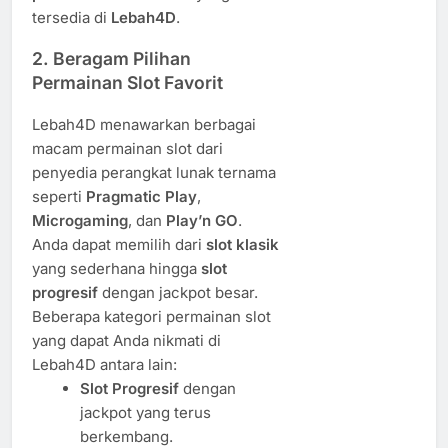
tersedia di
Lebah4D
.
2.
Beragam Pilihan
Permainan Slot Favorit
Lebah4D menawarkan berbagai
macam permainan slot dari
penyedia perangkat lunak ternama
seperti
Pragmatic Play
,
Microgaming
, dan
Play’n GO
.
Anda dapat memilih dari
slot klasik
yang sederhana hingga
slot
progresif
dengan jackpot besar.
Beberapa kategori permainan slot
yang dapat Anda nikmati di
Lebah4D antara lain:
Slot Progresif
dengan
jackpot yang terus
berkembang.