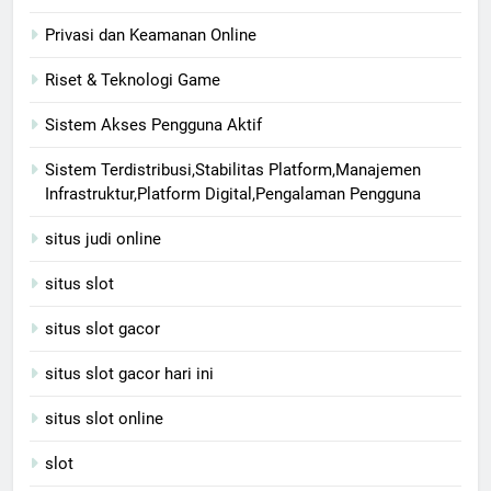
Privasi dan Keamanan Online
Riset & Teknologi Game
Sistem Akses Pengguna Aktif
Sistem Terdistribusi,Stabilitas Platform,Manajemen
Infrastruktur,Platform Digital,Pengalaman Pengguna
situs judi online
situs slot
situs slot gacor
situs slot gacor hari ini
situs slot online
slot