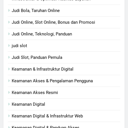
Judi Bola, Taruhan Online
Judi Online, Slot Online, Bonus dan Promosi
Judi Online, Teknologi, Panduan
judi slot
Judi Slot, Panduan Pemula
Keamanan & Infrastruktur Digital
Keamanan Akses & Pengalaman Pengguna
Keamanan Akses Resmi
Keamanan Digital
Keamanan Digital & Infrastruktur Web
Keamanan Digital & Panduan Akses