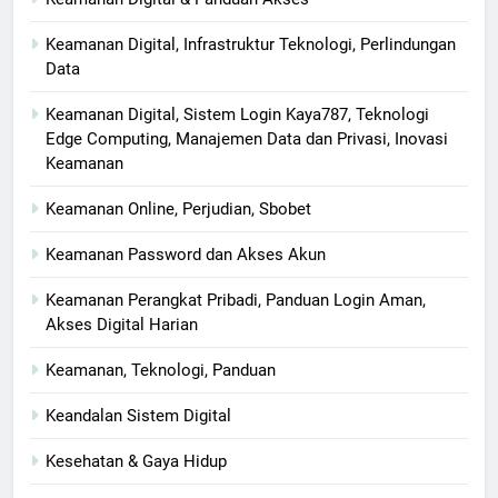
Keamanan Digital, Infrastruktur Teknologi, Perlindungan
Data
Keamanan Digital, Sistem Login Kaya787, Teknologi
Edge Computing, Manajemen Data dan Privasi, Inovasi
Keamanan
Keamanan Online, Perjudian, Sbobet
Keamanan Password dan Akses Akun
Keamanan Perangkat Pribadi, Panduan Login Aman,
Akses Digital Harian
Keamanan, Teknologi, Panduan
Keandalan Sistem Digital
Kesehatan & Gaya Hidup