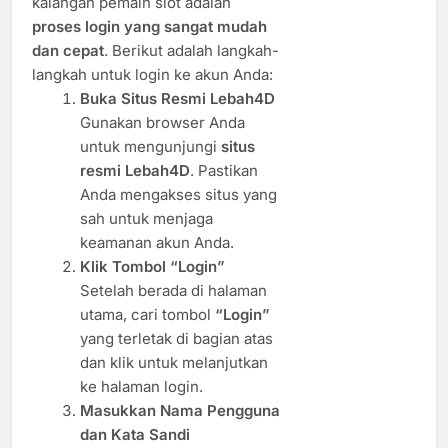
kalangan pemain slot adalah
proses login yang sangat mudah
dan cepat
. Berikut adalah langkah-
langkah untuk login ke akun Anda:
Buka Situs Resmi Lebah4D
Gunakan browser Anda
untuk mengunjungi
situs
resmi Lebah4D
. Pastikan
Anda mengakses situs yang
sah untuk menjaga
keamanan akun Anda.
Klik Tombol “Login”
Setelah berada di halaman
utama, cari tombol
“Login”
yang terletak di bagian atas
dan klik untuk melanjutkan
ke halaman login.
Masukkan Nama Pengguna
dan Kata Sandi