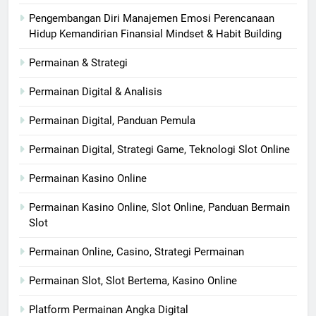
Pengembangan Diri Manajemen Emosi Perencanaan
Hidup Kemandirian Finansial Mindset & Habit Building
Permainan & Strategi
Permainan Digital & Analisis
Permainan Digital, Panduan Pemula
Permainan Digital, Strategi Game, Teknologi Slot Online
Permainan Kasino Online
Permainan Kasino Online, Slot Online, Panduan Bermain
Slot
Permainan Online, Casino, Strategi Permainan
Permainan Slot, Slot Bertema, Kasino Online
Platform Permainan Angka Digital