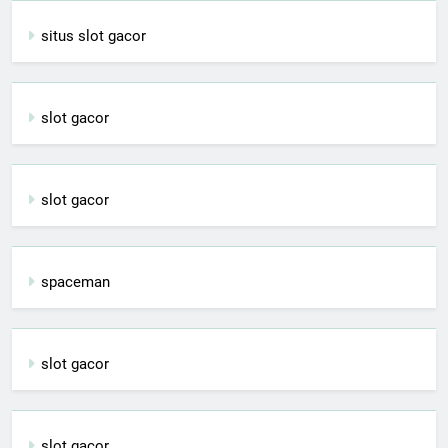
situs slot gacor
slot gacor
slot gacor
spaceman
slot gacor
slot gacor