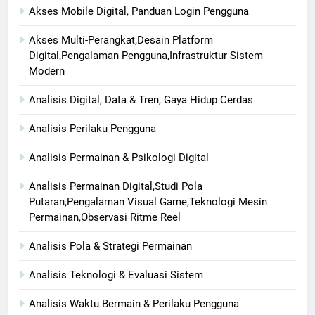
Akses Mobile Digital, Panduan Login Pengguna
Akses Multi-Perangkat,Desain Platform
Digital,Pengalaman Pengguna,Infrastruktur Sistem
Modern
Analisis Digital, Data & Tren, Gaya Hidup Cerdas
Analisis Perilaku Pengguna
Analisis Permainan & Psikologi Digital
Analisis Permainan Digital,Studi Pola
Putaran,Pengalaman Visual Game,Teknologi Mesin
Permainan,Observasi Ritme Reel
Analisis Pola & Strategi Permainan
Analisis Teknologi & Evaluasi Sistem
Analisis Waktu Bermain & Perilaku Pengguna