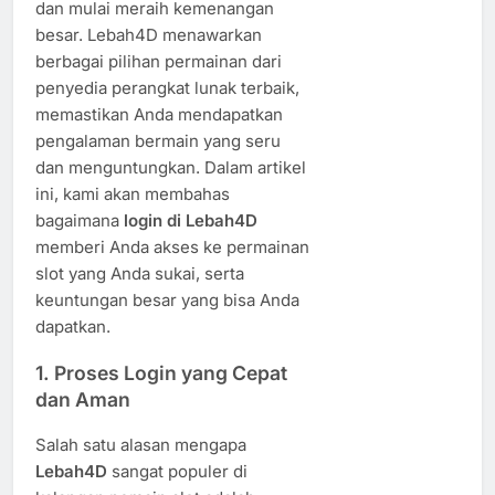
dan mulai meraih kemenangan
besar. Lebah4D menawarkan
berbagai pilihan permainan dari
penyedia perangkat lunak terbaik,
memastikan Anda mendapatkan
pengalaman bermain yang seru
dan menguntungkan. Dalam artikel
ini, kami akan membahas
bagaimana
login di Lebah4D
memberi Anda akses ke permainan
slot yang Anda sukai, serta
keuntungan besar yang bisa Anda
dapatkan.
1.
Proses Login yang Cepat
dan Aman
Salah satu alasan mengapa
Lebah4D
sangat populer di