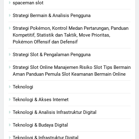
spaceman slot
Strategi Bermain & Analisis Pengguna
Strategi Pokémon, Kontrol Medan Pertarungan, Panduan
Kompetitif, Statistik dan Taktik, Move Prioritas,
Pokémon Offensif dan Defensif
Strategi Slot & Pengalaman Pengguna
Strategi Slot Online Manajemen Risiko Slot Tips Bermain
Aman Panduan Pemula Slot Keamanan Bermain Online
Teknologi
Teknologi & Akses Internet
Teknologi & Analisis Infrastruktur Digital
Teknologi & Budaya Digital
Teknologi & Infrastruktur Digital