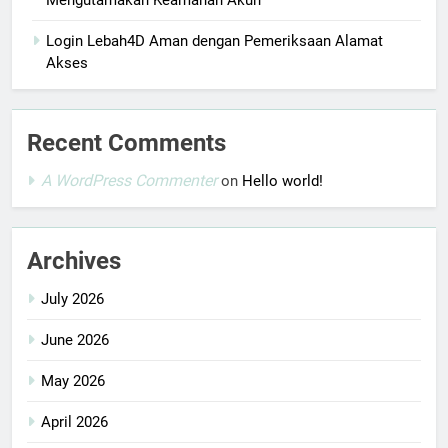
Login Lebah4D Aman dengan Pemeriksaan Alamat
Akses
Recent Comments
A WordPress Commenter
on
Hello world!
Archives
July 2026
June 2026
May 2026
April 2026