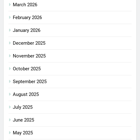
March 2026
February 2026
January 2026
December 2025
November 2025
October 2025
September 2025
August 2025
July 2025
June 2025
May 2025