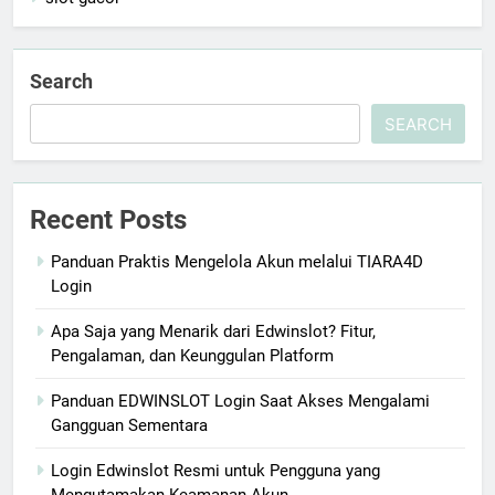
Search
SEARCH
Recent Posts
Panduan Praktis Mengelola Akun melalui TIARA4D
Login
Apa Saja yang Menarik dari Edwinslot? Fitur,
Pengalaman, dan Keunggulan Platform
Panduan EDWINSLOT Login Saat Akses Mengalami
Gangguan Sementara
Login Edwinslot Resmi untuk Pengguna yang
Mengutamakan Keamanan Akun