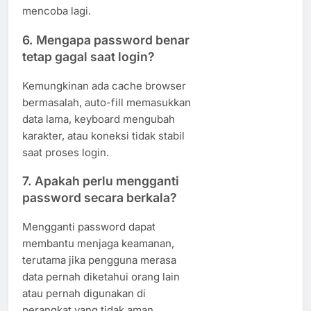
mencoba lagi.
6. Mengapa password benar
tetap gagal saat login?
Kemungkinan ada cache browser
bermasalah, auto-fill memasukkan
data lama, keyboard mengubah
karakter, atau koneksi tidak stabil
saat proses login.
7. Apakah perlu mengganti
password secara berkala?
Mengganti password dapat
membantu menjaga keamanan,
terutama jika pengguna merasa
data pernah diketahui orang lain
atau pernah digunakan di
perangkat yang tidak aman.