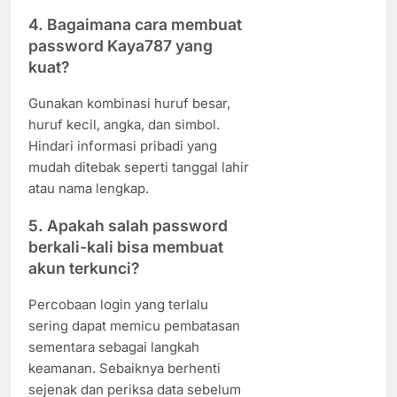
4. Bagaimana cara membuat
password Kaya787 yang
kuat?
Gunakan kombinasi huruf besar,
huruf kecil, angka, dan simbol.
Hindari informasi pribadi yang
mudah ditebak seperti tanggal lahir
atau nama lengkap.
5. Apakah salah password
berkali-kali bisa membuat
akun terkunci?
Percobaan login yang terlalu
sering dapat memicu pembatasan
sementara sebagai langkah
keamanan. Sebaiknya berhenti
sejenak dan periksa data sebelum