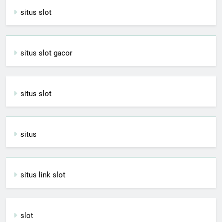
situs slot
situs slot gacor
situs slot
situs
situs link slot
slot