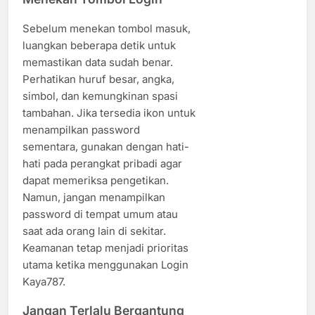
Sebelum menekan tombol masuk,
luangkan beberapa detik untuk
memastikan data sudah benar.
Perhatikan huruf besar, angka,
simbol, dan kemungkinan spasi
tambahan. Jika tersedia ikon untuk
menampilkan password
sementara, gunakan dengan hati-
hati pada perangkat pribadi agar
dapat memeriksa pengetikan.
Namun, jangan menampilkan
password di tempat umum atau
saat ada orang lain di sekitar.
Keamanan tetap menjadi prioritas
utama ketika menggunakan Login
Kaya787.
Jangan Terlalu Bergantung