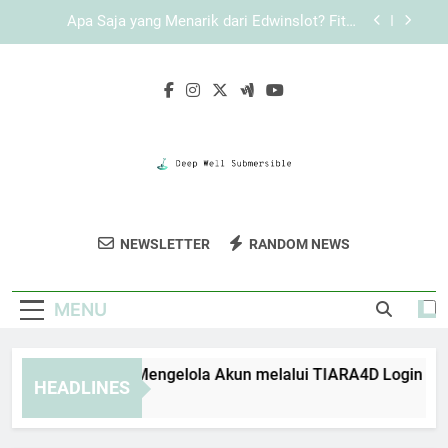
Skip
Panduan EDWINSLOT Login Saat Akses
to
Mengalami Gangguan Sementara
content
Login Edwinslot Resmi untuk Pengguna yang
Mengutamakan Keamanan Akun
Panduan Praktis Mengelola Akun melalui
TIARA4D Login
Apa Saja yang Menarik dari Edwinslot? Fitur,
Pengalaman, dan Keunggulan Platform
Panduan EDWINSLOT Login Saat Akses
Mengalami Gangguan Sementara
Deep Well
Dapatkan Layanan Pengeboran Sumur
Login Edwinslot Resmi untuk Pengguna yang
NEWSLETTER
RANDOM NEWS
Submersible
Mengutamakan Keamanan Akun
Berkualitas Dari Deep Well Submersible.
MENU
nduan Praktis Mengelola Akun melalui TIARA4D Login
HEADLINES
Weeks Ago