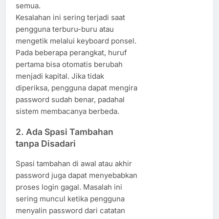
semua.
Kesalahan ini sering terjadi saat
pengguna terburu-buru atau
mengetik melalui keyboard ponsel.
Pada beberapa perangkat, huruf
pertama bisa otomatis berubah
menjadi kapital. Jika tidak
diperiksa, pengguna dapat mengira
password sudah benar, padahal
sistem membacanya berbeda.
2. Ada Spasi Tambahan
tanpa Disadari
Spasi tambahan di awal atau akhir
password juga dapat menyebabkan
proses login gagal. Masalah ini
sering muncul ketika pengguna
menyalin password dari catatan