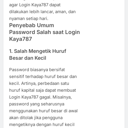
agar Login Kaya787 dapat
dilakukan lebih lancar, aman, dan
nyaman setiap hari.
Penyebab Umum
Password Salah saat Login
Kaya787
1. Salah Mengetik Huruf
Besar dan Kecil
Password biasanya bersifat
sensitif terhadap huruf besar dan
kecil. Artinya, perbedaan satu
huruf kapital saja dapat membuat
Login Kaya787 gagal. Misalnya,
password yang seharusnya
menggunakan huruf besar di awal
akan ditolak jika pengguna
mengetiknya dengan huruf kecil