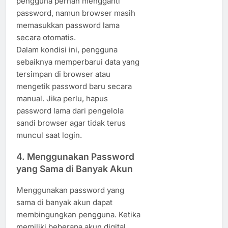
pengguna pernah mengganti
password, namun browser masih
memasukkan password lama
secara otomatis.
Dalam kondisi ini, pengguna
sebaiknya memperbarui data yang
tersimpan di browser atau
mengetik password baru secara
manual. Jika perlu, hapus
password lama dari pengelola
sandi browser agar tidak terus
muncul saat login.
4. Menggunakan Password
yang Sama di Banyak Akun
Menggunakan password yang
sama di banyak akun dapat
membingungkan pengguna. Ketika
memiliki beberapa akun digital,