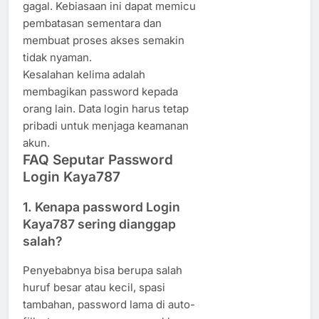
gagal. Kebiasaan ini dapat memicu
pembatasan sementara dan
membuat proses akses semakin
tidak nyaman.
Kesalahan kelima adalah
membagikan password kepada
orang lain. Data login harus tetap
pribadi untuk menjaga keamanan
akun.
FAQ Seputar Password
Login Kaya787
1. Kenapa password Login
Kaya787 sering dianggap
salah?
Penyebabnya bisa berupa salah
huruf besar atau kecil, spasi
tambahan, password lama di auto-