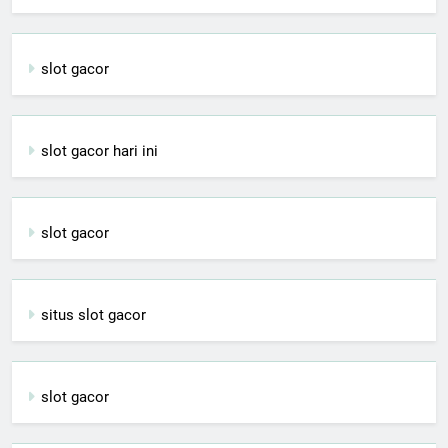
slot gacor
slot gacor hari ini
slot gacor
situs slot gacor
slot gacor