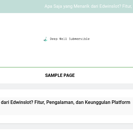
Apa Saja yang Menarik dari Edwinslot? Fitur
Panduan EDWINSLOT Login Saat A
Login Edwinslot Resmi untuk Penggu
Panduan Praktis 
p Well Submersible
Apa Saja yang Menarik dari Edwinslot? Fitur
Layanan Pengeboran Sumur Berkualitas Dari Deep Well Submers
Panduan EDWINSLOT Login Saat A
SAMPLE PAGE
Login Edwinslot Resmi untuk Penggu
lot? Fitur, Pengalaman, dan Keunggulan Platform
Pandu
1 Month