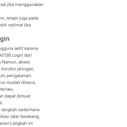
lesai jika menggunakan
m, tetapi juga pada
bih optimal jika
gin
ngguna aktif karena
AE138 Login dari
p.Namun, akses
kondisi jaringan,
uhi pengalaman.
rus mudah dibaca,
terlalu
an dapat dimuat
l.
a langkah sederhana
asi latar belakang,
wser.Langkah ini