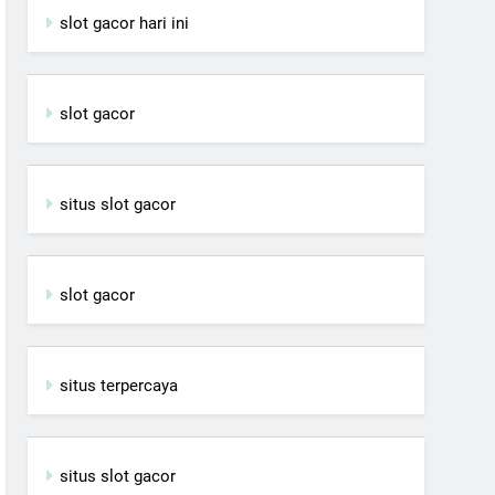
slot gacor hari ini
slot gacor
situs slot gacor
slot gacor
situs terpercaya
situs slot gacor