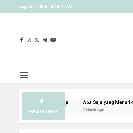
Skip
August 7, 2026
6:00:45 AM
to
content
Dee
Dapatkan 
alui TIARA4D Login
Apa Saja yang Menarik dari Edwins
1 Month Ago
HEADLINES