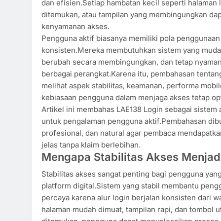
dan efisien.Setiap hambatan kecil seperti halaman l
ditemukan, atau tampilan yang membingungkan da
kenyamanan akses.
Pengguna aktif biasanya memiliki pola penggunaan
konsisten.Mereka membutuhkan sistem yang mudah 
berubah secara membingungkan, dan tetap nyaman 
berbagai perangkat.Karena itu, pembahasan tentan
melihat aspek stabilitas, keamanan, performa mobile
kebiasaan pengguna dalam menjaga akses tetap opt
Artikel ini membahas LAE138 Login sebagai sistem 
untuk pengalaman pengguna aktif.Pembahasan dibua
profesional, dan natural agar pembaca mendapatk
jelas tanpa klaim berlebihan.
Mengapa Stabilitas Akses Menjadi
Stabilitas akses sangat penting bagi pengguna ya
platform digital.Sistem yang stabil membantu peng
percaya karena alur login berjalan konsisten dari w
halaman mudah dimuat, tampilan rapi, dan tombol