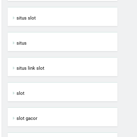
situs slot
situs
situs link slot
slot
slot gacor