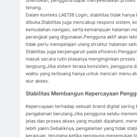
ditemukan, pengguna dapat menyelesaikan proses 
tenang.
Dalam konteks LAE138 Login, stabilitas tidak hanya
dibuka.Stabilitas juga mencakup respons sistem, ko
kemudahan navigasi, serta kemampuan halaman m
perangkat yang digunakan.Pengguna aktif akan leb
tidak perlu mempelajari ulang struktur halaman set
Stabilitas juga berpengaruh pada efisiensi.Penggun
masuk secara rutin biasanya menginginkan proses 
langsung.Jika sistem terasa konsisten, pengguna 
waktu yang terbuang hanya untuk mencari menu a
alur akses.
Stabilitas Membangun Kepercayaan Peng
Kepercayaan terhadap sebuah brand digital sering 
pengalaman berulang.Jika pengguna selalu menem
jelas dan proses akses yang mudah dipahami, mer
lebih yakin.Sebaliknya, pengalaman yang tidak sta
keraguan, terutama ketika pengguna menemukan t