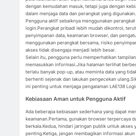
dengan kemudahan masuk, tetapi juga dengan keb
dalam menjaga data dan perangkat yang digunakan.
Pengguna aktif sebaiknya menggunakan perangkat 
login.Perangkat pribadi lebih mudah dikontrol, terut
penyimpanan data, keamanan browser, dan pengatur
menggunakan perangkat bersama, risiko penyimpan
akses tidak disengaja menjadi lebih besar.
Selain itu, pengguna perlu memperhatikan tampila
memasukkan informasi.Jika halaman terlihat berbe
terlalu banyak pop-up, atau meminta data yang tida
berhenti sejenak dan lakukan pengecekan ulang.Sika
ini penting untuk menjaga pengalaman LAE138 Logi
Kebiasaan Aman untuk Pengguna Aktif
Ada beberapa kebiasaan sederhana yang dapat m
keamanan.Pertama, gunakan browser terpercaya da
berkala.Kedua, hindari jaringan publik untuk akses
penting.Ketiga, jangan membagikan informasi akun