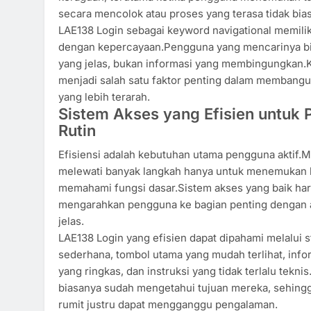
secara mencolok atau proses yang terasa tidak bias
LAE138 Login sebagai keyword navigational memili
dengan kepercayaan.Pengguna yang mencarinya bi
yang jelas, bukan informasi yang membingungkan.Kar
menjadi salah satu faktor penting dalam membangu
yang lebih terarah.
Sistem Akses yang Efisien untuk
Rutin
Efisiensi adalah kebutuhan utama pengguna aktif.M
melewati banyak langkah hanya untuk menemukan h
memahami fungsi dasar.Sistem akses yang baik h
mengarahkan pengguna ke bagian penting dengan a
jelas.
LAE138 Login yang efisien dapat dipahami melalui 
sederhana, tombol utama yang mudah terlihat, inf
yang ringkas, dan instruksi yang tidak terlalu tekni
biasanya sudah mengetahui tujuan mereka, sehingg
rumit justru dapat mengganggu pengalaman.