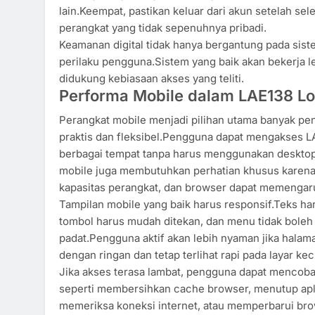
lain.Keempat, pastikan keluar dari akun setelah se
perangkat yang tidak sepenuhnya pribadi.
Keamanan digital tidak hanya bergantung pada siste
perilaku pengguna.Sistem yang baik akan bekerja le
didukung kebiasaan akses yang teliti.
Performa Mobile dalam LAE138 Lo
Perangkat mobile menjadi pilihan utama banyak pe
praktis dan fleksibel.Pengguna dapat mengakses L
berbagai tempat tanpa harus menggunakan deskto
mobile juga membutuhkan perhatian khusus karena 
kapasitas perangkat, dan browser dapat memengar
Tampilan mobile yang baik harus responsif.Teks ha
tombol harus mudah ditekan, dan menu tidak boleh 
padat.Pengguna aktif akan lebih nyaman jika halam
dengan ringan dan tetap terlihat rapi pada layar keci
Jika akses terasa lambat, pengguna dapat mencob
seperti membersihkan cache browser, menutup aplik
memeriksa koneksi internet, atau memperbarui bro