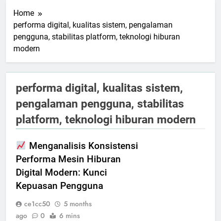
Home
performa digital, kualitas sistem, pengalaman
pengguna, stabilitas platform, teknologi hiburan
modern
performa digital, kualitas sistem,
pengalaman pengguna, stabilitas
platform, teknologi hiburan modern
Menganalisis Konsistensi
Performa Mesin Hiburan
Digital Modern: Kunci
Kepuasan Pengguna
ce1cc50
5 months
ago
0
6 mins