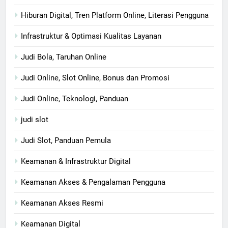
Hiburan Digital, Tren Platform Online, Literasi Pengguna
Infrastruktur & Optimasi Kualitas Layanan
Judi Bola, Taruhan Online
Judi Online, Slot Online, Bonus dan Promosi
Judi Online, Teknologi, Panduan
judi slot
Judi Slot, Panduan Pemula
Keamanan & Infrastruktur Digital
Keamanan Akses & Pengalaman Pengguna
Keamanan Akses Resmi
Keamanan Digital