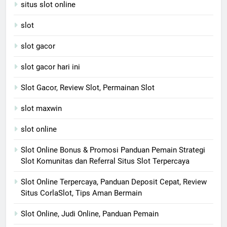
situs slot online
slot
slot gacor
slot gacor hari ini
Slot Gacor, Review Slot, Permainan Slot
slot maxwin
slot online
Slot Online Bonus & Promosi Panduan Pemain Strategi
Slot Komunitas dan Referral Situs Slot Terpercaya
Slot Online Terpercaya, Panduan Deposit Cepat, Review
Situs CorlaSlot, Tips Aman Bermain
Slot Online, Judi Online, Panduan Pemain