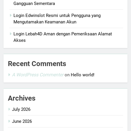
Gangguan Sementara
Login Edwinslot Resmi untuk Pengguna yang
Mengutamakan Keamanan Akun
Login Lebah4D Aman dengan Pemeriksaan Alamat
Akses
Recent Comments
A WordPress Commenter
on
Hello world!
Archives
July 2026
June 2026