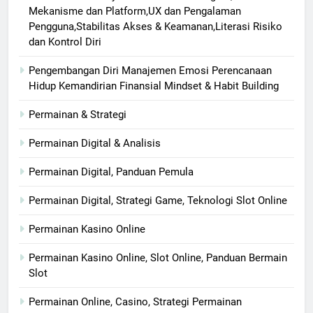
Mekanisme dan Platform,UX dan Pengalaman
Pengguna,Stabilitas Akses & Keamanan,Literasi Risiko
dan Kontrol Diri
Pengembangan Diri Manajemen Emosi Perencanaan
Hidup Kemandirian Finansial Mindset & Habit Building
Permainan & Strategi
Permainan Digital & Analisis
Permainan Digital, Panduan Pemula
Permainan Digital, Strategi Game, Teknologi Slot Online
Permainan Kasino Online
Permainan Kasino Online, Slot Online, Panduan Bermain
Slot
Permainan Online, Casino, Strategi Permainan