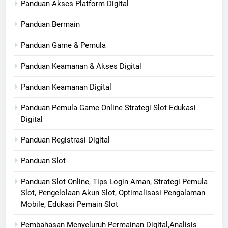
Panduan Akses Platform Digital
Panduan Bermain
Panduan Game & Pemula
Panduan Keamanan & Akses Digital
Panduan Keamanan Digital
Panduan Pemula Game Online Strategi Slot Edukasi
Digital
Panduan Registrasi Digital
Panduan Slot
Panduan Slot Online, Tips Login Aman, Strategi Pemula
Slot, Pengelolaan Akun Slot, Optimalisasi Pengalaman
Mobile, Edukasi Pemain Slot
Pembahasan Menyeluruh Permainan Digital,Analisis