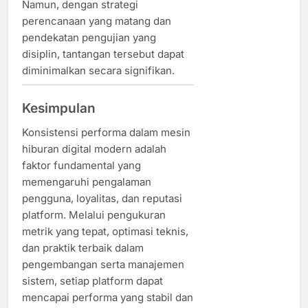
Namun, dengan strategi
perencanaan yang matang dan
pendekatan pengujian yang
disiplin, tantangan tersebut dapat
diminimalkan secara signifikan.
Kesimpulan
Konsistensi performa dalam mesin
hiburan digital modern adalah
faktor fundamental yang
memengaruhi pengalaman
pengguna, loyalitas, dan reputasi
platform. Melalui pengukuran
metrik yang tepat, optimasi teknis,
dan praktik terbaik dalam
pengembangan serta manajemen
sistem, setiap platform dapat
mencapai performa yang stabil dan