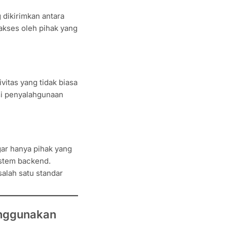
 dikirimkan antara
akses oleh pihak yang
vitas yang tidak biasa
si penyalahgunaan
gar hanya pihak yang
istem backend.
salah satu standar
nggunakan