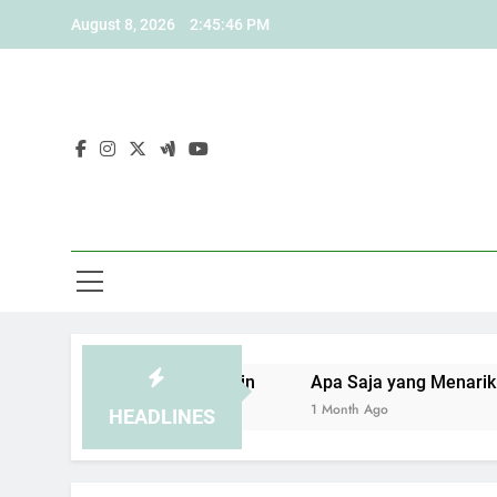
Skip
August 8, 2026
2:45:47 PM
to
content
Dee
Dapatkan 
alui TIARA4D Login
Apa Saja yang Menarik dari Edwins
1 Month Ago
HEADLINES