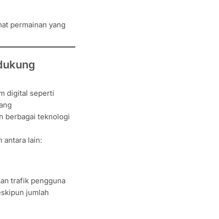
mat permainan yang
ndukung
 digital seperti
yang
 berbagai teknologi
antara lain:
an trafik pengguna
eskipun jumlah