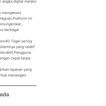
angka digital melalui
k mengakses
tegrasi.Platform ini
memungkinkan
ui berbagai
ion4D Togel sering
stemnya yang relatif
teraktif.Pengguna
engan cepat tanpa
dirkan layanan yang
 untuk menangani
pada