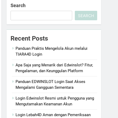
Search
SEARCH
Recent Posts
Panduan Praktis Mengelola Akun melalui
TIARA4D Login
Apa Saja yang Menarik dari Edwinslot? Fitur,
Pengalaman, dan Keunggulan Platform
Panduan EDWINSLOT Login Saat Akses
Mengalami Gangguan Sementara
Login Edwinslot Resmi untuk Pengguna yang
Mengutamakan Keamanan Akun
Login Lebah4D Aman dengan Pemeriksaan