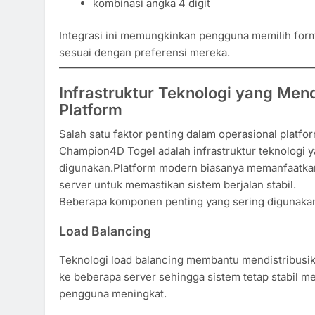
kombinasi angka 4 digit
Integrasi ini memungkinkan pengguna memilih for
sesuai dengan preferensi mereka.
Infrastruktur Teknologi yang Me
Platform
Salah satu faktor penting dalam operasional platform
Champion4D Togel adalah infrastruktur teknologi 
digunakan.Platform modern biasanya memanfaatkan
server untuk memastikan sistem berjalan stabil.
Beberapa komponen penting yang sering digunakan 
Load Balancing
Teknologi load balancing membantu mendistribusik
ke beberapa server sehingga sistem tetap stabil m
pengguna meningkat.