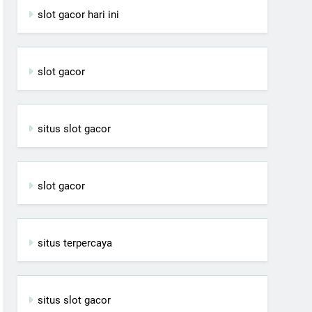
slot gacor hari ini
slot gacor
situs slot gacor
slot gacor
situs terpercaya
situs slot gacor