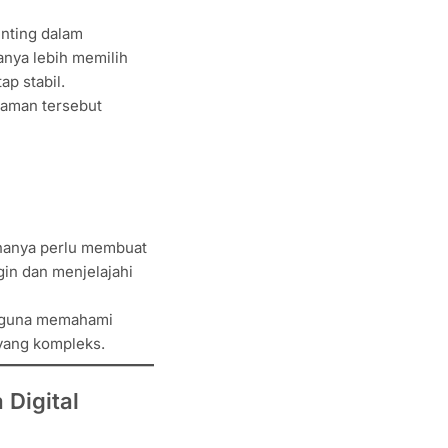
nting dalam
anya lebih memilih
p stabil.
aman tersebut
hanya perlu membuat
gin dan menjelajahi
ngguna memahami
 yang kompleks.
 Digital