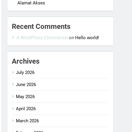
Alamat Akses
Recent Comments
A WordPress Commenter
on
Hello world!
Archives
July 2026
June 2026
May 2026
April 2026
March 2026