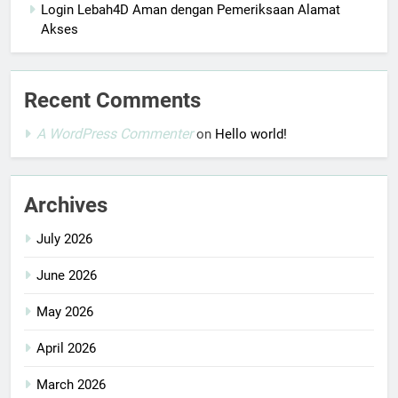
Login Lebah4D Aman dengan Pemeriksaan Alamat
Akses
Recent Comments
A WordPress Commenter
on
Hello world!
Archives
July 2026
June 2026
May 2026
April 2026
March 2026