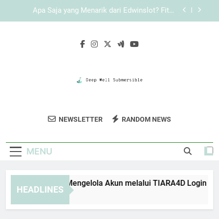
Skip
Panduan EDWINSLOT Login Saat Akses
to
Mengalami Gangguan Sementara
content
Login Edwinslot Resmi untuk Pengguna yang
Mengutamakan Keamanan Akun
Panduan Praktis Mengelola Akun melalui
TIARA4D Login
Apa Saja yang Menarik dari Edwinslot? Fitur,
Pengalaman, dan Keunggulan Platform
Panduan EDWINSLOT Login Saat Akses
Mengalami Gangguan Sementara
Deep Well
Dapatkan Layanan Pengeboran Sumur
Login Edwinslot Resmi untuk Pengguna yang
NEWSLETTER
RANDOM NEWS
Submersible
Mengutamakan Keamanan Akun
Berkualitas Dari Deep Well Submersible.
MENU
nduan Praktis Mengelola Akun melalui TIARA4D Login
HEADLINES
Month Ago