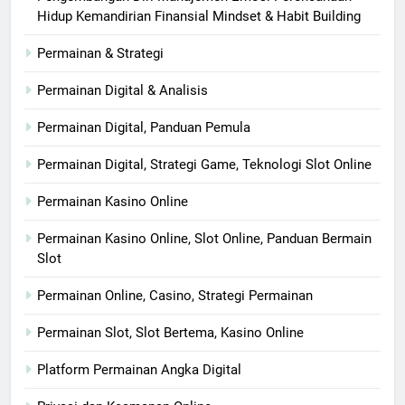
Hidup Kemandirian Finansial Mindset & Habit Building
Permainan & Strategi
Permainan Digital & Analisis
Permainan Digital, Panduan Pemula
Permainan Digital, Strategi Game, Teknologi Slot Online
Permainan Kasino Online
Permainan Kasino Online, Slot Online, Panduan Bermain
Slot
Permainan Online, Casino, Strategi Permainan
Permainan Slot, Slot Bertema, Kasino Online
Platform Permainan Angka Digital