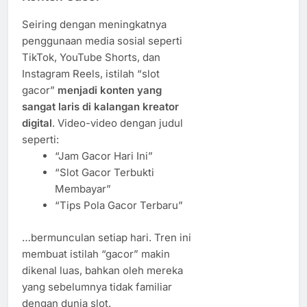
Seiring dengan meningkatnya
penggunaan media sosial seperti
TikTok, YouTube Shorts, dan
Instagram Reels, istilah “slot
gacor”
menjadi konten yang
sangat laris di kalangan kreator
digital
. Video-video dengan judul
seperti:
“Jam Gacor Hari Ini”
“Slot Gacor Terbukti
Membayar”
“Tips Pola Gacor Terbaru”
…bermunculan setiap hari. Tren ini
membuat istilah “gacor” makin
dikenal luas, bahkan oleh mereka
yang sebelumnya tidak familiar
dengan dunia slot.