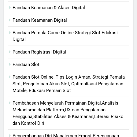
Panduan Keamanan & Akses Digital
Panduan Keamanan Digital
Panduan Pemula Game Online Strategi Slot Edukasi
Digital
Panduan Registrasi Digital
Panduan Slot
Panduan Slot Online, Tips Login Aman, Strategi Pemula
Slot, Pengelolaan Akun Slot, Optimalisasi Pengalaman
Mobile, Edukasi Pemain Slot
Pembahasan Menyeluruh Permainan Digital,Analisis
Mekanisme dan Platform,UX dan Pengalaman
Pengguna,Stabilitas Akses & Keamanan,Literasi Risiko
dan Kontrol Diri
Pengembangan Diri Manajemen Emosi Perencanaan