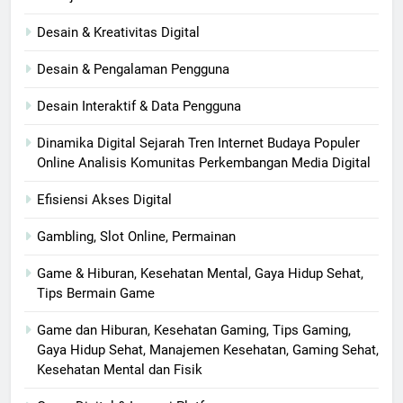
Desain & Kreativitas Digital
Desain & Pengalaman Pengguna
Desain Interaktif & Data Pengguna
Dinamika Digital Sejarah Tren Internet Budaya Populer
Online Analisis Komunitas Perkembangan Media Digital
Efisiensi Akses Digital
Gambling, Slot Online, Permainan
Game & Hiburan, Kesehatan Mental, Gaya Hidup Sehat,
Tips Bermain Game
Game dan Hiburan, Kesehatan Gaming, Tips Gaming,
Gaya Hidup Sehat, Manajemen Kesehatan, Gaming Sehat,
Kesehatan Mental dan Fisik