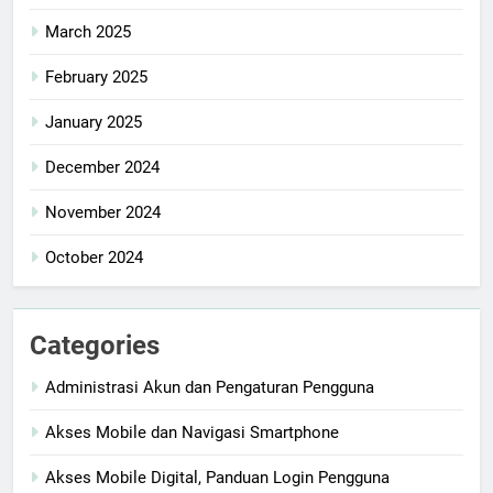
March 2025
February 2025
January 2025
December 2024
November 2024
October 2024
Categories
Administrasi Akun dan Pengaturan Pengguna
Akses Mobile dan Navigasi Smartphone
Akses Mobile Digital, Panduan Login Pengguna