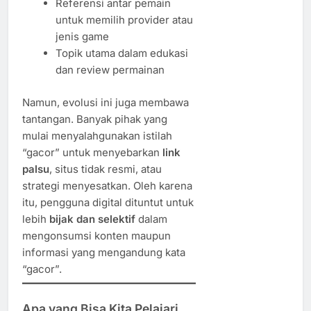
Referensi antar pemain
untuk memilih provider atau
jenis game
Topik utama dalam edukasi
dan review permainan
Namun, evolusi ini juga membawa
tantangan. Banyak pihak yang
mulai menyalahgunakan istilah
“gacor” untuk menyebarkan
link
palsu
, situs tidak resmi, atau
strategi menyesatkan. Oleh karena
itu, pengguna digital dituntut untuk
lebih
bijak dan selektif
dalam
mengonsumsi konten maupun
informasi yang mengandung kata
“gacor”.
Apa yang Bisa Kita Pelajari