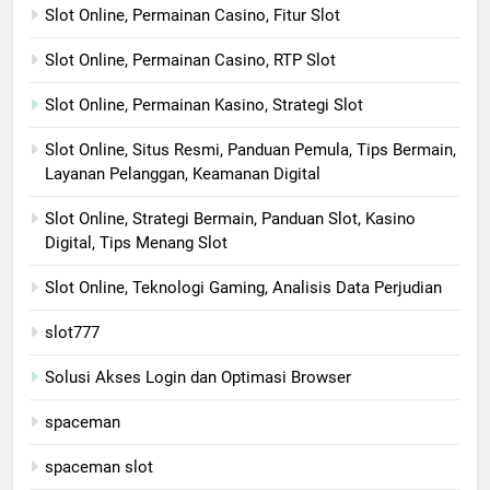
Slot Online, Permainan Casino, Fitur Slot
Slot Online, Permainan Casino, RTP Slot
Slot Online, Permainan Kasino, Strategi Slot
Slot Online, Situs Resmi, Panduan Pemula, Tips Bermain,
Layanan Pelanggan, Keamanan Digital
Slot Online, Strategi Bermain, Panduan Slot, Kasino
Digital, Tips Menang Slot
Slot Online, Teknologi Gaming, Analisis Data Perjudian
slot777
Solusi Akses Login dan Optimasi Browser
spaceman
spaceman slot