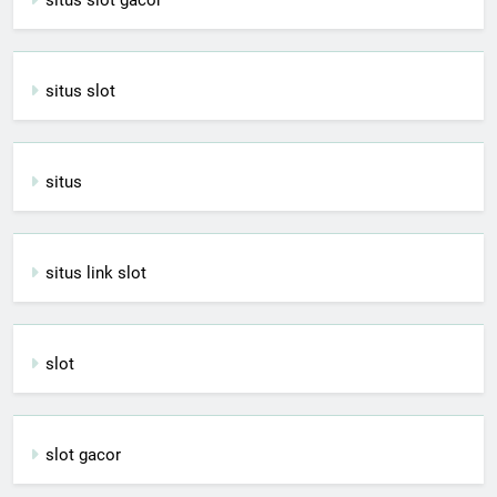
situs slot
situs
situs link slot
slot
slot gacor