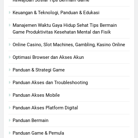
Keuangan & Teknologi, Panduan & Edukasi
Manajemen Waktu Gaya Hidup Sehat Tips Bermain
Game Produktivitas Kesehatan Mental dan Fisik
Online Casino, Slot Machines, Gambling, Kasino Online
Optimasi Browser dan Akses Akun
Panduan & Strategi Game
Panduan Akses dan Troubleshooting
Panduan Akses Mobile
Panduan Akses Platform Digital
Panduan Bermain
Panduan Game & Pemula