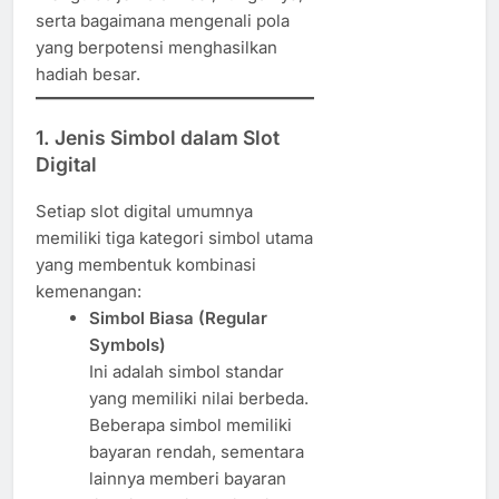
serta bagaimana mengenali pola
yang berpotensi menghasilkan
hadiah besar.
1.
Jenis Simbol dalam Slot
Digital
Setiap slot digital umumnya
memiliki tiga kategori simbol utama
yang membentuk kombinasi
kemenangan:
Simbol Biasa (Regular
Symbols)
Ini adalah simbol standar
yang memiliki nilai berbeda.
Beberapa simbol memiliki
bayaran rendah, sementara
lainnya memberi bayaran