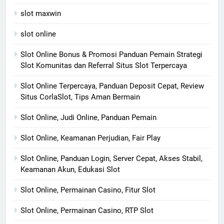
slot maxwin
slot online
Slot Online Bonus & Promosi Panduan Pemain Strategi
Slot Komunitas dan Referral Situs Slot Terpercaya
Slot Online Terpercaya, Panduan Deposit Cepat, Review
Situs CorlaSlot, Tips Aman Bermain
Slot Online, Judi Online, Panduan Pemain
Slot Online, Keamanan Perjudian, Fair Play
Slot Online, Panduan Login, Server Cepat, Akses Stabil,
Keamanan Akun, Edukasi Slot
Slot Online, Permainan Casino, Fitur Slot
Slot Online, Permainan Casino, RTP Slot