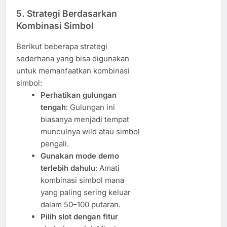
5.
Strategi Berdasarkan
Kombinasi Simbol
Berikut beberapa strategi
sederhana yang bisa digunakan
untuk memanfaatkan kombinasi
simbol:
Perhatikan gulungan
tengah
: Gulungan ini
biasanya menjadi tempat
munculnya wild atau simbol
pengali.
Gunakan mode demo
terlebih dahulu
: Amati
kombinasi simbol mana
yang paling sering keluar
dalam 50–100 putaran.
Pilih slot dengan fitur