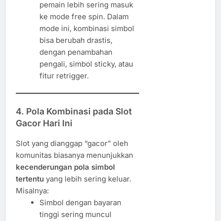
pemain lebih sering masuk
ke mode free spin. Dalam
mode ini, kombinasi simbol
bisa berubah drastis,
dengan penambahan
pengali, simbol sticky, atau
fitur retrigger.
4.
Pola Kombinasi pada Slot
Gacor Hari Ini
Slot yang dianggap “gacor” oleh
komunitas biasanya menunjukkan
kecenderungan pola simbol
tertentu
yang lebih sering keluar.
Misalnya:
Simbol dengan bayaran
tinggi sering muncul