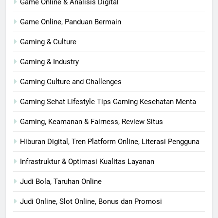
Game Online & Analisis Digital
Game Online, Panduan Bermain
Gaming & Culture
Gaming & Industry
Gaming Culture and Challenges
Gaming Sehat Lifestyle Tips Gaming Kesehatan Menta
Gaming, Keamanan & Fairness, Review Situs
Hiburan Digital, Tren Platform Online, Literasi Pengguna
Infrastruktur & Optimasi Kualitas Layanan
Judi Bola, Taruhan Online
Judi Online, Slot Online, Bonus dan Promosi