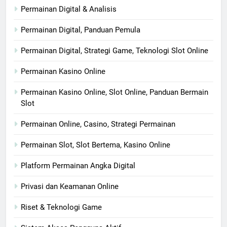
Permainan Digital & Analisis
Permainan Digital, Panduan Pemula
Permainan Digital, Strategi Game, Teknologi Slot Online
Permainan Kasino Online
Permainan Kasino Online, Slot Online, Panduan Bermain
Slot
Permainan Online, Casino, Strategi Permainan
Permainan Slot, Slot Bertema, Kasino Online
Platform Permainan Angka Digital
Privasi dan Keamanan Online
Riset & Teknologi Game