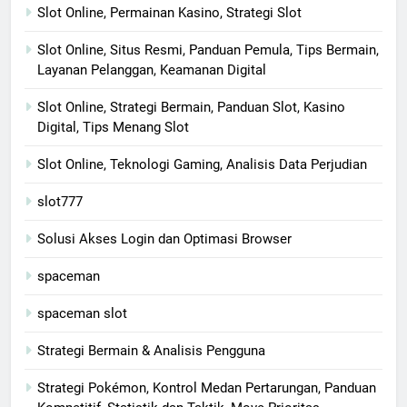
Slot Online, Permainan Kasino, Strategi Slot
Slot Online, Situs Resmi, Panduan Pemula, Tips Bermain,
Layanan Pelanggan, Keamanan Digital
Slot Online, Strategi Bermain, Panduan Slot, Kasino
Digital, Tips Menang Slot
Slot Online, Teknologi Gaming, Analisis Data Perjudian
slot777
Solusi Akses Login dan Optimasi Browser
spaceman
spaceman slot
Strategi Bermain & Analisis Pengguna
Strategi Pokémon, Kontrol Medan Pertarungan, Panduan