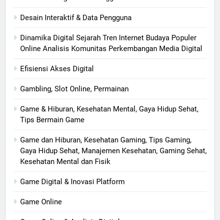
Desain Interaktif & Data Pengguna
Dinamika Digital Sejarah Tren Internet Budaya Populer
Online Analisis Komunitas Perkembangan Media Digital
Efisiensi Akses Digital
Gambling, Slot Online, Permainan
Game & Hiburan, Kesehatan Mental, Gaya Hidup Sehat,
Tips Bermain Game
Game dan Hiburan, Kesehatan Gaming, Tips Gaming,
Gaya Hidup Sehat, Manajemen Kesehatan, Gaming Sehat,
Kesehatan Mental dan Fisik
Game Digital & Inovasi Platform
Game Online