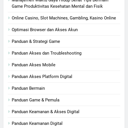
Game Produktivitas Kesehatan Mental dan Fisik
Online Casino, Slot Machines, Gambling, Kasino Online
Optimasi Browser dan Akses Akun
Panduan & Strategi Game
Panduan Akses dan Troubleshooting
Panduan Akses Mobile
Panduan Akses Platform Digital
Panduan Bermain
Panduan Game & Pemula
Panduan Keamanan & Akses Digital
Panduan Keamanan Digital