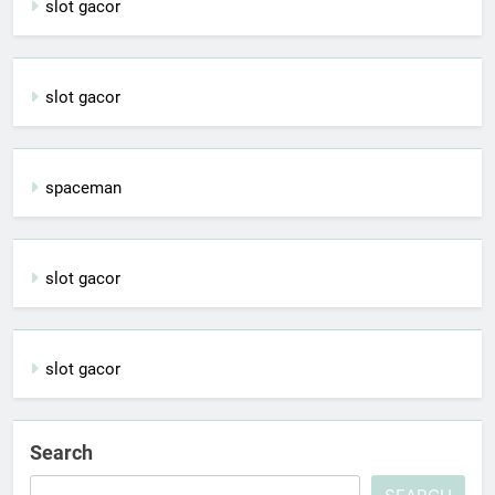
slot gacor
slot gacor
spaceman
slot gacor
slot gacor
Search