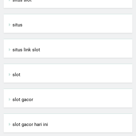
situs
situs link slot
slot
slot gacor
slot gacor hari ini