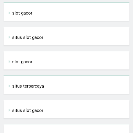
slot gacor
situs slot gacor
slot gacor
situs terpercaya
situs slot gacor