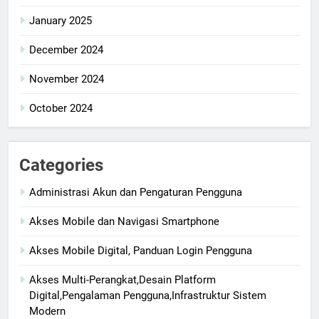
January 2025
December 2024
November 2024
October 2024
Categories
Administrasi Akun dan Pengaturan Pengguna
Akses Mobile dan Navigasi Smartphone
Akses Mobile Digital, Panduan Login Pengguna
Akses Multi-Perangkat,Desain Platform
Digital,Pengalaman Pengguna,Infrastruktur Sistem
Modern