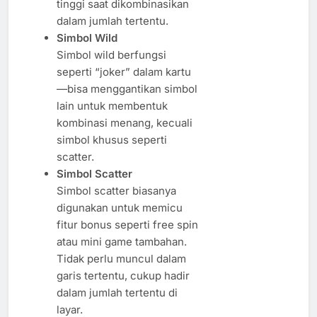
tinggi saat dikombinasikan
dalam jumlah tertentu.
Simbol Wild
Simbol wild berfungsi
seperti “joker” dalam kartu
—bisa menggantikan simbol
lain untuk membentuk
kombinasi menang, kecuali
simbol khusus seperti
scatter.
Simbol Scatter
Simbol scatter biasanya
digunakan untuk memicu
fitur bonus seperti free spin
atau mini game tambahan.
Tidak perlu muncul dalam
garis tertentu, cukup hadir
dalam jumlah tertentu di
layar.