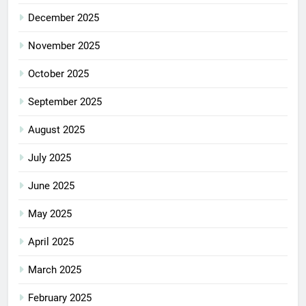
December 2025
November 2025
October 2025
September 2025
August 2025
July 2025
June 2025
May 2025
April 2025
March 2025
February 2025