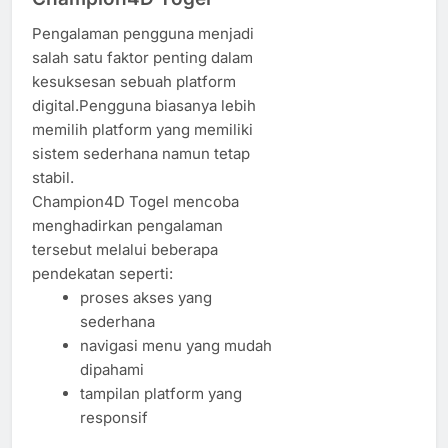
Pengalaman pengguna menjadi
salah satu faktor penting dalam
kesuksesan sebuah platform
digital.Pengguna biasanya lebih
memilih platform yang memiliki
sistem sederhana namun tetap
stabil.
Champion4D Togel mencoba
menghadirkan pengalaman
tersebut melalui beberapa
pendekatan seperti:
proses akses yang
sederhana
navigasi menu yang mudah
dipahami
tampilan platform yang
responsif