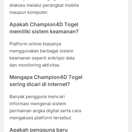
diakses melalui perangkat mobile
maupun komputer.
Apakah Champion4D Togel
memiliki sistem keamanan?
Platform online biasanya
menggunakan berbagai sistem
keamanan seperti enkripsi data
dan monitoring aktivitas.
Mengapa Champion4D Togel
sering dicari di internet?
Banyak pengguna mencari
informasi mengenai sistem
permainan angka digital serta cara
mengakses platform tersebut.
Apakah pengguna baru