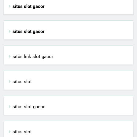
situs slot gacor
situs slot gacor
situs link slot gacor
situs slot
situs slot gacor
situs slot