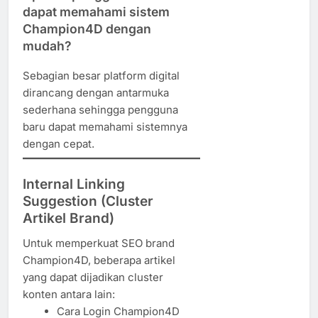
dapat memahami sistem
Champion4D dengan
mudah?
Sebagian besar platform digital
dirancang dengan antarmuka
sederhana sehingga pengguna
baru dapat memahami sistemnya
dengan cepat.
Internal Linking
Suggestion (Cluster
Artikel Brand)
Untuk memperkuat SEO brand
Champion4D, beberapa artikel
yang dapat dijadikan cluster
konten antara lain:
Cara Login Champion4D