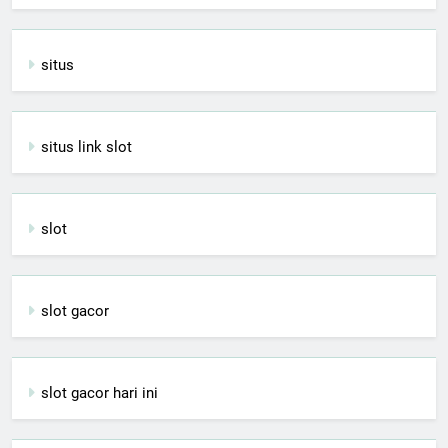
situs
situs link slot
slot
slot gacor
slot gacor hari ini