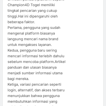
Champion4D Togel memiliki
tingkat pencarian yang cukup
tinggi.Hal ini dipengaruhi oleh
beberapa faktor.
Pertama, pengguna yang sudah
mengenal platform biasanya
langsung mencari nama brand
untuk mengakses layanan.
Kedua, pengguna baru sering
mencari informasi terlebih dahulu
sebelum mencoba platform.Artikel
panduan dan ulasan biasanya
menjadi sumber informasi utama
bagi mereka.
Ketiga, variasi pencarian seperti
login, alternatif, dan akses terbaru
menunjukkan bahwa pengguna
membutuhkan informasi yang