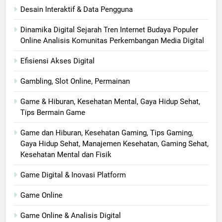
Desain Interaktif & Data Pengguna
Dinamika Digital Sejarah Tren Internet Budaya Populer
Online Analisis Komunitas Perkembangan Media Digital
Efisiensi Akses Digital
Gambling, Slot Online, Permainan
Game & Hiburan, Kesehatan Mental, Gaya Hidup Sehat,
Tips Bermain Game
Game dan Hiburan, Kesehatan Gaming, Tips Gaming,
Gaya Hidup Sehat, Manajemen Kesehatan, Gaming Sehat,
Kesehatan Mental dan Fisik
Game Digital & Inovasi Platform
Game Online
Game Online & Analisis Digital