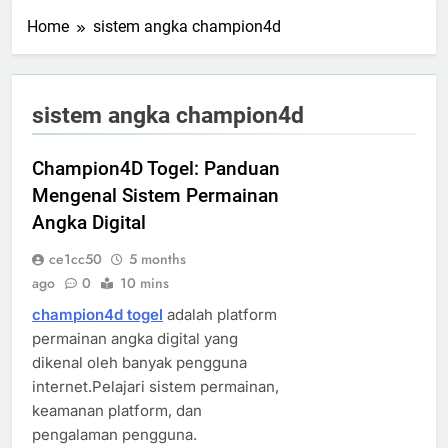
Home
sistem angka champion4d
sistem angka champion4d
Champion4D Togel: Panduan
Mengenal Sistem Permainan
Angka Digital
ce1cc50
5 months
ago
0
10 mins
champion4d togel
adalah platform
permainan angka digital yang
dikenal oleh banyak pengguna
internet.Pelajari sistem permainan,
keamanan platform, dan
pengalaman pengguna.