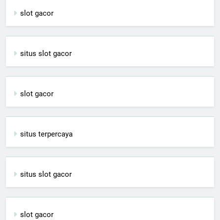
slot gacor
situs slot gacor
slot gacor
situs terpercaya
situs slot gacor
slot gacor