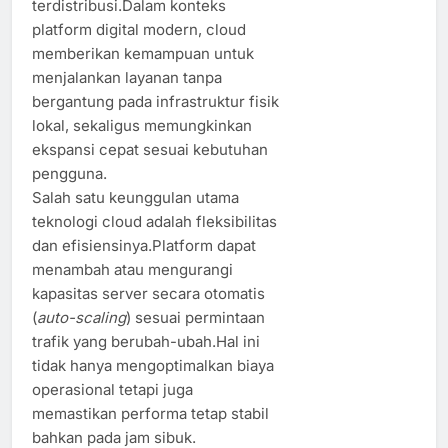
terdistribusi.Dalam konteks
platform digital modern, cloud
memberikan kemampuan untuk
menjalankan layanan tanpa
bergantung pada infrastruktur fisik
lokal, sekaligus memungkinkan
ekspansi cepat sesuai kebutuhan
pengguna.
Salah satu keunggulan utama
teknologi cloud adalah fleksibilitas
dan efisiensinya.Platform dapat
menambah atau mengurangi
kapasitas server secara otomatis
(
auto-scaling
) sesuai permintaan
trafik yang berubah-ubah.Hal ini
tidak hanya mengoptimalkan biaya
operasional tetapi juga
memastikan performa tetap stabil
bahkan pada jam sibuk.