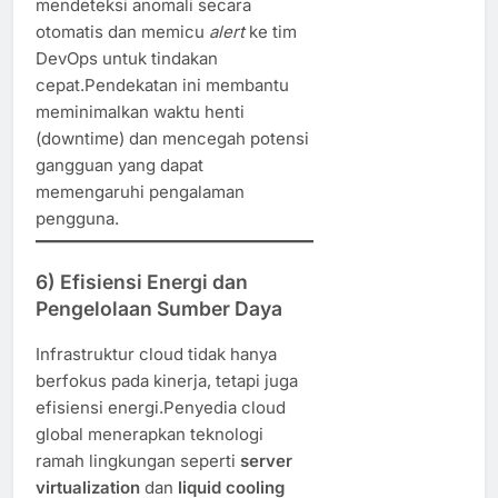
mendeteksi anomali secara
otomatis dan memicu
alert
ke tim
DevOps untuk tindakan
cepat.Pendekatan ini membantu
meminimalkan waktu henti
(downtime) dan mencegah potensi
gangguan yang dapat
memengaruhi pengalaman
pengguna.
6) Efisiensi Energi dan
Pengelolaan Sumber Daya
Infrastruktur cloud tidak hanya
berfokus pada kinerja, tetapi juga
efisiensi energi.Penyedia cloud
global menerapkan teknologi
ramah lingkungan seperti
server
virtualization
dan
liquid cooling