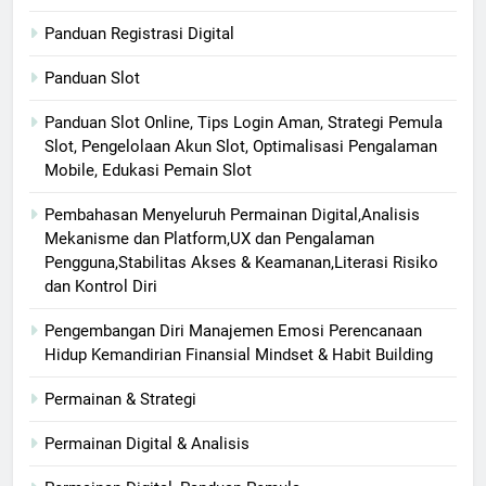
Panduan Registrasi Digital
Panduan Slot
Panduan Slot Online, Tips Login Aman, Strategi Pemula
Slot, Pengelolaan Akun Slot, Optimalisasi Pengalaman
Mobile, Edukasi Pemain Slot
Pembahasan Menyeluruh Permainan Digital,Analisis
Mekanisme dan Platform,UX dan Pengalaman
Pengguna,Stabilitas Akses & Keamanan,Literasi Risiko
dan Kontrol Diri
Pengembangan Diri Manajemen Emosi Perencanaan
Hidup Kemandirian Finansial Mindset & Habit Building
Permainan & Strategi
Permainan Digital & Analisis