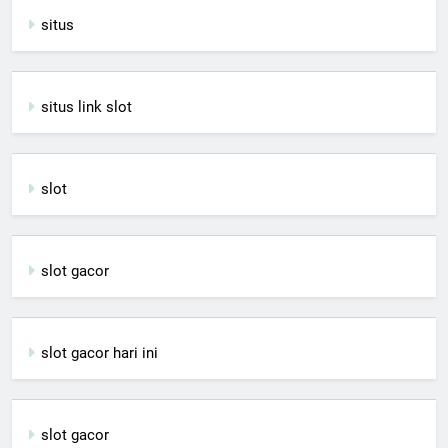
situs
situs link slot
slot
slot gacor
slot gacor hari ini
slot gacor