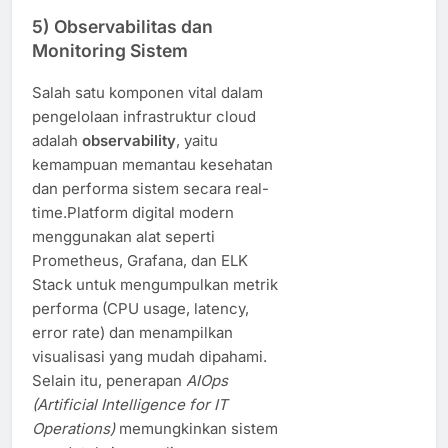
5) Observabilitas dan
Monitoring Sistem
Salah satu komponen vital dalam
pengelolaan infrastruktur cloud
adalah
observability
, yaitu
kemampuan memantau kesehatan
dan performa sistem secara real-
time.Platform digital modern
menggunakan alat seperti
Prometheus, Grafana, dan ELK
Stack untuk mengumpulkan metrik
performa (CPU usage, latency,
error rate) dan menampilkan
visualisasi yang mudah dipahami.
Selain itu, penerapan
AIOps
(Artificial Intelligence for IT
Operations)
memungkinkan sistem