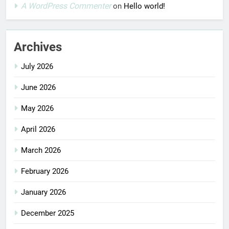
A WordPress Commenter
on
Hello world!
Archives
July 2026
June 2026
May 2026
April 2026
March 2026
February 2026
January 2026
December 2025