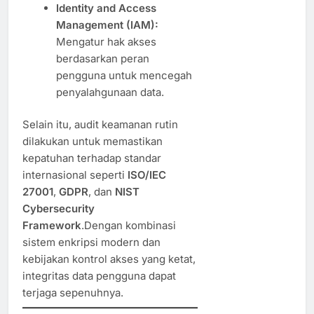
Identity and Access
Management (IAM):
Mengatur hak akses
berdasarkan peran
pengguna untuk mencegah
penyalahgunaan data.
Selain itu, audit keamanan rutin
dilakukan untuk memastikan
kepatuhan terhadap standar
internasional seperti
ISO/IEC
27001
,
GDPR
, dan
NIST
Cybersecurity
Framework
.Dengan kombinasi
sistem enkripsi modern dan
kebijakan kontrol akses yang ketat,
integritas data pengguna dapat
terjaga sepenuhnya.