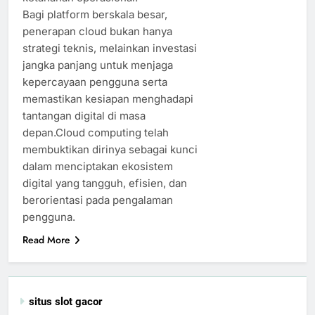
Bagi platform berskala besar,
penerapan cloud bukan hanya
strategi teknis, melainkan investasi
jangka panjang untuk menjaga
kepercayaan pengguna serta
memastikan kesiapan menghadapi
tantangan digital di masa
depan.Cloud computing telah
membuktikan dirinya sebagai kunci
dalam menciptakan ekosistem
digital yang tangguh, efisien, dan
berorientasi pada pengalaman
pengguna.
Read More
situs slot gacor