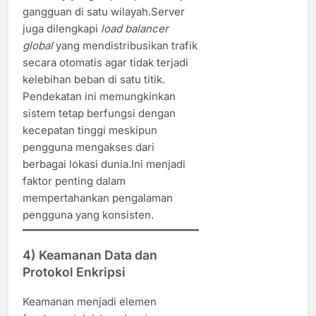
gangguan di satu wilayah.Server
juga dilengkapi
load balancer
global
yang mendistribusikan trafik
secara otomatis agar tidak terjadi
kelebihan beban di satu titik.
Pendekatan ini memungkinkan
sistem tetap berfungsi dengan
kecepatan tinggi meskipun
pengguna mengakses dari
berbagai lokasi dunia.Ini menjadi
faktor penting dalam
mempertahankan pengalaman
pengguna yang konsisten.
4) Keamanan Data dan
Protokol Enkripsi
Keamanan menjadi elemen