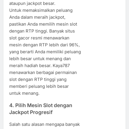
ataupun jackpot besar.
Untuk memaksimalkan peluang
Anda dalam meraih jackpot,
pastikan Anda memilih mesin slot
dengan RTP tinggi. Banyak situs
slot gacor resmi menawarkan
mesin dengan RTP lebih dari 96%,
yang berarti Anda memiliki peluang
lebih besar untuk menang dan
meraih hadiah besar. Kaya787
menawarkan berbagai permainan
slot dengan RTP tinggi yang
memberi peluang lebih besar
untuk menang.
4.
Pilih Mesin Slot dengan
Jackpot Progresif
Salah satu alasan mengapa banyak