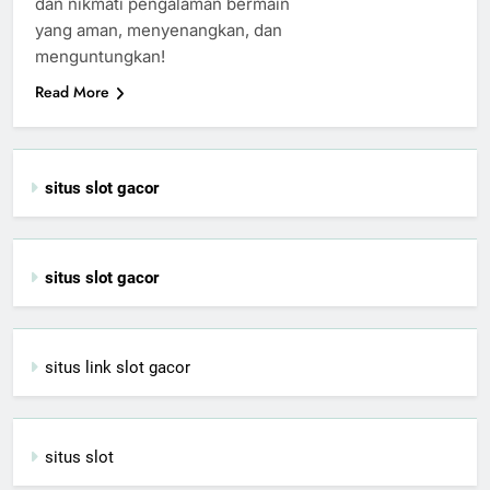
dan nikmati pengalaman bermain
yang aman, menyenangkan, dan
menguntungkan!
Read More
situs slot gacor
situs slot gacor
situs link slot gacor
situs slot