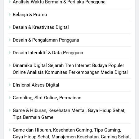
Analisis Waktu Bermain & Perilaku Pengguna
Belanja & Promo
Desain & Kreativitas Digital
Desain & Pengalaman Pengguna
Desain Interaktif & Data Pengguna
Dinamika Digital Sejarah Tren Internet Budaya Populer
Online Analisis Komunitas Perkembangan Media Digital
Efisiensi Akses Digital
Gambling, Slot Online, Permainan
Game & Hiburan, Kesehatan Mental, Gaya Hidup Sehat,
Tips Bermain Game
Game dan Hiburan, Kesehatan Gaming, Tips Gaming,
Gaya Hidup Sehat, Manajemen Kesehatan, Gaming Sehat,