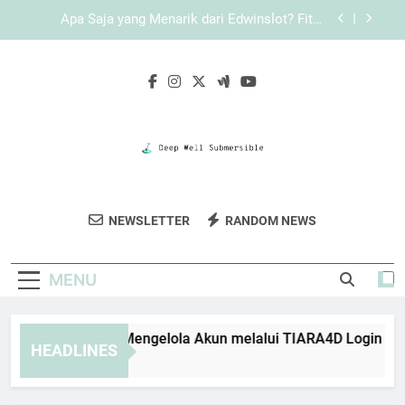
Skip
Panduan EDWINSLOT Login Saat Akses
to
Mengalami Gangguan Sementara
content
Login Edwinslot Resmi untuk Pengguna yang
Mengutamakan Keamanan Akun
Panduan Praktis Mengelola Akun melalui
TIARA4D Login
Apa Saja yang Menarik dari Edwinslot? Fitur,
Pengalaman, dan Keunggulan Platform
Panduan EDWINSLOT Login Saat Akses
Mengalami Gangguan Sementara
Deep Well
Dapatkan Layanan Pengeboran Sumur
Login Edwinslot Resmi untuk Pengguna yang
NEWSLETTER
RANDOM NEWS
Submersible
Mengutamakan Keamanan Akun
Berkualitas Dari Deep Well Submersible.
MENU
nduan Praktis Mengelola Akun melalui TIARA4D Login
HEADLINES
Weeks Ago