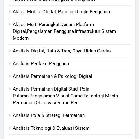
Akses Mobile Digital, Panduan Login Pengguna
Akses Multi-Perangkat,Desain Platform
Digital,Pengalaman Pengguna,Infrastruktur Sistem
Modern
Analisis Digital, Data & Tren, Gaya Hidup Cerdas
Analisis Perilaku Pengguna
Analisis Permainan & Psikologi Digital
Analisis Permainan Digital,Studi Pola
Putaran,Pengalaman Visual Game,Teknologi Mesin
Permainan,Observasi Ritme Reel
Analisis Pola & Strategi Permainan
Analisis Teknologi & Evaluasi Sistem