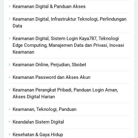
Keamanan Digital & Panduan Akses
Keamanan Digital, Infrastruktur Teknologi, Perlindungan
Data
Keamanan Digital, Sistem Login Kaya787, Teknologi
Edge Computing, Manajemen Data dan Privasi, Inovasi
Keamanan
Keamanan Online, Perjudian, Sbobet
Keamanan Password dan Akses Akun
Keamanan Perangkat Pribadi, Panduan Login Aman,
Akses Digital Harian
Keamanan, Teknologi, Panduan
Keandalan Sistem Digital
Kesehatan & Gaya Hidup