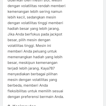
diberikan oleh mesin slot. Mesin
dengan volatilitas rendah memberi
kemenangan lebih sering namun
lebih kecil, sedangkan mesin
dengan volatilitas tinggi memberi
hadiah besar yang lebih jarang.
Jika Anda berfokus pada jackpot
besar, pilih mesin dengan
volatilitas tinggi. Mesin ini
memberi Anda peluang untuk
memenangkan hadiah yang lebih
besar, meskipun kemenangan
terjadi lebih jarang. Kaya787
menyediakan berbagai pilihan
mesin dengan volatilitas yang
berbeda, memberi Anda
fleksibilitas untuk memilih sesuai
dengan preferensi bermain Anda.