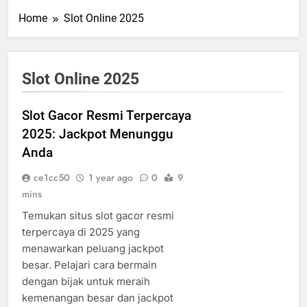
Home
Slot Online 2025
Slot Online 2025
Slot Gacor Resmi Terpercaya
2025: Jackpot Menunggu
Anda
ce1cc50
1 year ago
0
9
mins
Temukan situs slot gacor resmi
terpercaya di 2025 yang
menawarkan peluang jackpot
besar. Pelajari cara bermain
dengan bijak untuk meraih
kemenangan besar dan jackpot