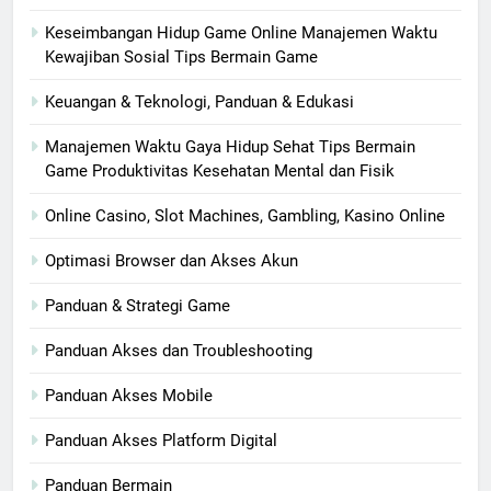
Keseimbangan Hidup Game Online Manajemen Waktu
Kewajiban Sosial Tips Bermain Game
Keuangan & Teknologi, Panduan & Edukasi
Manajemen Waktu Gaya Hidup Sehat Tips Bermain
Game Produktivitas Kesehatan Mental dan Fisik
Online Casino, Slot Machines, Gambling, Kasino Online
Optimasi Browser dan Akses Akun
Panduan & Strategi Game
Panduan Akses dan Troubleshooting
Panduan Akses Mobile
Panduan Akses Platform Digital
Panduan Bermain