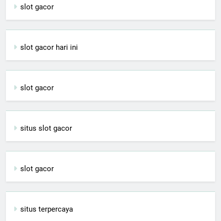
slot gacor
slot gacor hari ini
slot gacor
situs slot gacor
slot gacor
situs terpercaya