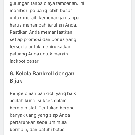
gulungan tanpa biaya tambahan. Ini
memberi peluang lebih besar
untuk meraih kemenangan tanpa
harus menambah taruhan Anda.
Pastikan Anda memanfaatkan
setiap promosi dan bonus yang
tersedia untuk meningkatkan
peluang Anda untuk meraih
jackpot besar.
6.
Kelola Bankroll dengan
Bijak
Pengelolaan bankroll yang baik
adalah kunci sukses dalam
bermain slot. Tentukan berapa
banyak uang yang siap Anda
pertaruhkan sebelum mulai
bermain, dan patuhi batas