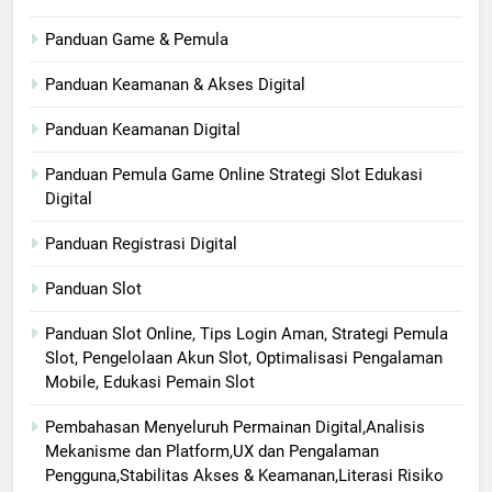
Panduan Game & Pemula
Panduan Keamanan & Akses Digital
Panduan Keamanan Digital
Panduan Pemula Game Online Strategi Slot Edukasi
Digital
Panduan Registrasi Digital
Panduan Slot
Panduan Slot Online, Tips Login Aman, Strategi Pemula
Slot, Pengelolaan Akun Slot, Optimalisasi Pengalaman
Mobile, Edukasi Pemain Slot
Pembahasan Menyeluruh Permainan Digital,Analisis
Mekanisme dan Platform,UX dan Pengalaman
Pengguna,Stabilitas Akses & Keamanan,Literasi Risiko