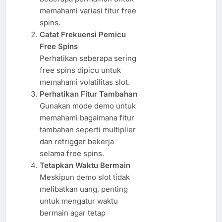
memahami variasi fitur free
spins.
Catat Frekuensi Pemicu
Free Spins
Perhatikan seberapa sering
free spins dipicu untuk
memahami volatilitas slot.
Perhatikan Fitur Tambahan
Gunakan mode demo untuk
memahami bagaimana fitur
tambahan seperti multiplier
dan retrigger bekerja
selama free spins.
Tetapkan Waktu Bermain
Meskipun demo slot tidak
melibatkan uang, penting
untuk mengatur waktu
bermain agar tetap