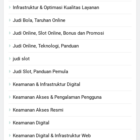
Infrastruktur & Optimasi Kualitas Layanan
Judi Bola, Taruhan Online
Judi Online, Slot Online, Bonus dan Promosi
Judi Online, Teknologi, Panduan
judi slot
Judi Slot, Panduan Pemula
Keamanan & Infrastruktur Digital
Keamanan Akses & Pengalaman Pengguna
Keamanan Akses Resmi
Keamanan Digital
Keamanan Digital & Infrastruktur Web