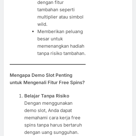
dengan fitur
tambahan seperti
multiplier atau simbol
wild.
Memberikan peluang
besar untuk
memenangkan hadiah
tanpa risiko tambahan.
Mengapa Demo Slot Penting
untuk Mengenali Fitur Free Spins?
Belajar Tanpa Risiko
Dengan menggunakan
demo slot, Anda dapat
memahami cara kerja free
spins tanpa harus bertaruh
dengan uang sungguhan.