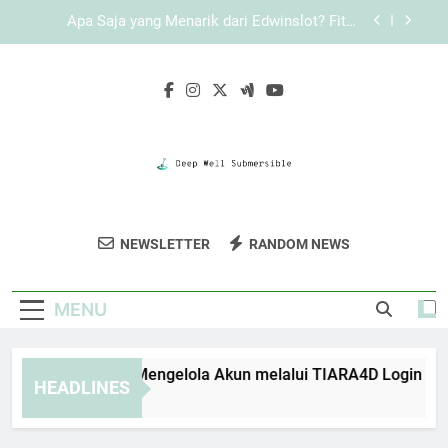
Skip
Panduan EDWINSLOT Login Saat Akses
to
Mengalami Gangguan Sementara
content
Login Edwinslot Resmi untuk Pengguna yang
Mengutamakan Keamanan Akun
Panduan Praktis Mengelola Akun melalui
TIARA4D Login
Apa Saja yang Menarik dari Edwinslot? Fitur,
Pengalaman, dan Keunggulan Platform
Panduan EDWINSLOT Login Saat Akses
Mengalami Gangguan Sementara
Deep Well
Dapatkan Layanan Pengeboran Sumur
Login Edwinslot Resmi untuk Pengguna yang
NEWSLETTER
RANDOM NEWS
Submersible
Mengutamakan Keamanan Akun
Berkualitas Dari Deep Well Submersible.
MENU
nduan Praktis Mengelola Akun melalui TIARA4D Login
HEADLINES
Weeks Ago