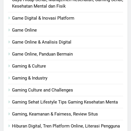
Kesehatan Mental dan Fisik
Game Digital & Inovasi Platform
Game Online
Game Online & Analisis Digital
Game Online, Panduan Bermain
Gaming & Culture
Gaming & Industry
Gaming Culture and Challenges
Gaming Sehat Lifestyle Tips Gaming Kesehatan Menta
Gaming, Keamanan & Fairness, Review Situs
Hiburan Digital, Tren Platform Online, Literasi Pengguna