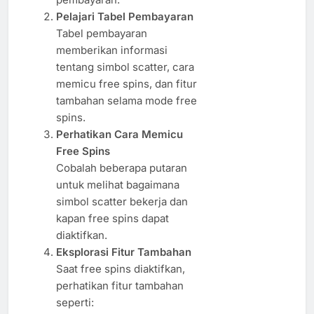
Pelajari Tabel Pembayaran
Tabel pembayaran
memberikan informasi
tentang simbol scatter, cara
memicu free spins, dan fitur
tambahan selama mode free
spins.
Perhatikan Cara Memicu
Free Spins
Cobalah beberapa putaran
untuk melihat bagaimana
simbol scatter bekerja dan
kapan free spins dapat
diaktifkan.
Eksplorasi Fitur Tambahan
Saat free spins diaktifkan,
perhatikan fitur tambahan
seperti: