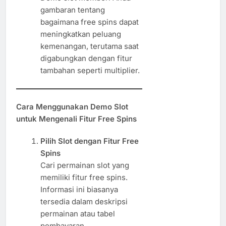
gambaran tentang
bagaimana free spins dapat
meningkatkan peluang
kemenangan, terutama saat
digabungkan dengan fitur
tambahan seperti multiplier.
Cara Menggunakan Demo Slot
untuk Mengenali Fitur Free Spins
Pilih Slot dengan Fitur Free
Spins
Cari permainan slot yang
memiliki fitur free spins.
Informasi ini biasanya
tersedia dalam deskripsi
permainan atau tabel
pembayaran.