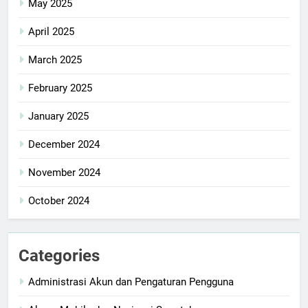
May 2025
April 2025
March 2025
February 2025
January 2025
December 2024
November 2024
October 2024
Categories
Administrasi Akun dan Pengaturan Pengguna