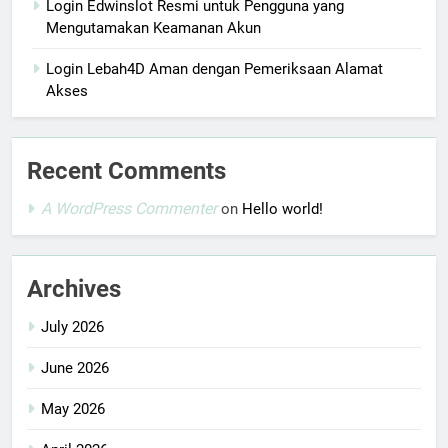
Login Edwinslot Resmi untuk Pengguna yang
Mengutamakan Keamanan Akun
Login Lebah4D Aman dengan Pemeriksaan Alamat
Akses
Recent Comments
A WordPress Commenter
on
Hello world!
Archives
July 2026
June 2026
May 2026