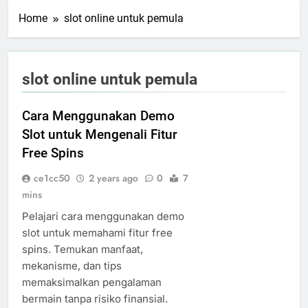
Home
slot online untuk pemula
slot online untuk pemula
Cara Menggunakan Demo
Slot untuk Mengenali Fitur
Free Spins
ce1cc50
2 years ago
0
7
mins
Pelajari cara menggunakan demo
slot untuk memahami fitur free
spins. Temukan manfaat,
mekanisme, dan tips
memaksimalkan pengalaman
bermain tanpa risiko finansial.