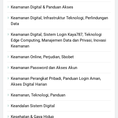
Keamanan Digital & Panduan Akses
Keamanan Digital, Infrastruktur Teknologi, Perlindungan
Data
Keamanan Digital, Sistem Login Kaya787, Teknologi
Edge Computing, Manajemen Data dan Privasi, Inovasi
Keamanan
Keamanan Online, Perjudian, Sbobet
Keamanan Password dan Akses Akun
Keamanan Perangkat Pribadi, Panduan Login Aman,
Akses Digital Harian
Keamanan, Teknologi, Panduan
Keandalan Sistem Digital
Kesehatan & Gaya Hidup