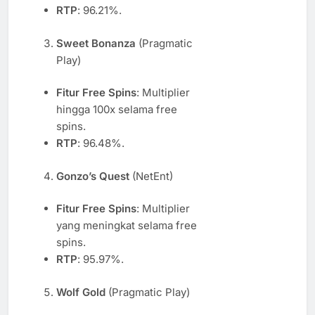
RTP
: 96.21%.
Sweet Bonanza
(Pragmatic
Play)
Fitur Free Spins
: Multiplier
hingga 100x selama free
spins.
RTP
: 96.48%.
Gonzo’s Quest
(NetEnt)
Fitur Free Spins
: Multiplier
yang meningkat selama free
spins.
RTP
: 95.97%.
Wolf Gold
(Pragmatic Play)