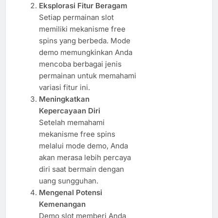
Eksplorasi Fitur Beragam
Setiap permainan slot
memiliki mekanisme free
spins yang berbeda. Mode
demo memungkinkan Anda
mencoba berbagai jenis
permainan untuk memahami
variasi fitur ini.
Meningkatkan
Kepercayaan Diri
Setelah memahami
mekanisme free spins
melalui mode demo, Anda
akan merasa lebih percaya
diri saat bermain dengan
uang sungguhan.
Mengenal Potensi
Kemenangan
Demo slot memberi Anda