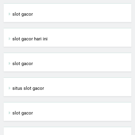
slot gacor
slot gacor hari ini
slot gacor
situs slot gacor
slot gacor