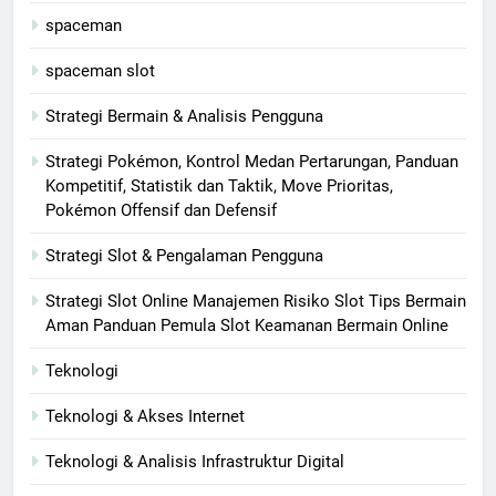
spaceman
spaceman slot
Strategi Bermain & Analisis Pengguna
Strategi Pokémon, Kontrol Medan Pertarungan, Panduan
Kompetitif, Statistik dan Taktik, Move Prioritas,
Pokémon Offensif dan Defensif
Strategi Slot & Pengalaman Pengguna
Strategi Slot Online Manajemen Risiko Slot Tips Bermain
Aman Panduan Pemula Slot Keamanan Bermain Online
Teknologi
Teknologi & Akses Internet
Teknologi & Analisis Infrastruktur Digital