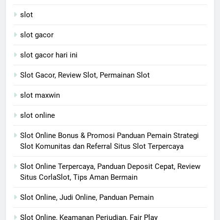
slot
slot gacor
slot gacor hari ini
Slot Gacor, Review Slot, Permainan Slot
slot maxwin
slot online
Slot Online Bonus & Promosi Panduan Pemain Strategi
Slot Komunitas dan Referral Situs Slot Terpercaya
Slot Online Terpercaya, Panduan Deposit Cepat, Review
Situs CorlaSlot, Tips Aman Bermain
Slot Online, Judi Online, Panduan Pemain
Slot Online, Keamanan Perjudian, Fair Play