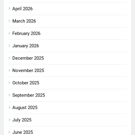
April 2026
March 2026
February 2026
January 2026
December 2025
November 2025
October 2025
September 2025
August 2025
July 2025
June 2025