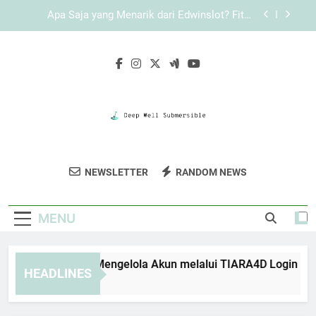
Skip
Panduan EDWINSLOT Login Saat Akses
to
Mengalami Gangguan Sementara
content
Login Edwinslot Resmi untuk Pengguna yang
Mengutamakan Keamanan Akun
Panduan Praktis Mengelola Akun melalui
TIARA4D Login
Apa Saja yang Menarik dari Edwinslot? Fitur,
Pengalaman, dan Keunggulan Platform
Panduan EDWINSLOT Login Saat Akses
Mengalami Gangguan Sementara
Deep Well
Dapatkan Layanan Pengeboran Sumur
Login Edwinslot Resmi untuk Pengguna yang
NEWSLETTER
RANDOM NEWS
Submersible
Mengutamakan Keamanan Akun
Berkualitas Dari Deep Well Submersible.
MENU
anduan Praktis Mengelola Akun melalui TIARA4D Login
HEADLINES
 Weeks Ago