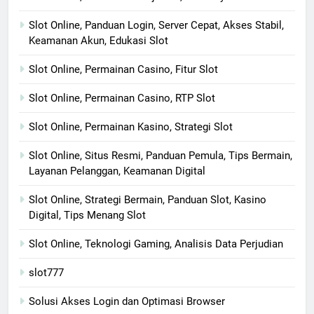
Slot Online, Panduan Login, Server Cepat, Akses Stabil,
Keamanan Akun, Edukasi Slot
Slot Online, Permainan Casino, Fitur Slot
Slot Online, Permainan Casino, RTP Slot
Slot Online, Permainan Kasino, Strategi Slot
Slot Online, Situs Resmi, Panduan Pemula, Tips Bermain,
Layanan Pelanggan, Keamanan Digital
Slot Online, Strategi Bermain, Panduan Slot, Kasino
Digital, Tips Menang Slot
Slot Online, Teknologi Gaming, Analisis Data Perjudian
slot777
Solusi Akses Login dan Optimasi Browser