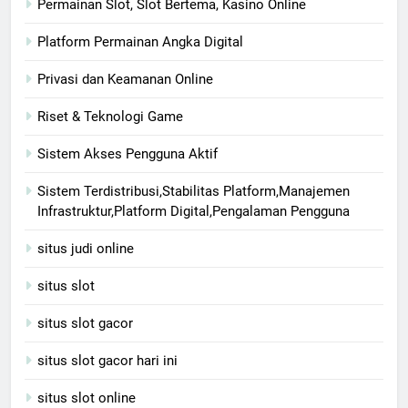
Permainan Slot, Slot Bertema, Kasino Online
Platform Permainan Angka Digital
Privasi dan Keamanan Online
Riset & Teknologi Game
Sistem Akses Pengguna Aktif
Sistem Terdistribusi,Stabilitas Platform,Manajemen
Infrastruktur,Platform Digital,Pengalaman Pengguna
situs judi online
situs slot
situs slot gacor
situs slot gacor hari ini
situs slot online