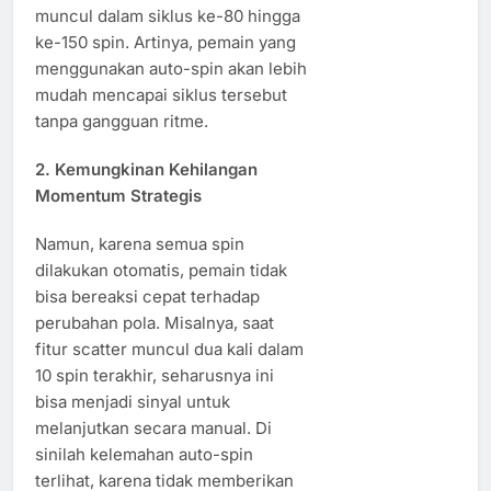
muncul dalam siklus ke-80 hingga
ke-150 spin. Artinya, pemain yang
menggunakan auto-spin akan lebih
mudah mencapai siklus tersebut
tanpa gangguan ritme.
2.
Kemungkinan Kehilangan
Momentum Strategis
Namun, karena semua spin
dilakukan otomatis, pemain tidak
bisa bereaksi cepat terhadap
perubahan pola. Misalnya, saat
fitur scatter muncul dua kali dalam
10 spin terakhir, seharusnya ini
bisa menjadi sinyal untuk
melanjutkan secara manual. Di
sinilah kelemahan auto-spin
terlihat, karena tidak memberikan