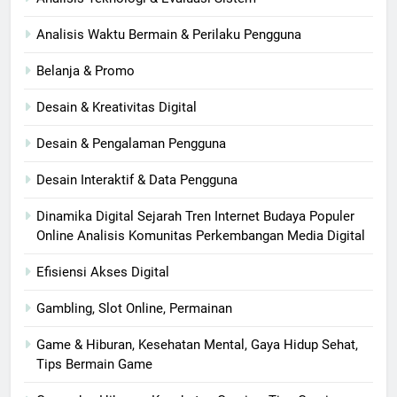
Analisis Waktu Bermain & Perilaku Pengguna
Belanja & Promo
Desain & Kreativitas Digital
Desain & Pengalaman Pengguna
Desain Interaktif & Data Pengguna
Dinamika Digital Sejarah Tren Internet Budaya Populer
Online Analisis Komunitas Perkembangan Media Digital
Efisiensi Akses Digital
Gambling, Slot Online, Permainan
Game & Hiburan, Kesehatan Mental, Gaya Hidup Sehat,
Tips Bermain Game