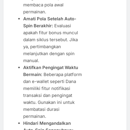
membaca pola awal
permainan.
Amati Pola Setelah Auto-
Spin Berakhir:
Evaluasi
apakah fitur bonus muncul
dalam siklus tersebut. Jika
ya, pertimbangkan
melanjutkan dengan spin
manual.
Aktifkan Pengingat Waktu
Bermain:
Beberapa platform
dan e-wallet seperti Dana
memiliki fitur notifikasi
transaksi dan pengingat
waktu. Gunakan ini untuk
membatasi durasi
permainan.
Hindari Mengandalkan