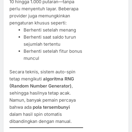
10 hingga 1.000 putaran—tanpa
perlu menyentuh layar. Beberapa
provider juga memungkinkan
pengaturan khusus seperti:
Berhenti setelah menang
Berhenti saat saldo turun
sejumlah tertentu
Berhenti setelah fitur bonus
muncul
Secara teknis, sistem auto-spin
tetap mengikuti
algoritma RNG
(Random Number Generator)
,
sehingga hasilnya tetap acak.
Namun, banyak pemain percaya
bahwa ada
pola tersembunyi
dalam hasil spin otomatis
dibandingkan dengan manual.