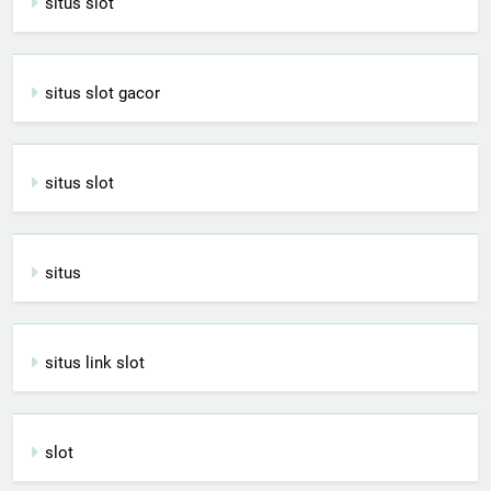
situs slot
situs slot gacor
situs slot
situs
situs link slot
slot