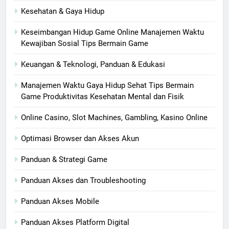
Kesehatan & Gaya Hidup
Keseimbangan Hidup Game Online Manajemen Waktu
Kewajiban Sosial Tips Bermain Game
Keuangan & Teknologi, Panduan & Edukasi
Manajemen Waktu Gaya Hidup Sehat Tips Bermain
Game Produktivitas Kesehatan Mental dan Fisik
Online Casino, Slot Machines, Gambling, Kasino Online
Optimasi Browser dan Akses Akun
Panduan & Strategi Game
Panduan Akses dan Troubleshooting
Panduan Akses Mobile
Panduan Akses Platform Digital