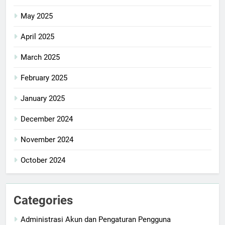
May 2025
April 2025
March 2025
February 2025
January 2025
December 2024
November 2024
October 2024
Categories
Administrasi Akun dan Pengaturan Pengguna