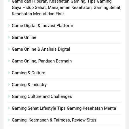
Game dan Hiburan, Kesehatan Gaming, Tips Gaming,
Gaya Hidup Sehat, Manajemen Kesehatan, Gaming Sehat,
Kesehatan Mental dan Fisik
Game Digital & Inovasi Platform
Game Online
Game Online & Analisis Digital
Game Online, Panduan Bermain
Gaming & Culture
Gaming & Industry
Gaming Culture and Challenges
Gaming Sehat Lifestyle Tips Gaming Kesehatan Menta
Gaming, Keamanan & Fairness, Review Situs