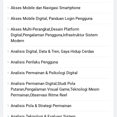
Akses Mobile dan Navigasi Smartphone
Akses Mobile Digital, Panduan Login Pengguna
Akses Multi-Perangkat,Desain Platform
Digital,Pengalaman Pengguna,Infrastruktur Sistem
Modern
Analisis Digital, Data & Tren, Gaya Hidup Cerdas
Analisis Perilaku Pengguna
Analisis Permainan & Psikologi Digital
Analisis Permainan Digital,Studi Pola
Putaran,Pengalaman Visual Game,Teknologi Mesin
Permainan,Observasi Ritme Reel
Analisis Pola & Strategi Permainan
Analisis Teknologi & Evaluasi Sistem