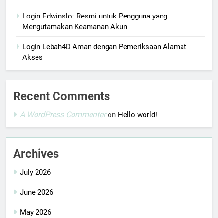
Login Edwinslot Resmi untuk Pengguna yang
Mengutamakan Keamanan Akun
Login Lebah4D Aman dengan Pemeriksaan Alamat
Akses
Recent Comments
A WordPress Commenter
on
Hello world!
Archives
July 2026
June 2026
May 2026