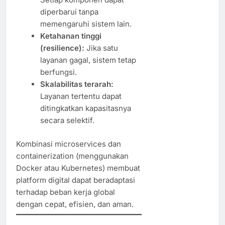
diperbarui tanpa
memengaruhi sistem lain.
Ketahanan tinggi
(resilience):
Jika satu
layanan gagal, sistem tetap
berfungsi.
Skalabilitas terarah:
Layanan tertentu dapat
ditingkatkan kapasitasnya
secara selektif.
Kombinasi microservices dan
containerization (menggunakan
Docker atau Kubernetes) membuat
platform digital dapat beradaptasi
terhadap beban kerja global
dengan cepat, efisien, dan aman.