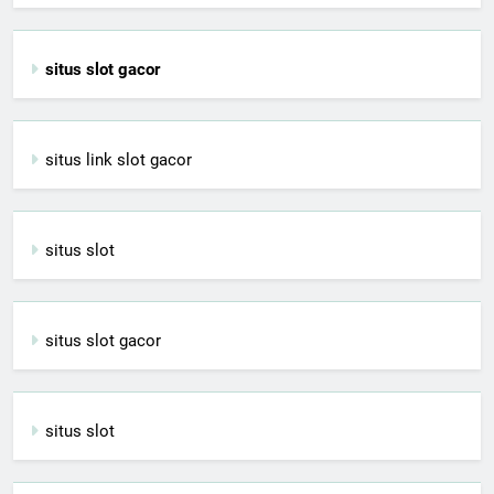
situs slot gacor
situs link slot gacor
situs slot
situs slot gacor
situs slot