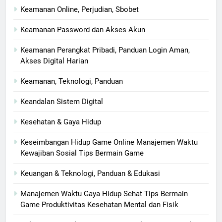
Keamanan Online, Perjudian, Sbobet
Keamanan Password dan Akses Akun
Keamanan Perangkat Pribadi, Panduan Login Aman,
Akses Digital Harian
Keamanan, Teknologi, Panduan
Keandalan Sistem Digital
Kesehatan & Gaya Hidup
Keseimbangan Hidup Game Online Manajemen Waktu
Kewajiban Sosial Tips Bermain Game
Keuangan & Teknologi, Panduan & Edukasi
Manajemen Waktu Gaya Hidup Sehat Tips Bermain
Game Produktivitas Kesehatan Mental dan Fisik