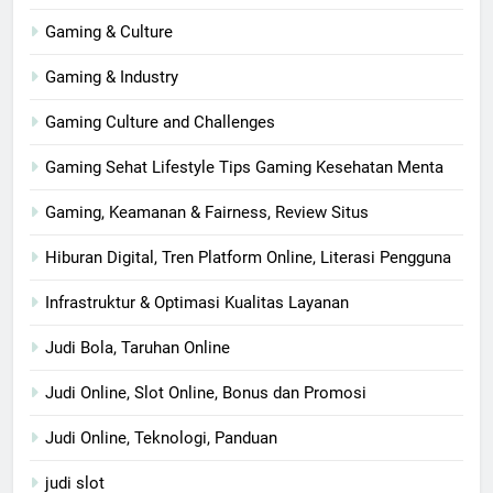
Gaming & Culture
Gaming & Industry
Gaming Culture and Challenges
Gaming Sehat Lifestyle Tips Gaming Kesehatan Menta
Gaming, Keamanan & Fairness, Review Situs
Hiburan Digital, Tren Platform Online, Literasi Pengguna
Infrastruktur & Optimasi Kualitas Layanan
Judi Bola, Taruhan Online
Judi Online, Slot Online, Bonus dan Promosi
Judi Online, Teknologi, Panduan
judi slot