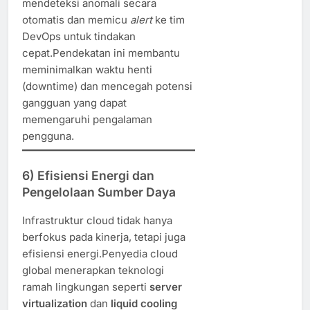
mendeteksi anomali secara
otomatis dan memicu
alert
ke tim
DevOps untuk tindakan
cepat.Pendekatan ini membantu
meminimalkan waktu henti
(downtime) dan mencegah potensi
gangguan yang dapat
memengaruhi pengalaman
pengguna.
6) Efisiensi Energi dan
Pengelolaan Sumber Daya
Infrastruktur cloud tidak hanya
berfokus pada kinerja, tetapi juga
efisiensi energi.Penyedia cloud
global menerapkan teknologi
ramah lingkungan seperti
server
virtualization
dan
liquid cooling