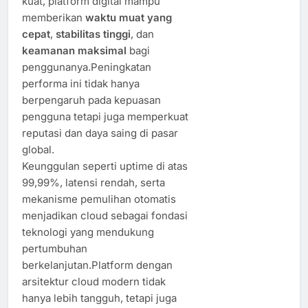
kuat, platform digital mampu
memberikan
waktu muat yang
cepat
,
stabilitas tinggi
, dan
keamanan maksimal
bagi
penggunanya.Peningkatan
performa ini tidak hanya
berpengaruh pada kepuasan
pengguna tetapi juga memperkuat
reputasi dan daya saing di pasar
global.
Keunggulan seperti uptime di atas
99,99%, latensi rendah, serta
mekanisme pemulihan otomatis
menjadikan cloud sebagai fondasi
teknologi yang mendukung
pertumbuhan
berkelanjutan.Platform dengan
arsitektur cloud modern tidak
hanya lebih tangguh, tetapi juga