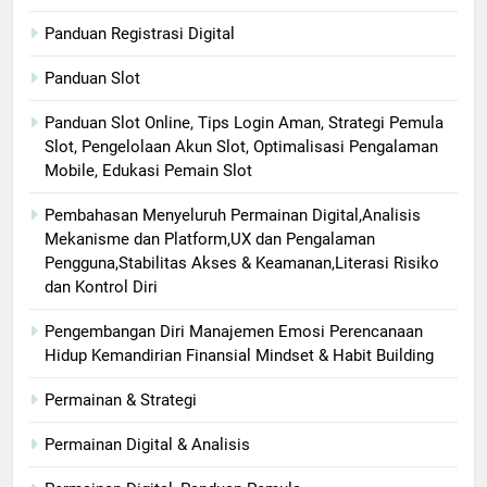
Panduan Registrasi Digital
Panduan Slot
Panduan Slot Online, Tips Login Aman, Strategi Pemula
Slot, Pengelolaan Akun Slot, Optimalisasi Pengalaman
Mobile, Edukasi Pemain Slot
Pembahasan Menyeluruh Permainan Digital,Analisis
Mekanisme dan Platform,UX dan Pengalaman
Pengguna,Stabilitas Akses & Keamanan,Literasi Risiko
dan Kontrol Diri
Pengembangan Diri Manajemen Emosi Perencanaan
Hidup Kemandirian Finansial Mindset & Habit Building
Permainan & Strategi
Permainan Digital & Analisis