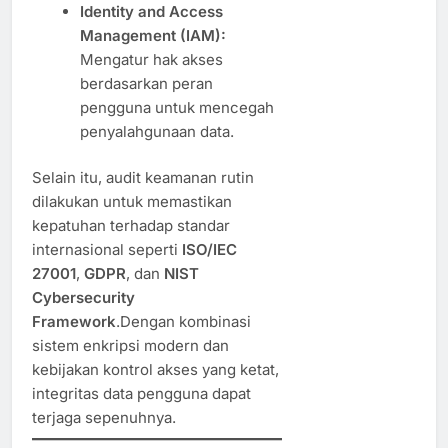
Identity and Access
Management (IAM):
Mengatur hak akses
berdasarkan peran
pengguna untuk mencegah
penyalahgunaan data.
Selain itu, audit keamanan rutin
dilakukan untuk memastikan
kepatuhan terhadap standar
internasional seperti
ISO/IEC
27001
,
GDPR
, dan
NIST
Cybersecurity
Framework
.Dengan kombinasi
sistem enkripsi modern dan
kebijakan kontrol akses yang ketat,
integritas data pengguna dapat
terjaga sepenuhnya.