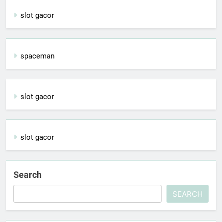
slot gacor
spaceman
slot gacor
slot gacor
Search
SEARCH