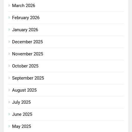
March 2026
February 2026
January 2026
December 2025
November 2025
October 2025
September 2025
August 2025
July 2025
June 2025
May 2025