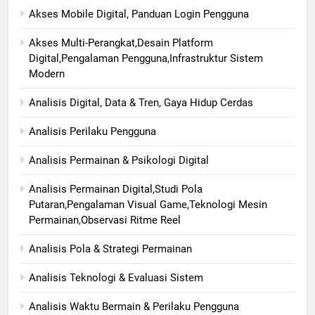
Akses Mobile Digital, Panduan Login Pengguna
Akses Multi-Perangkat,Desain Platform
Digital,Pengalaman Pengguna,Infrastruktur Sistem
Modern
Analisis Digital, Data & Tren, Gaya Hidup Cerdas
Analisis Perilaku Pengguna
Analisis Permainan & Psikologi Digital
Analisis Permainan Digital,Studi Pola
Putaran,Pengalaman Visual Game,Teknologi Mesin
Permainan,Observasi Ritme Reel
Analisis Pola & Strategi Permainan
Analisis Teknologi & Evaluasi Sistem
Analisis Waktu Bermain & Perilaku Pengguna