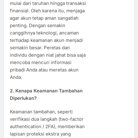
mulai dari taruhan hingga transaksi
finansial. Oleh karena itu, menjaga
agar akun tetap aman sangatlah
penting. Dengan semakin
canggihnya teknologi, ancaman
terhadap keamanan akun menjadi
semakin besar. Peretas dan
individu dengan niat jahat bisa saja
mencoba mencuri informasi
pribadi Anda atau meretas akun
Anda.
2.
Kenapa Keamanan Tambahan
Diperlukan?
Keamanan tambahan, seperti
verifikasi dua langkah (two-factor
authentication / 2FA), memberikan
lapisan proteksi ekstra yang