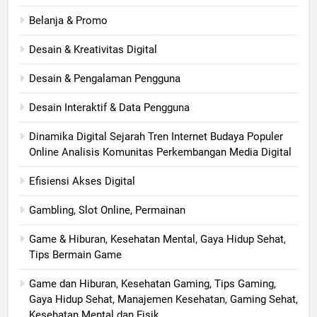
Belanja & Promo
Desain & Kreativitas Digital
Desain & Pengalaman Pengguna
Desain Interaktif & Data Pengguna
Dinamika Digital Sejarah Tren Internet Budaya Populer
Online Analisis Komunitas Perkembangan Media Digital
Efisiensi Akses Digital
Gambling, Slot Online, Permainan
Game & Hiburan, Kesehatan Mental, Gaya Hidup Sehat,
Tips Bermain Game
Game dan Hiburan, Kesehatan Gaming, Tips Gaming,
Gaya Hidup Sehat, Manajemen Kesehatan, Gaming Sehat,
Kesehatan Mental dan Fisik