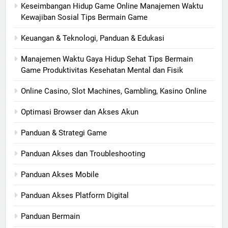
Keseimbangan Hidup Game Online Manajemen Waktu
Kewajiban Sosial Tips Bermain Game
Keuangan & Teknologi, Panduan & Edukasi
Manajemen Waktu Gaya Hidup Sehat Tips Bermain
Game Produktivitas Kesehatan Mental dan Fisik
Online Casino, Slot Machines, Gambling, Kasino Online
Optimasi Browser dan Akses Akun
Panduan & Strategi Game
Panduan Akses dan Troubleshooting
Panduan Akses Mobile
Panduan Akses Platform Digital
Panduan Bermain