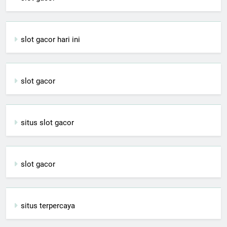
slot gacor hari ini
slot gacor
situs slot gacor
slot gacor
situs terpercaya