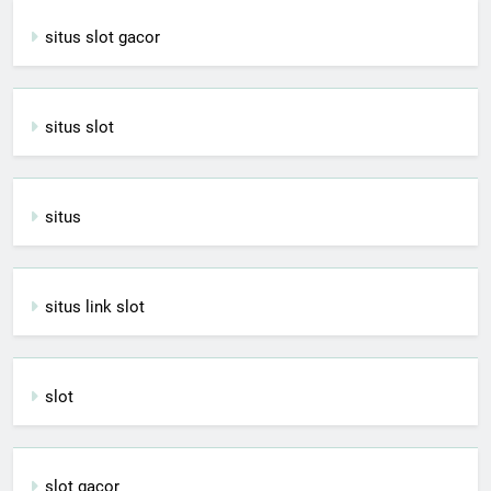
situs slot gacor
situs slot
situs
situs link slot
slot
slot gacor