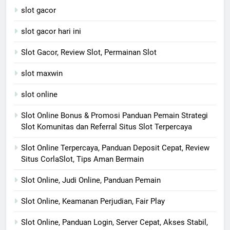
slot gacor
slot gacor hari ini
Slot Gacor, Review Slot, Permainan Slot
slot maxwin
slot online
Slot Online Bonus & Promosi Panduan Pemain Strategi
Slot Komunitas dan Referral Situs Slot Terpercaya
Slot Online Terpercaya, Panduan Deposit Cepat, Review
Situs CorlaSlot, Tips Aman Bermain
Slot Online, Judi Online, Panduan Pemain
Slot Online, Keamanan Perjudian, Fair Play
Slot Online, Panduan Login, Server Cepat, Akses Stabil,