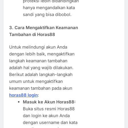
proteksi lebih dibandingkan
hanya mengandalkan kata
sandi yang bisa dibobol.
3.
Cara Mengaktifkan Keamanan
Tambahan di Horas88
Untuk melindungi akun Anda
dengan lebih baik, mengaktifkan
langkah keamanan tambahan
adalah hal yang wajib dilakukan.
Berikut adalah langkah-langkah
umum untuk mengaktifkan
keamanan tambahan pada akun
horas88 login
:
Masuk ke Akun Horas88:
Buka situs resmi Horas88
dan login ke akun Anda
dengan username dan kata