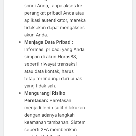
sandi Anda, tanpa akses ke
perangkat pribadi Anda atau
aplikasi autentikator, mereka
tidak akan dapat mengakses
akun Anda.
Menjaga Data Pribadi:
Informasi pribadi yang Anda
simpan di akun Horas88,
seperti riwayat transaksi
atau data kontak, harus
tetap terlindungi dari pihak
yang tidak sah.
Mengurangi Risiko
Peretasan:
Peretasan
menjadi lebih sulit dilakukan
dengan adanya langkah
keamanan tambahan. Sistem
seperti 2FA memberikan