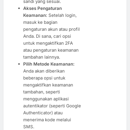
sandi yang sesuai.
Akses Pengaturan
Keamanan:
Setelah login,
masuk ke bagian
pengaturan akun atau profil
Anda. Di sana, cari opsi
untuk mengaktifkan 2FA
atau pengaturan keamanan
tambahan lainnya.
Pilih Metode Keamanan:
Anda akan diberikan
beberapa opsi untuk
mengaktifkan keamanan
tambahan, seperti
menggunakan aplikasi
autentikator (seperti Google
Authenticator) atau
menerima kode melalui
SMS.