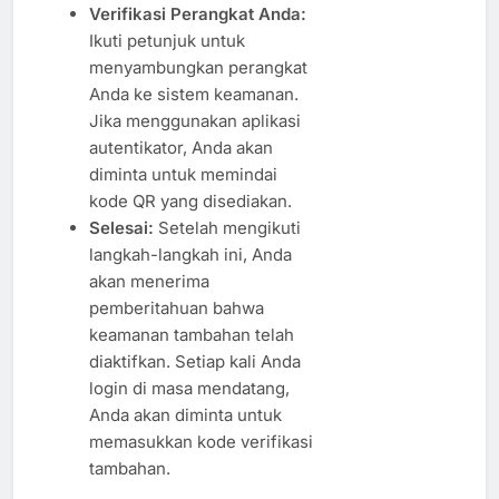
Verifikasi Perangkat Anda:
Ikuti petunjuk untuk
menyambungkan perangkat
Anda ke sistem keamanan.
Jika menggunakan aplikasi
autentikator, Anda akan
diminta untuk memindai
kode QR yang disediakan.
Selesai:
Setelah mengikuti
langkah-langkah ini, Anda
akan menerima
pemberitahuan bahwa
keamanan tambahan telah
diaktifkan. Setiap kali Anda
login di masa mendatang,
Anda akan diminta untuk
memasukkan kode verifikasi
tambahan.