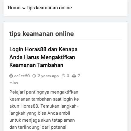
Home
tips keamanan online
tips keamanan online
Login Horas88 dan Kenapa
Anda Harus Mengaktifkan
Keamanan Tambahan
ce1cc50
2 years ago
0
7
mins
Pelajari pentingnya mengaktifkan
keamanan tambahan saat login ke
akun Horas88. Temukan langkah-
langkah yang bisa Anda ambil
untuk menjaga akun tetap aman
dan terlindungi dari potensi