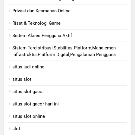
Privasi dan Keamanan Online
Riset & Teknologi Game
Sistem Akses Pengguna Aktif
Sistem Terdistribusi,Stabilitas Platform,Manajemen
Infrastruktur,Platform Digital,Pengalaman Pengguna
situs judi online
situs slot
situs slot gacor
situs slot gacor hari ini
situs slot online
slot