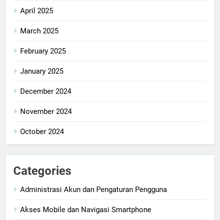
April 2025
March 2025
February 2025
January 2025
December 2024
November 2024
October 2024
Categories
Administrasi Akun dan Pengaturan Pengguna
Akses Mobile dan Navigasi Smartphone