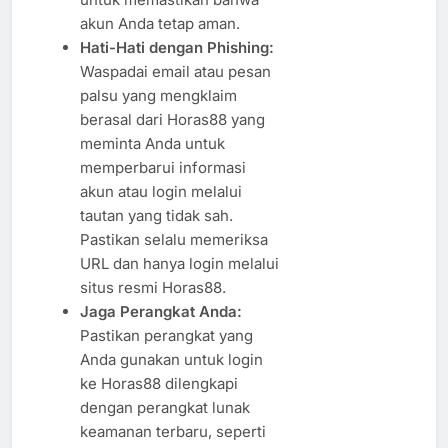
akun Anda tetap aman.
Hati-Hati dengan Phishing:
Waspadai email atau pesan
palsu yang mengklaim
berasal dari Horas88 yang
meminta Anda untuk
memperbarui informasi
akun atau login melalui
tautan yang tidak sah.
Pastikan selalu memeriksa
URL dan hanya login melalui
situs resmi Horas88.
Jaga Perangkat Anda:
Pastikan perangkat yang
Anda gunakan untuk login
ke Horas88 dilengkapi
dengan perangkat lunak
keamanan terbaru, seperti