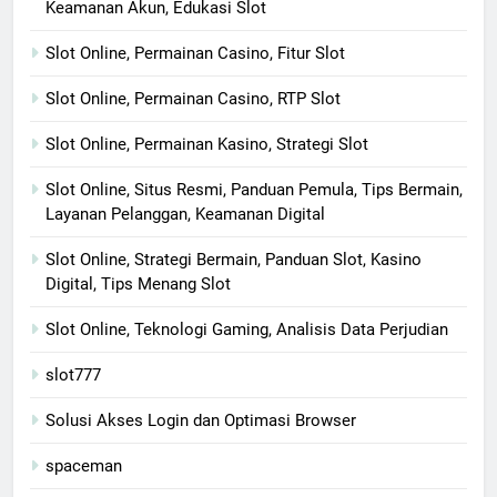
Keamanan Akun, Edukasi Slot
Slot Online, Permainan Casino, Fitur Slot
Slot Online, Permainan Casino, RTP Slot
Slot Online, Permainan Kasino, Strategi Slot
Slot Online, Situs Resmi, Panduan Pemula, Tips Bermain,
Layanan Pelanggan, Keamanan Digital
Slot Online, Strategi Bermain, Panduan Slot, Kasino
Digital, Tips Menang Slot
Slot Online, Teknologi Gaming, Analisis Data Perjudian
slot777
Solusi Akses Login dan Optimasi Browser
spaceman