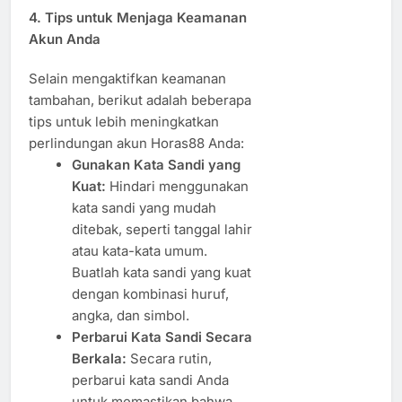
4.
Tips untuk Menjaga Keamanan
Akun Anda
Selain mengaktifkan keamanan
tambahan, berikut adalah beberapa
tips untuk lebih meningkatkan
perlindungan akun Horas88 Anda:
Gunakan Kata Sandi yang
Kuat:
Hindari menggunakan
kata sandi yang mudah
ditebak, seperti tanggal lahir
atau kata-kata umum.
Buatlah kata sandi yang kuat
dengan kombinasi huruf,
angka, dan simbol.
Perbarui Kata Sandi Secara
Berkala:
Secara rutin,
perbarui kata sandi Anda
untuk memastikan bahwa