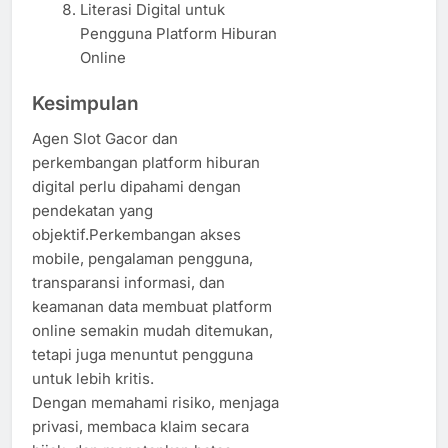
Literasi Digital untuk
Pengguna Platform Hiburan
Online
Kesimpulan
Agen Slot Gacor dan
perkembangan platform hiburan
digital perlu dipahami dengan
pendekatan yang
objektif.Perkembangan akses
mobile, pengalaman pengguna,
transparansi informasi, dan
keamanan data membuat platform
online semakin mudah ditemukan,
tetapi juga menuntut pengguna
untuk lebih kritis.
Dengan memahami risiko, menjaga
privasi, membaca klaim secara