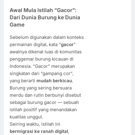
Awal Mula Istilah “Gacor”:
Dari Dunia Burung ke Dunia
Game
Sebelum digunakan dalam konteks
permainan digital, kata “
gacor
”
awalnya dikenal luas di komunitas
penggemar burung kicauan di
Indonesia. “Gacor” merupakan
singkatan dari “gampang cor”,
yang berarti
mudah berkicau
.
Burung yang sering bersuara
merdu dan rutin berbunyi disebut
sebagai burung gacor — sebuah
istilah positif yang menandakan
kualitas unggul.
Seiring waktu, istilah ini
bermigrasi ke ranah digital
,