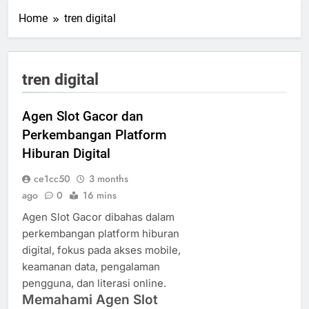
Home
tren digital
tren digital
Agen Slot Gacor dan
Perkembangan Platform
Hiburan Digital
ce1cc50
3 months
ago
0
16 mins
Agen Slot Gacor dibahas dalam
perkembangan platform hiburan
digital, fokus pada akses mobile,
keamanan data, pengalaman
pengguna, dan literasi online.
Memahami Agen Slot