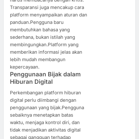
Transparansi juga mencakup cara
platform menyampaikan aturan dan
panduan.Pengguna baru
membutuhkan bahasa yang
sederhana, bukan istilah yang
membingungkan.Platform yang
memberikan informasi jelas akan
lebih mudah membangun
kepercayaan.
Penggunaan Bijak dalam
Hiburan Digital
Perkembangan platform hiburan
digital perlu diimbangi dengan
penggunaan yang bijak.Pengguna
sebaiknya menetapkan batas
waktu, menjaga kontrol diri, dan
tidak menjadikan aktivitas digital
sebagai gangguan terhadap