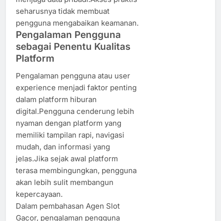
seharusnya tidak membuat
pengguna mengabaikan keamanan.
Pengalaman Pengguna
sebagai Penentu Kualitas
Platform
Pengalaman pengguna atau user
experience menjadi faktor penting
dalam platform hiburan
digital.Pengguna cenderung lebih
nyaman dengan platform yang
memiliki tampilan rapi, navigasi
mudah, dan informasi yang
jelas.Jika sejak awal platform
terasa membingungkan, pengguna
akan lebih sulit membangun
kepercayaan.
Dalam pembahasan Agen Slot
Gacor, pengalaman pengguna