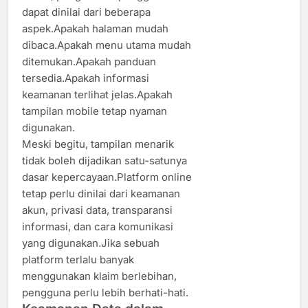
dapat dinilai dari beberapa
aspek.Apakah halaman mudah
dibaca.Apakah menu utama mudah
ditemukan.Apakah panduan
tersedia.Apakah informasi
keamanan terlihat jelas.Apakah
tampilan mobile tetap nyaman
digunakan.
Meski begitu, tampilan menarik
tidak boleh dijadikan satu-satunya
dasar kepercayaan.Platform online
tetap perlu dinilai dari keamanan
akun, privasi data, transparansi
informasi, dan cara komunikasi
yang digunakan.Jika sebuah
platform terlalu banyak
menggunakan klaim berlebihan,
pengguna perlu lebih berhati-hati.