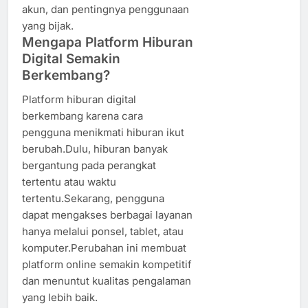
akun, dan pentingnya penggunaan
yang bijak.
Mengapa Platform Hiburan
Digital Semakin
Berkembang?
Platform hiburan digital
berkembang karena cara
pengguna menikmati hiburan ikut
berubah.Dulu, hiburan banyak
bergantung pada perangkat
tertentu atau waktu
tertentu.Sekarang, pengguna
dapat mengakses berbagai layanan
hanya melalui ponsel, tablet, atau
komputer.Perubahan ini membuat
platform online semakin kompetitif
dan menuntut kualitas pengalaman
yang lebih baik.