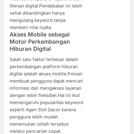
literasi digital.Pendekatan ini lebih
sehat dibandingkan hanya
mengulang keyword tanpa
memberi nilai nyata.
Akses Mobile sebagai
Motor Perkembangan
Hiburan Digital
Salah satu faktor terbesar dalam
perkembangan platform hiburan
digital adalah akses mobile.Ponsel
membuat pengguna dapat mencari
informasi dan mengakses layanan
dengan lebih fleksibel.Hal ini ikut
memengaruhi popularitas keyword
seperti Agen Slot Gacor karena
pengguna lebih mudah
menemukan istilah tersebut
melalui pencarian cepat.