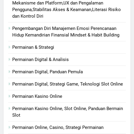
Mekanisme dan Platform,UX dan Pengalaman
Pengguna,Stabilitas Akses & Keamanan,Literasi Risiko
dan Kontrol Diri
Pengembangan Diri Manajemen Emosi Perencanaan
Hidup Kemandirian Finansial Mindset & Habit Building
Permainan & Strategi
Permainan Digital & Analisis
Permainan Digital, Panduan Pemula
Permainan Digital, Strategi Game, Teknologi Slot Online
Permainan Kasino Online
Permainan Kasino Online, Slot Online, Panduan Bermain
Slot
Permainan Online, Casino, Strategi Permainan