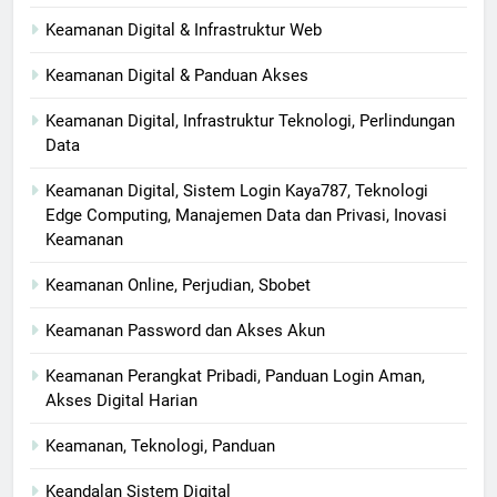
Keamanan Digital & Infrastruktur Web
Keamanan Digital & Panduan Akses
Keamanan Digital, Infrastruktur Teknologi, Perlindungan
Data
Keamanan Digital, Sistem Login Kaya787, Teknologi
Edge Computing, Manajemen Data dan Privasi, Inovasi
Keamanan
Keamanan Online, Perjudian, Sbobet
Keamanan Password dan Akses Akun
Keamanan Perangkat Pribadi, Panduan Login Aman,
Akses Digital Harian
Keamanan, Teknologi, Panduan
Keandalan Sistem Digital