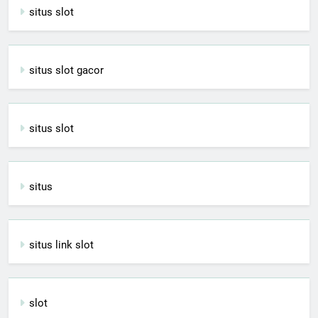
situs slot
situs slot gacor
situs slot
situs
situs link slot
slot