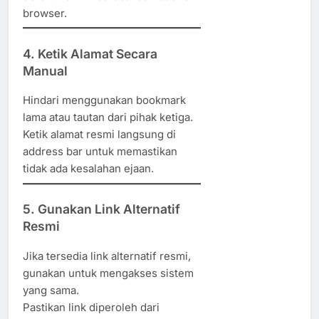
browser.
4. Ketik Alamat Secara
Manual
Hindari menggunakan bookmark
lama atau tautan dari pihak ketiga.
Ketik alamat resmi langsung di
address bar untuk memastikan
tidak ada kesalahan ejaan.
5. Gunakan Link Alternatif
Resmi
Jika tersedia link alternatif resmi,
gunakan untuk mengakses sistem
yang sama.
Pastikan link diperoleh dari