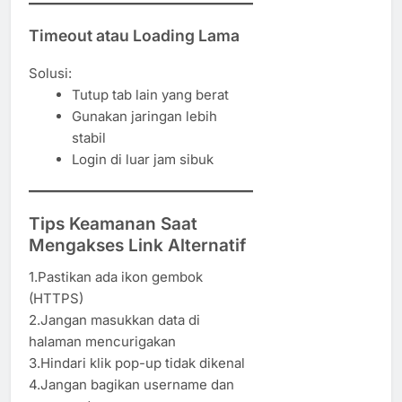
Timeout atau Loading Lama
Solusi:
Tutup tab lain yang berat
Gunakan jaringan lebih
stabil
Login di luar jam sibuk
Tips Keamanan Saat
Mengakses Link Alternatif
1.Pastikan ada ikon gembok
(HTTPS)
2.Jangan masukkan data di
halaman mencurigakan
3.Hindari klik pop-up tidak dikenal
4.Jangan bagikan username dan