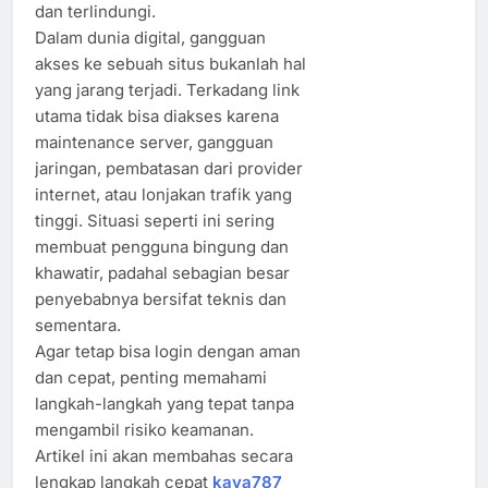
dan terlindungi.
Dalam dunia digital, gangguan
akses ke sebuah situs bukanlah hal
yang jarang terjadi. Terkadang link
utama tidak bisa diakses karena
maintenance server, gangguan
jaringan, pembatasan dari provider
internet, atau lonjakan trafik yang
tinggi. Situasi seperti ini sering
membuat pengguna bingung dan
khawatir, padahal sebagian besar
penyebabnya bersifat teknis dan
sementara.
Agar tetap bisa login dengan aman
dan cepat, penting memahami
langkah-langkah yang tepat tanpa
mengambil risiko keamanan.
Artikel ini akan membahas secara
lengkap langkah cepat
kaya787