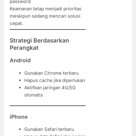
password
Keamanan tetap menjadi prioritas
meskipun sedang mencari solusi
cepat.
Strategi Berdasarkan
Perangkat
Android
Gunakan Chrome terbaru
Hapus cache jika diperlukan
Aktifkan jaringan 4G/5G
otomatis
iPhone
Gunakan Safari terbaru