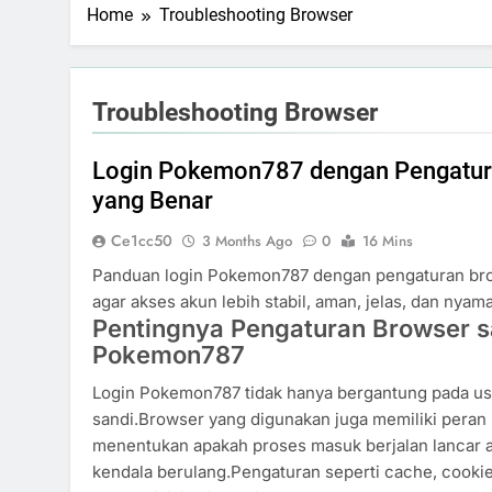
Home
Troubleshooting Browser
Troubleshooting Browser
Login Pokemon787 dengan Pengatur
yang Benar
Ce1cc50
3 Months Ago
0
16 Mins
Panduan login Pokemon787 dengan pengaturan br
agar akses akun lebih stabil, aman, jelas, dan nyam
Pentingnya Pengaturan Browser s
Pokemon787
Login Pokemon787 tidak hanya bergantung pada u
sandi.Browser yang digunakan juga memiliki peran
menentukan apakah proses masuk berjalan lancar a
kendala berulang.Pengaturan seperti cache, cookie