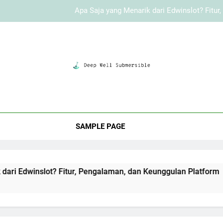
Apa Saja yang Menarik dari Edwinslot? Fitur
Panduan EDWINSLOT Login Saat A
Login Edwinslot Resmi untuk Penggu
Panduan Praktis 
p Well Submersible
Apa Saja yang Menarik dari Edwinslot? Fitur
Layanan Pengeboran Sumur Berkualitas Dari Deep Well Submers
Panduan EDWINSLOT Login Saat A
SAMPLE PAGE
Login Edwinslot Resmi untuk Penggu
lot? Fitur, Pengalaman, dan Keunggulan Platform
Pandu
1 Month