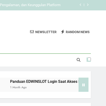
, Pengalaman, dan Keunggulan Platform
kses Mengalami Gangguan Sementara
na yang Mengutamakan Keamanan Akun
NEWSLETTER
RANDOM NEWS
Mengelola Akun melalui TIARA4D Login
, Pengalaman, dan Keunggulan Platform
ible.
kses Mengalami Gangguan Sementara
na yang Mengutamakan Keamanan Akun
an EDWINSLOT Login Saat Akses Mengalami Gangguan Seme
 Ago