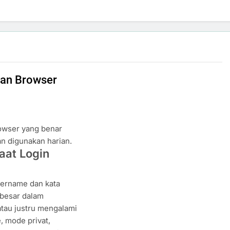
an Browser
owser yang benar
an digunakan harian.
aat Login
sername dan kata
 besar dalam
tau justru mengalami
, mode privat,