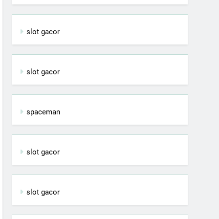
slot gacor
slot gacor
spaceman
slot gacor
slot gacor