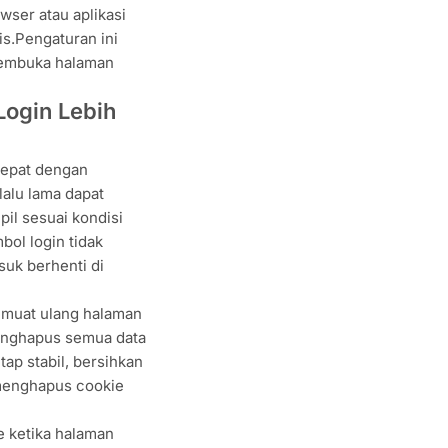
wser atau aplikasi
s.Pengaturan ini
membuka halaman
ogin Lebih
epat dengan
alu lama dapat
il sesuai kondisi
bol login tidak
suk berhenti di
muat ulang halaman
enghapus semua data
tap stabil, bersihkan
 menghapus cookie
 ketika halaman