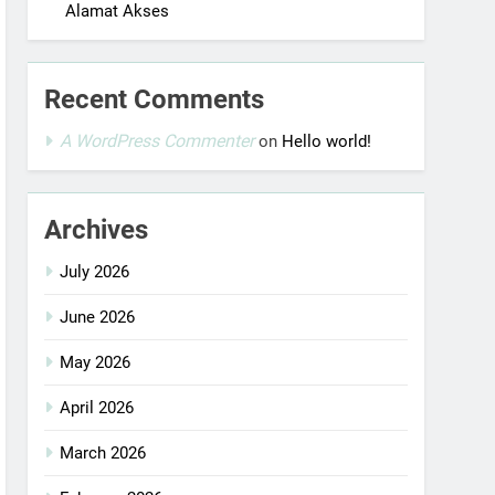
Alamat Akses
Recent Comments
A WordPress Commenter
on
Hello world!
Archives
July 2026
June 2026
May 2026
April 2026
March 2026