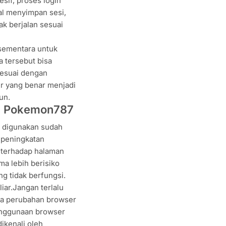
esif, proses login
l menyimpan sesi,
ak berjalan sesuai
sementara untuk
 tersebut bisa
 sesuai dengan
r yang benar menjadi
un.
in Pokemon787
g digunakan sudah
i peningkatan
 terhadap halaman
a lebih berisiko
g tidak berfungsi.
iar.Jangan terlalu
ena perubahan browser
enggunaan browser
ikenali oleh