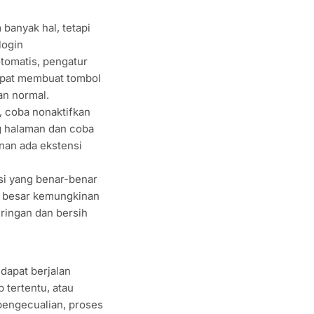
banyak hal, tetapi
login
tomatis, pengatur
apat membuat tombol
lan normal.
, coba nonaktifkan
ng halaman dan coba
nan ada ekstensi
i yang benar-benar
n besar kemungkinan
 ringan dan bersih
dapat berjalan
 tertentu, atau
 pengecualian, proses