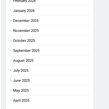
February 2026
January 2026
December 2025
November 2025
October 2025
September 2025
August 2025
July 2025
June 2025
May 2025
April 2025