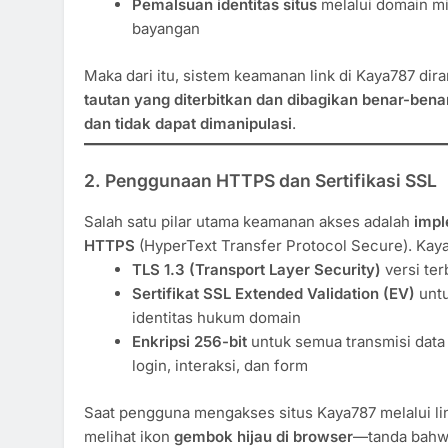
Pemalsuan identitas situs
melalui domain mi
bayangan
Maka dari itu, sistem keamanan link di Kaya787 di
tautan yang diterbitkan dan dibagikan benar-benar 
dan tidak dapat dimanipulasi
.
2. Penggunaan HTTPS dan Sertifikasi SSL
Salah satu pilar utama keamanan akses adalah
impl
HTTPS
(HyperText Transfer Protocol Secure). Ka
TLS 1.3 (Transport Layer Security)
versi ter
Sertifikat SSL Extended Validation (EV)
unt
identitas hukum domain
Enkripsi 256-bit
untuk semua transmisi data
login, interaksi, dan form
Saat pengguna mengakses situs Kaya787 melalui li
melihat ikon
gembok hijau di browser
—tanda bahwa