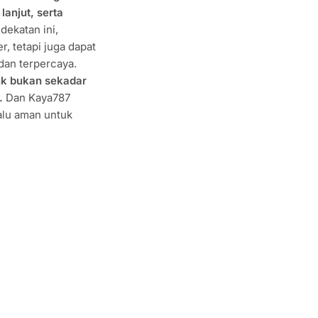
lanjut, serta
ekatan ini,
, tetapi juga dapat
dan terpercaya.
nk bukan sekadar
.
Dan Kaya787
alu aman untuk