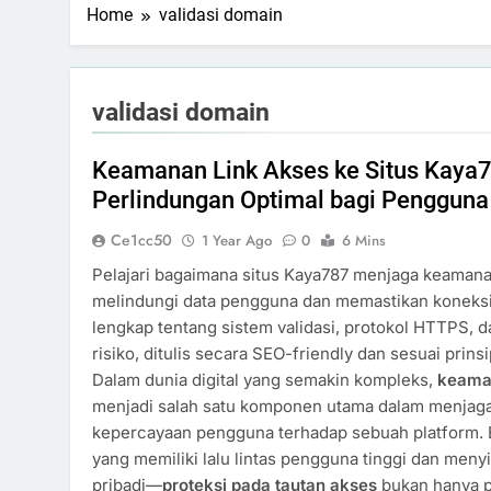
Home
validasi domain
validasi domain
Keamanan Link Akses ke Situs Kaya
Perlindungan Optimal bagi Pengguna 
Ce1cc50
1 Year Ago
0
6 Mins
Pelajari bagaimana situs Kaya787 menjaga keamana
melindungi data pengguna dan memastikan koneksi 
lengkap tentang sistem validasi, protokol HTTPS, da
risiko, ditulis secara SEO-friendly dan sesuai prins
Dalam dunia digital yang semakin kompleks,
keaman
menjadi salah satu komponen utama dalam menjaga 
kepercayaan pengguna terhadap sebuah platform. 
yang memiliki lalu lintas pengguna tinggi dan men
pribadi—
proteksi pada tautan akses
bukan hanya pe