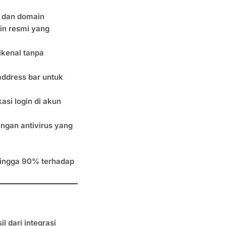
/ dan domain
in resmi yang
dikenal tanpa
address bar untuk
asi login di akun
ngan antivirus yang
hingga 90% terhadap
 dari integrasi