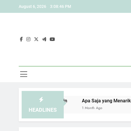
Skip
August 6, 2026
3:08:47 PM
to
content
Dee
Dapatkan 
alui TIARA4D Login
Apa Saja yang Menarik dari Edwinsl
1 Month Ago
HEADLINES