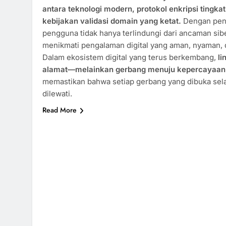
antara teknologi modern, protokol enkripsi tingkat 
kebijakan validasi domain yang ketat.
Dengan pend
pengguna tidak hanya terlindungi dari ancaman siber
menikmati pengalaman digital yang aman, nyaman, 
Dalam ekosistem digital yang terus berkembang,
li
alamat—melainkan gerbang menuju kepercayaan
memastikan bahwa setiap gerbang yang dibuka sel
dilewati.
Read More