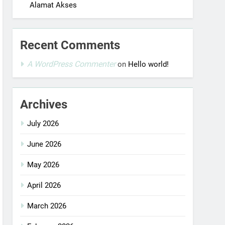
Alamat Akses
Recent Comments
A WordPress Commenter
on
Hello world!
Archives
July 2026
June 2026
May 2026
April 2026
March 2026