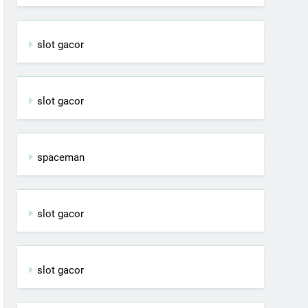
slot gacor
slot gacor
spaceman
slot gacor
slot gacor