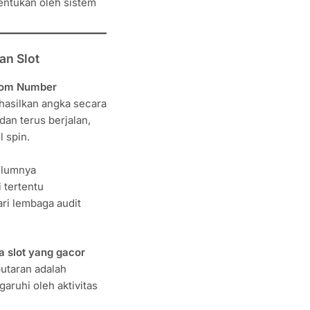
tentukan oleh sistem
an Slot
om Number
hasilkan angka secara
an terus berjalan,
 spin.
elumnya
 tertentu
ari lembaga audit
a slot yang gacor
putaran adalah
garuhi oleh aktivitas