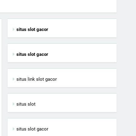
situs slot gacor
situs slot gacor
situs link slot gacor
situs slot
situs slot gacor