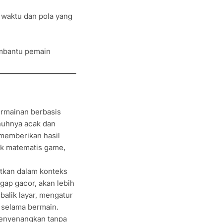
waktu dan pola yang
embantu pemain
rmainan berbasis
nuhnya acak dan
 memberikan hasil
tik matematis game,
atkan dalam konteks
gap gacor, akan lebih
balik layar, mengatur
 selama bermain.
menyenangkan tanpa