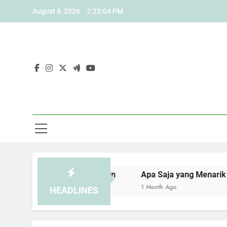
Skip
August 8, 2026
7:22:05 PM
to
content
Dee
Dapatkan 
alui TIARA4D Login
Apa Saja yang Menarik dari Edwins
1 Month Ago
HEADLINES