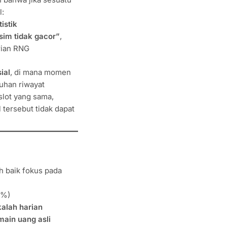
l:
istik
sim tidak gacor”
,
rian RNG
ial
, di mana momen
uhan riwayat
slot yang sama,
 tersebut tidak dapat
ih baik fokus pada
6%)
alah harian
main uang asli