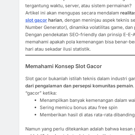
tergantung waktu, server, atau sistem permainan?
Artikel ini akan mengupas secara mendalam
realit
slot gacor
harian
, dengan meninjau aspek teknis 
Number Generator), dinamika volatilitas game, dan
Dengan pendekatan SEO-friendly dan prinsip E-E-A-
memahami apakah pola kemenangan bisa benar-ben
hari atau sekadar ilusi statistik.
Memahami Konsep Slot Gacor
Slot gacor bukanlah istilah teknis dalam industri 
dari pengalaman dan persepsi komunitas pemain
“gacor” ketika:
Menampilkan banyak kemenangan dalam wak
Sering memicu bonus atau free spin
Memberikan hasil di atas rata-rata dibandin
Namun yang perlu ditekankan adalah bahwa kesan