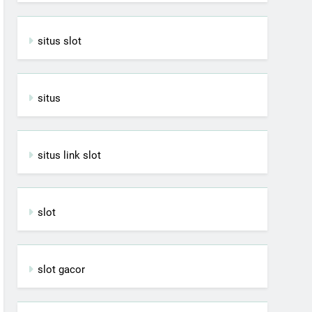
situs slot
situs
situs link slot
slot
slot gacor