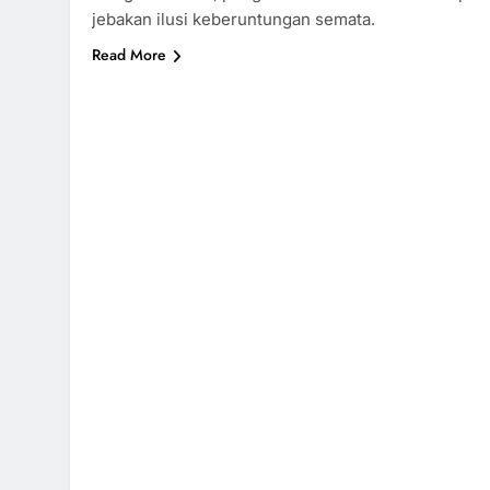
jebakan ilusi keberuntungan semata.
Read More