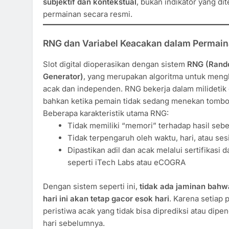
subjektif dan kontekstual
, bukan indikator yang di
permainan secara resmi.
RNG dan Variabel Keacakan dalam Permain
Slot digital dioperasikan dengan sistem
RNG (Rand
Generator)
, yang merupakan algoritma untuk meng
acak dan independen. RNG bekerja dalam milidetik d
bahkan ketika pemain tidak sedang menekan tombol
Beberapa karakteristik utama RNG:
Tidak memiliki “memori” terhadap hasil seb
Tidak terpengaruh oleh waktu, hari, atau sesi
Dipastikan adil dan acak melalui sertifikasi d
seperti iTech Labs atau eCOGRA
Dengan sistem seperti ini,
tidak ada jaminan bahw
hari ini akan tetap gacor esok hari
. Karena setiap 
peristiwa acak yang tidak bisa diprediksi atau dipen
hari sebelumnya.