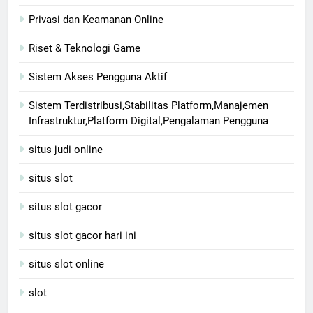
Privasi dan Keamanan Online
Riset & Teknologi Game
Sistem Akses Pengguna Aktif
Sistem Terdistribusi,Stabilitas Platform,Manajemen
Infrastruktur,Platform Digital,Pengalaman Pengguna
situs judi online
situs slot
situs slot gacor
situs slot gacor hari ini
situs slot online
slot