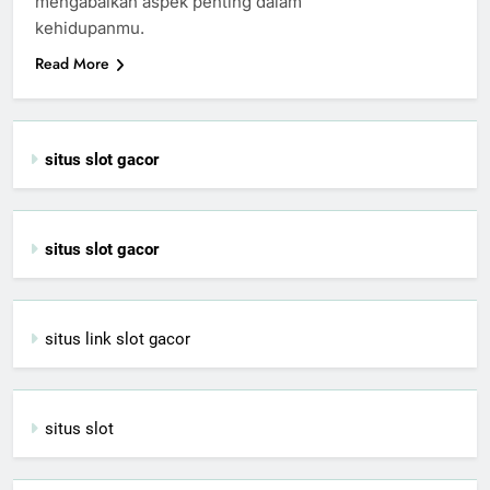
mengabaikan aspek penting dalam
kehidupanmu.
Read More
situs slot gacor
situs slot gacor
situs link slot gacor
situs slot