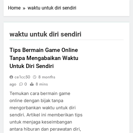
Home
waktu untuk diri sendiri
waktu untuk diri sendiri
Tips Bermain Game Online
Tanpa Mengabaikan Waktu
Untuk Diri Sendiri
ce1cc50
8 months
ago
0
8 mins
Temukan cara bermain game
online dengan bijak tanpa
mengorbankan waktu untuk diri
sendiri. Artikel ini memberikan tips
untuk menjaga keseimbangan
antara hiburan dan perawatan diri,