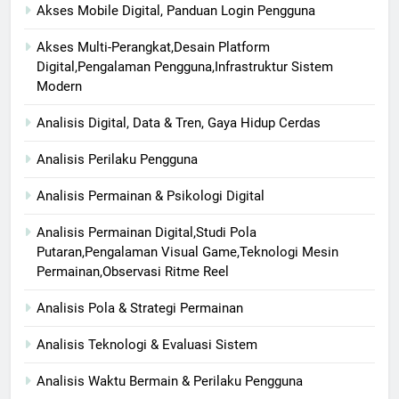
Akses Mobile Digital, Panduan Login Pengguna
Akses Multi-Perangkat,Desain Platform
Digital,Pengalaman Pengguna,Infrastruktur Sistem
Modern
Analisis Digital, Data & Tren, Gaya Hidup Cerdas
Analisis Perilaku Pengguna
Analisis Permainan & Psikologi Digital
Analisis Permainan Digital,Studi Pola
Putaran,Pengalaman Visual Game,Teknologi Mesin
Permainan,Observasi Ritme Reel
Analisis Pola & Strategi Permainan
Analisis Teknologi & Evaluasi Sistem
Analisis Waktu Bermain & Perilaku Pengguna