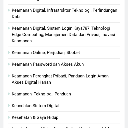
Keamanan Digital, Infrastruktur Teknologi, Perlindungan
Data
Keamanan Digital, Sistem Login Kaya787, Teknologi
Edge Computing, Manajemen Data dan Privasi, Inovasi
Keamanan
Keamanan Online, Perjudian, Sbobet
Keamanan Password dan Akses Akun
Keamanan Perangkat Pribadi, Panduan Login Aman,
Akses Digital Harian
Keamanan, Teknologi, Panduan
Keandalan Sistem Digital
Kesehatan & Gaya Hidup