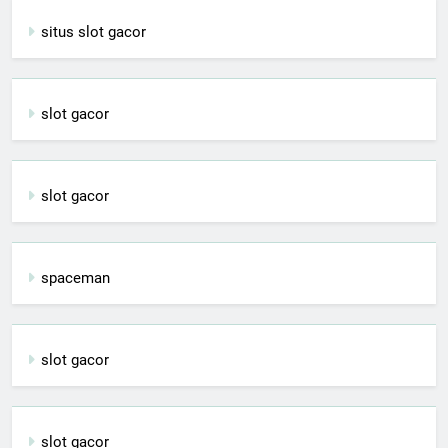
situs slot gacor
slot gacor
slot gacor
spaceman
slot gacor
slot gacor