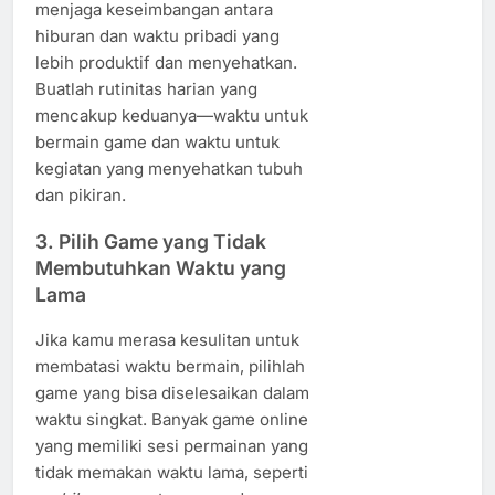
menjaga keseimbangan antara
hiburan dan waktu pribadi yang
lebih produktif dan menyehatkan.
Buatlah rutinitas harian yang
mencakup keduanya—waktu untuk
bermain game dan waktu untuk
kegiatan yang menyehatkan tubuh
dan pikiran.
3.
Pilih Game yang Tidak
Membutuhkan Waktu yang
Lama
Jika kamu merasa kesulitan untuk
membatasi waktu bermain, pilihlah
game yang bisa diselesaikan dalam
waktu singkat. Banyak game online
yang memiliki sesi permainan yang
tidak memakan waktu lama, seperti