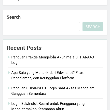
Search
SEARCH
Recent Posts
Panduan Praktis Mengelola Akun melalui TIARA4D
Login
Apa Saja yang Menarik dari Edwinslot? Fitur,
Pengalaman, dan Keunggulan Platform
Panduan EDWINSLOT Login Saat Akses Mengalami
Gangguan Sementara
Login Edwinslot Resmi untuk Pengguna yang
Mengutamakan Keamanan Akun