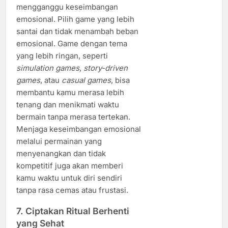
mengganggu keseimbangan
emosional. Pilih game yang lebih
santai dan tidak menambah beban
emosional. Game dengan tema
yang lebih ringan, seperti
simulation games
,
story-driven
games
, atau
casual games
, bisa
membantu kamu merasa lebih
tenang dan menikmati waktu
bermain tanpa merasa tertekan.
Menjaga keseimbangan emosional
melalui permainan yang
menyenangkan dan tidak
kompetitif juga akan memberi
kamu waktu untuk diri sendiri
tanpa rasa cemas atau frustasi.
7.
Ciptakan Ritual Berhenti
yang Sehat