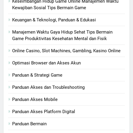
Keseimbangan Hidup Game Online Manajemen Waktu
Kewajiban Sosial Tips Bermain Game
Keuangan & Teknologi, Panduan & Edukasi
Manajemen Waktu Gaya Hidup Sehat Tips Bermain
Game Produktivitas Kesehatan Mental dan Fisik
Online Casino, Slot Machines, Gambling, Kasino Online
Optimasi Browser dan Akses Akun
Panduan & Strategi Game
Panduan Akses dan Troubleshooting
Panduan Akses Mobile
Panduan Akses Platform Digital
Panduan Bermain