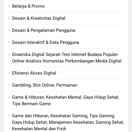
Belanja & Promo
Desain & Kreativitas Digital
Desain & Pengalaman Pengguna
Desain Interaktif & Data Pengguna
Dinamika Digital Sejarah Tren Internet Budaya Populer
Online Analisis Komunitas Perkembangan Media Digital
Efisiensi Akses Digital
Gambling, Slot Online, Permainan
Game & Hiburan, Kesehatan Mental, Gaya Hidup Sehat,
Tips Bermain Game
Game dan Hiburan, Kesehatan Gaming, Tips Gaming,
Gaya Hidup Sehat, Manajemen Kesehatan, Gaming Sehat,
Kesehatan Mental dan Fisik