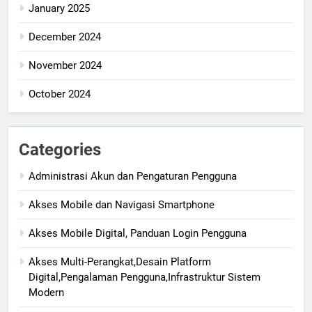
January 2025
December 2024
November 2024
October 2024
Categories
Administrasi Akun dan Pengaturan Pengguna
Akses Mobile dan Navigasi Smartphone
Akses Mobile Digital, Panduan Login Pengguna
Akses Multi-Perangkat,Desain Platform
Digital,Pengalaman Pengguna,Infrastruktur Sistem
Modern