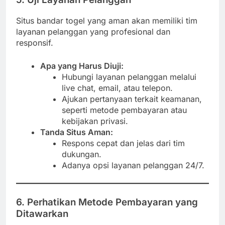
Situs bandar togel yang aman akan memiliki tim
layanan pelanggan yang profesional dan
responsif.
Apa yang Harus Diuji:
Hubungi layanan pelanggan melalui
live chat, email, atau telepon.
Ajukan pertanyaan terkait keamanan,
seperti metode pembayaran atau
kebijakan privasi.
Tanda Situs Aman:
Respons cepat dan jelas dari tim
dukungan.
Adanya opsi layanan pelanggan 24/7.
6. Perhatikan Metode Pembayaran yang
Ditawarkan