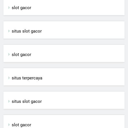
slot gacor
situs slot gacor
slot gacor
situs terpercaya
situs slot gacor
slot gacor