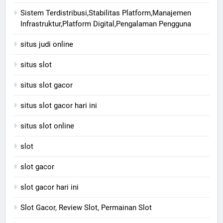
Sistem Terdistribusi,Stabilitas Platform,Manajemen
Infrastruktur,Platform Digital,Pengalaman Pengguna
situs judi online
situs slot
situs slot gacor
situs slot gacor hari ini
situs slot online
slot
slot gacor
slot gacor hari ini
Slot Gacor, Review Slot, Permainan Slot