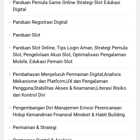
Panduan Pemula Game Online Strategi Slot Edukasi
Digital
Panduan Registrasi Digital
Panduan Slot
Panduan Slot Online, Tips Login Aman, Strategi Pemula
Slot, Pengelolaan Akun Slot, Optimalisasi Pengalaman
Mobile, Edukasi Pemain Slot
Pembahasan Menyeluruh Permainan Digital,Analisis
Mekanisme dan Platform,UX dan Pengalaman
Pengguna,Stabilitas Akses & Keamanan,Literasi Risiko
dan Kontrol Diri
Pengembangan Diri Manajemen Emosi Perencanaan
Hidup Kemandirian Finansial Mindset & Habit Building
Permainan & Strategi