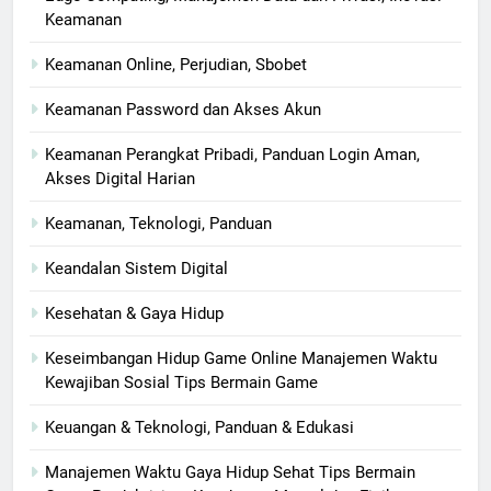
Keamanan
Keamanan Online, Perjudian, Sbobet
Keamanan Password dan Akses Akun
Keamanan Perangkat Pribadi, Panduan Login Aman,
Akses Digital Harian
Keamanan, Teknologi, Panduan
Keandalan Sistem Digital
Kesehatan & Gaya Hidup
Keseimbangan Hidup Game Online Manajemen Waktu
Kewajiban Sosial Tips Bermain Game
Keuangan & Teknologi, Panduan & Edukasi
Manajemen Waktu Gaya Hidup Sehat Tips Bermain