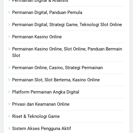
Permainan Digital & Analisis
Permainan Digital, Panduan Pemula
Permainan Digital, Strategi Game, Teknologi Slot Online
Permainan Kasino Online
Permainan Kasino Online, Slot Online, Panduan Bermain
Slot
Permainan Online, Casino, Strategi Permainan
Permainan Slot, Slot Bertema, Kasino Online
Platform Permainan Angka Digital
Privasi dan Keamanan Online
Riset & Teknologi Game
Sistem Akses Pengguna Aktif