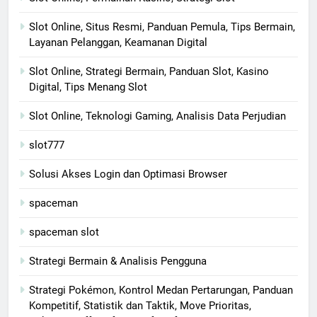
Slot Online, Situs Resmi, Panduan Pemula, Tips Bermain,
Layanan Pelanggan, Keamanan Digital
Slot Online, Strategi Bermain, Panduan Slot, Kasino
Digital, Tips Menang Slot
Slot Online, Teknologi Gaming, Analisis Data Perjudian
slot777
Solusi Akses Login dan Optimasi Browser
spaceman
spaceman slot
Strategi Bermain & Analisis Pengguna
Strategi Pokémon, Kontrol Medan Pertarungan, Panduan
Kompetitif, Statistik dan Taktik, Move Prioritas,