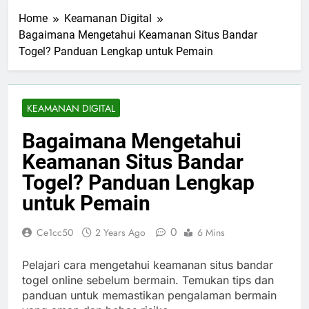
Home
Keamanan Digital
Bagaimana Mengetahui Keamanan Situs Bandar
Togel? Panduan Lengkap untuk Pemain
KEAMANAN DIGITAL
Bagaimana Mengetahui
Keamanan Situs Bandar
Togel? Panduan Lengkap
untuk Pemain
0
Ce1cc50
2 Years Ago
6 Mins
Pelajari cara mengetahui keamanan situs bandar
togel online sebelum bermain. Temukan tips dan
panduan untuk memastikan pengalaman bermain