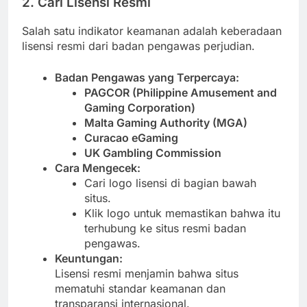
2. Cari Lisensi Resmi
Salah satu indikator keamanan adalah keberadaan
lisensi resmi dari badan pengawas perjudian.
Badan Pengawas yang Terpercaya:
PAGCOR (Philippine Amusement and
Gaming Corporation)
Malta Gaming Authority (MGA)
Curacao eGaming
UK Gambling Commission
Cara Mengecek:
Cari logo lisensi di bagian bawah
situs.
Klik logo untuk memastikan bahwa itu
terhubung ke situs resmi badan
pengawas.
Keuntungan:
Lisensi resmi menjamin bahwa situs
mematuhi standar keamanan dan
transparansi internasional.