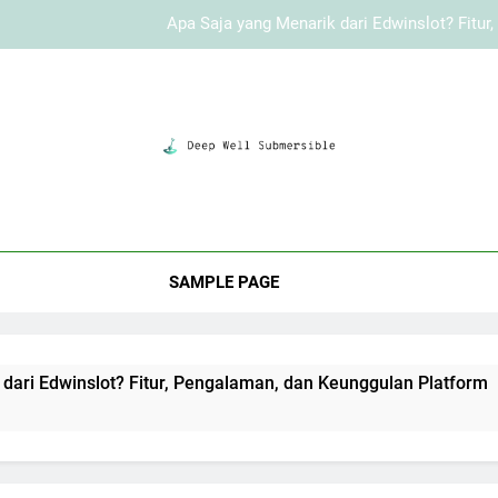
Apa Saja yang Menarik dari Edwinslot? Fitur
Panduan EDWINSLOT Login Saat A
Login Edwinslot Resmi untuk Penggu
Panduan Praktis 
p Well Submersible
Apa Saja yang Menarik dari Edwinslot? Fitur
Layanan Pengeboran Sumur Berkualitas Dari Deep Well Submers
Panduan EDWINSLOT Login Saat A
SAMPLE PAGE
Login Edwinslot Resmi untuk Penggu
lot? Fitur, Pengalaman, dan Keunggulan Platform
Pandu
1 Month