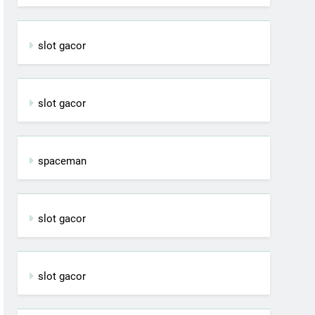
slot gacor
slot gacor
spaceman
slot gacor
slot gacor