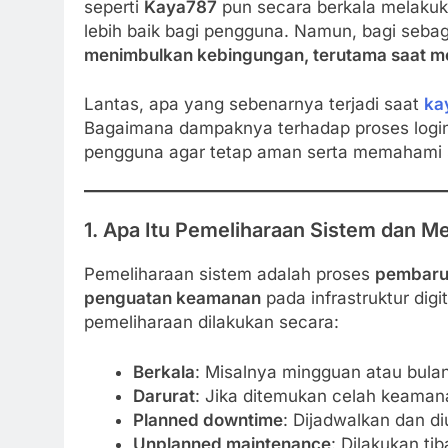
seperti
Kaya787
pun secara berkala melaku
lebih baik bagi pengguna. Namun, bagi seba
menimbulkan kebingungan, terutama saat m
Lantas, apa yang sebenarnya terjadi saat
ka
Bagaimana dampaknya terhadap proses login,
pengguna agar tetap aman serta memahami 
1. Apa Itu Pemeliharaan Sistem dan M
Pemeliharaan sistem adalah proses
pembarua
penguatan keamanan
pada infrastruktur digi
pemeliharaan dilakukan secara:
Berkala
: Misalnya mingguan atau bula
Darurat
: Jika ditemukan celah keamanan
Planned downtime
: Dijadwalkan dan 
Unplanned maintenance
: Dilakukan ti