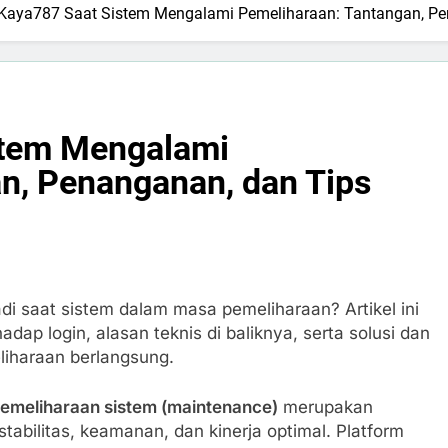
 Kaya787 Saat Sistem Mengalami Pemeliharaan: Tantangan, P
stem Mengalami
n, Penanganan, dan Tips
di saat sistem dalam masa pemeliharaan? Artikel ini
p login, alasan teknis di baliknya, serta solusi dan
iharaan berlangsung.
emeliharaan sistem (maintenance)
merupakan
tabilitas, keamanan, dan kinerja optimal. Platform