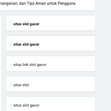
enanganan, dan Tips Aman untuk Pengguna
situs slot gacor
situs slot gacor
situs link slot gacor
situs slot
situs slot gacor