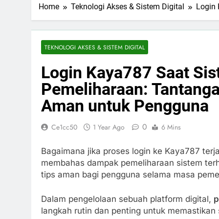
Home
Teknologi Akses & Sistem Digital
Login
TEKNOLOGI AKSES & SISTEM DIGITAL
Login Kaya787 Saat Si
Pemeliharaan: Tantanga
Aman untuk Pengguna
0
Ce1cc50
1 Year Ago
6 Mins
Bagaimana jika proses login ke Kaya787 terja
membahas dampak pemeliharaan sistem terhada
tips aman bagi pengguna selama masa pemel
Dalam pengelolaan sebuah platform digital,
p
langkah rutin dan penting untuk memastikan s