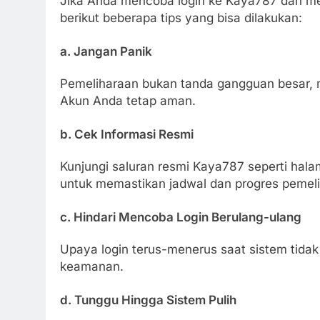
Jika Anda mencoba login ke Kaya787 dan men
berikut beberapa tips yang bisa dilakukan:
a.
Jangan Panik
Pemeliharaan bukan tanda gangguan besar, m
Akun Anda tetap aman.
b.
Cek Informasi Resmi
Kunjungi saluran resmi Kaya787 seperti halam
untuk memastikan jadwal dan progres pemel
c.
Hindari Mencoba Login Berulang-ulang
Upaya login terus-menerus saat sistem tidak
keamanan.
d.
Tunggu Hingga Sistem Pulih