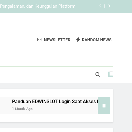
, Pengalaman, dan Keunggulan Platform
kses Mengalami Gangguan Sementara
na yang Mengutamakan Keamanan Akun
NEWSLETTER
RANDOM NEWS
Mengelola Akun melalui TIARA4D Login
, Pengalaman, dan Keunggulan Platform
ible.
kses Mengalami Gangguan Sementara
na yang Mengutamakan Keamanan Akun
an EDWINSLOT Login Saat Akses Mengalami Gangguan Seme
 Ago