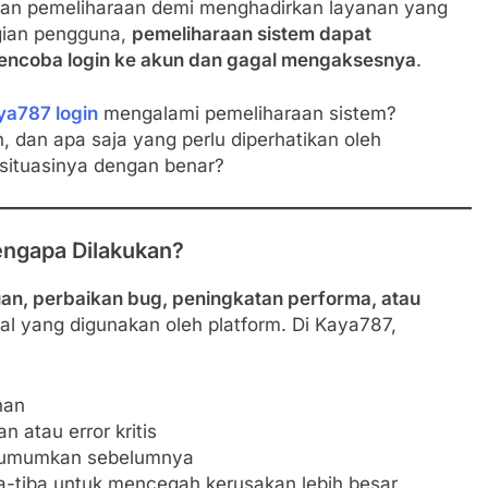
kan pemeliharaan demi menghadirkan layanan yang
gian pengguna,
pemeliharaan sistem dapat
encoba login ke akun dan gagal mengaksesnya
.
ya787 login
mengalami pemeliharaan sistem?
 dan apa saja yang perlu diperhatikan oleh
situasinya dengan benar?
engapa Dilakukan?
n, perbaikan bug, peningkatan performa, atau
tal yang digunakan oleh platform. Di Kaya787,
nan
 atau error kritis
diumumkan sebelumnya
ba-tiba untuk mencegah kerusakan lebih besar