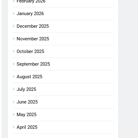
February 2026
January 2026
December 2025
November 2025
October 2025
September 2025
August 2025
July 2025
June 2025
May 2025
April 2025