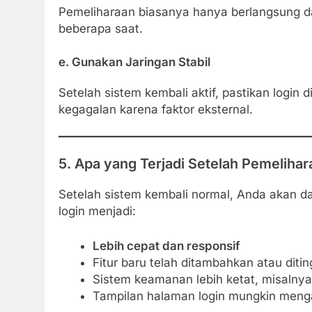
Pemeliharaan biasanya hanya berlangsung da
beberapa saat.
e.
Gunakan Jaringan Stabil
Setelah sistem kembali aktif, pastikan login d
kegagalan karena faktor eksternal.
5. Apa yang Terjadi Setelah Pemelihar
Setelah sistem kembali normal, Anda akan dap
login menjadi:
Lebih cepat dan responsif
Fitur baru telah ditambahkan atau diti
Sistem keamanan lebih ketat, misaln
Tampilan halaman login mungkin menga