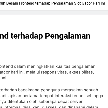
uh Desain Frontend terhadap Pengalaman Slot Gacor Hari Ini
end terhadap Pengalaman
rontend dalam meningkatkan kualitas pengalaman
or hari ini, melalui responsivitas, aksesibilitas,
ual.
g terhadap bagaimana pengguna merasakan sebuah
adi lapisan pertama tempat interaksi terjadi sehingga
ya ditentukan oleh seberapa cepat server
 informasi disajikan, diakses, dan dipahami dalam