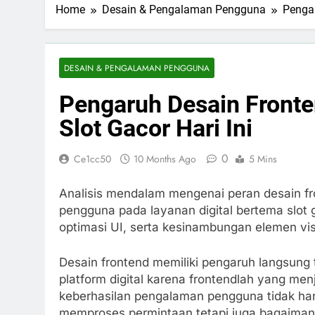
Home
Desain & Pengalaman Pengguna
Pengar
DESAIN & PENGALAMAN PENGGUNA
Pengaruh Desain Front
Slot Gacor Hari Ini
0
Ce1cc50
10 Months Ago
5 Mins
Analisis mendalam mengenai peran desain f
pengguna pada layanan digital bertema slot gac
optimasi UI, serta kesinambungan elemen vis
Desain frontend memiliki pengaruh langsun
platform digital karena frontendlah yang menj
keberhasilan pengalaman pengguna tidak han
memproses permintaan tetapi juga bagaimana