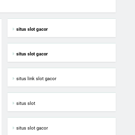
situs slot gacor
situs slot gacor
situs link slot gacor
situs slot
situs slot gacor