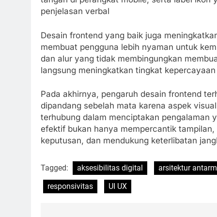
penjelasan verbal
Desain frontend yang baik juga meningkatka
membuat pengguna lebih nyaman untuk kemba
dan alur yang tidak membingungkan membuat 
langsung meningkatkan tingkat kepercayaan d
Pada akhirnya, pengaruh desain frontend t
dipandang sebelah mata karena aspek visual, 
terhubung dalam menciptakan pengalaman ya
efektif bukan hanya mempercantik tampilan
keputusan, dan mendukung keterlibatan jang
Tagged:
aksesibilitas digital
arsitektur antar
responsivitas
UI UX