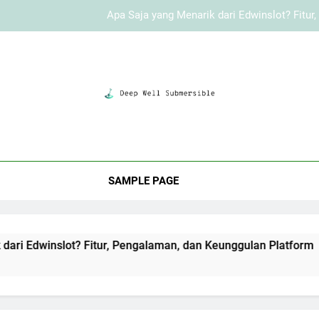
Apa Saja yang Menarik dari Edwinslot? Fitur
Panduan EDWINSLOT Login Saat A
Login Edwinslot Resmi untuk Penggu
Panduan Praktis 
p Well Submersible
Apa Saja yang Menarik dari Edwinslot? Fitur
Layanan Pengeboran Sumur Berkualitas Dari Deep Well Submers
Panduan EDWINSLOT Login Saat A
SAMPLE PAGE
Login Edwinslot Resmi untuk Penggu
lot? Fitur, Pengalaman, dan Keunggulan Platform
Pandu
1 Mont