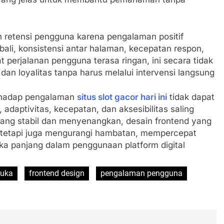
n retensi pengguna karena pengalaman positif
li, konsistensi antar halaman, kecepatan respon,
perjalanan pengguna terasa ringan, ini secara tidak
an loyalitas tanpa harus melalui intervensi langsung
erhadap pengalaman
situs slot gacor hari ini
tidak dapat
adaptivitas, kecepatan, dan aksesibilitas saling
ng stabil dan menyenangkan, desain frontend yang
, tetapi juga mengurangi hambatan, mempercepat
ka panjang dalam penggunaan platform digital
muka
frontend design
pengalaman pengguna