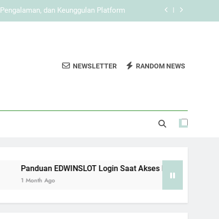
, Pengalaman, dan Keunggulan Platform
kses Mengalami Gangguan Sementara
na yang Mengutamakan Keamanan Akun
NEWSLETTER
RANDOM NEWS
Mengelola Akun melalui TIARA4D Login
, Pengalaman, dan Keunggulan Platform
ible.
kses Mengalami Gangguan Sementara
na yang Mengutamakan Keamanan Akun
an EDWINSLOT Login Saat Akses Mengalami Gangguan Seme
h Ago