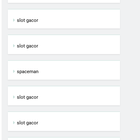
slot gacor
slot gacor
spaceman
slot gacor
slot gacor