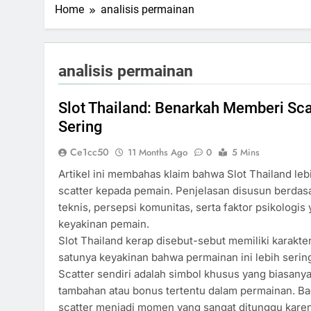
Home
analisis permainan
analisis permainan
Slot Thailand: Benarkah Memberi Sca
Sering
Ce1cc50
11 Months Ago
0
5 Mins
Artikel ini membahas klaim bahwa Slot Thailand le
scatter kepada pemain. Penjelasan disusun berdas
teknis, persepsi komunitas, serta faktor psikolog
keyakinan pemain.
Slot Thailand kerap disebut-sebut memiliki karakteri
satunya keyakinan bahwa permainan ini lebih serin
Scatter sendiri adalah simbol khusus yang biasany
tambahan atau bonus tertentu dalam permainan. Ba
scatter menjadi momen yang sangat ditunggu kar