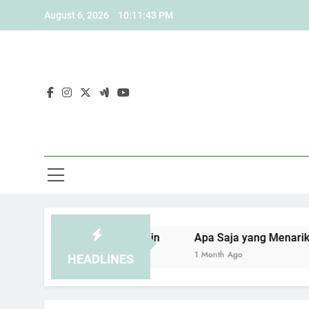
Skip
August 6, 2026
10:11:44 PM
to
content
Dee
Dapatkan 
lalui TIARA4D Login
Apa Saja yang Menarik dari Edwins
1 Month Ago
HEADLINES