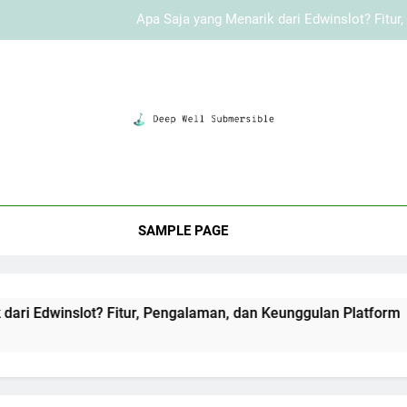
Apa Saja yang Menarik dari Edwinslot? Fitur
Panduan EDWINSLOT Login Saat A
Login Edwinslot Resmi untuk Penggu
Panduan Praktis 
p Well Submersible
Apa Saja yang Menarik dari Edwinslot? Fitur
Layanan Pengeboran Sumur Berkualitas Dari Deep Well Submers
Panduan EDWINSLOT Login Saat A
SAMPLE PAGE
Login Edwinslot Resmi untuk Penggu
lot? Fitur, Pengalaman, dan Keunggulan Platform
Pandu
1 Month