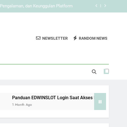
, Pengalaman, dan Keunggulan Platform
kses Mengalami Gangguan Sementara
na yang Mengutamakan Keamanan Akun
NEWSLETTER
RANDOM NEWS
Mengelola Akun melalui TIARA4D Login
, Pengalaman, dan Keunggulan Platform
ible.
kses Mengalami Gangguan Sementara
na yang Mengutamakan Keamanan Akun
an EDWINSLOT Login Saat Akses Mengalami Gangguan Seme
 Ago