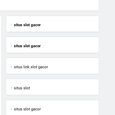
situs slot gacor
situs slot gacor
situs link slot gacor
situs slot
situs slot gacor