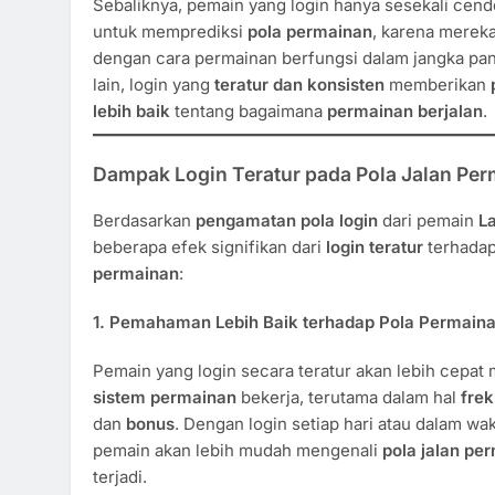
Sebaliknya, pemain yang login hanya sesekali cende
untuk memprediksi
pola permainan
, karena mereka
dengan cara permainan berfungsi dalam jangka pan
lain, login yang
teratur dan konsisten
memberikan
lebih baik
tentang bagaimana
permainan berjalan
.
Dampak Login Teratur pada Pola Jalan Pe
Berdasarkan
pengamatan pola login
dari pemain
L
beberapa efek signifikan dari
login teratur
terhada
permainan
:
1. Pemahaman Lebih Baik terhadap Pola Permain
Pemain yang login secara teratur akan lebih cepa
sistem permainan
bekerja, terutama dalam hal
fre
dan
bonus
. Dengan login setiap hari atau dalam wa
pemain akan lebih mudah mengenali
pola jalan pe
terjadi.