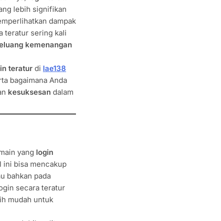
ng lebih signifikan
 memperlihatkan dampak
 teratur sering kali
eluang kemenangan
in teratur
di
lae138
erta bagaimana Anda
an
kesuksesan
dalam
emain yang
login
l ini bisa mencakup
tau bahkan pada
gin secara teratur
ih mudah untuk