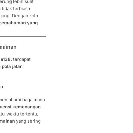
rung lebih sulit
 tidak terbiasa
jang. Dengan kata
pemahaman yang
rmainan
ae138
, terdapat
p
pola jalan
an
t memahami bagaimana
kuensi kemenangan
ktu-waktu tertentu,
rmainan
yang sering