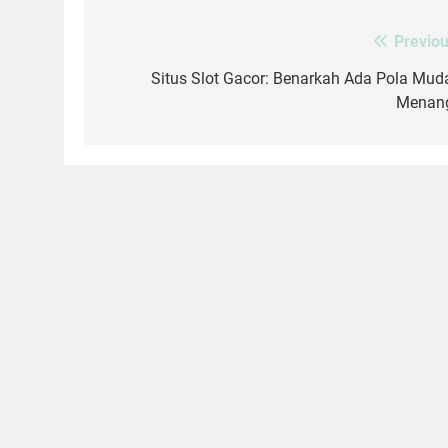
Previou
Post
navigation
Situs Slot Gacor: Benarkah Ada Pola Mud
Menan