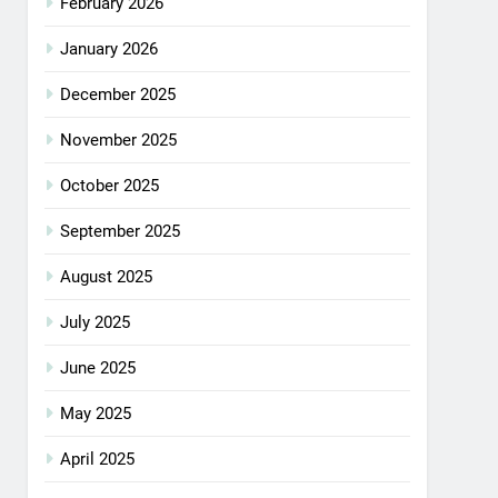
February 2026
January 2026
December 2025
November 2025
October 2025
September 2025
August 2025
July 2025
June 2025
May 2025
April 2025