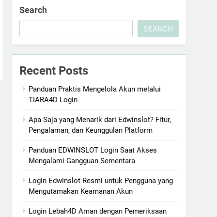
Search
SEARCH
Recent Posts
Panduan Praktis Mengelola Akun melalui
TIARA4D Login
Apa Saja yang Menarik dari Edwinslot? Fitur,
Pengalaman, dan Keunggulan Platform
Panduan EDWINSLOT Login Saat Akses
Mengalami Gangguan Sementara
Login Edwinslot Resmi untuk Pengguna yang
Mengutamakan Keamanan Akun
Login Lebah4D Aman dengan Pemeriksaan