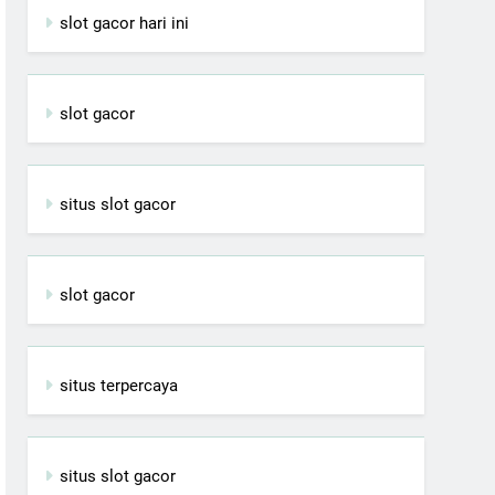
slot gacor hari ini
slot gacor
situs slot gacor
slot gacor
situs terpercaya
situs slot gacor