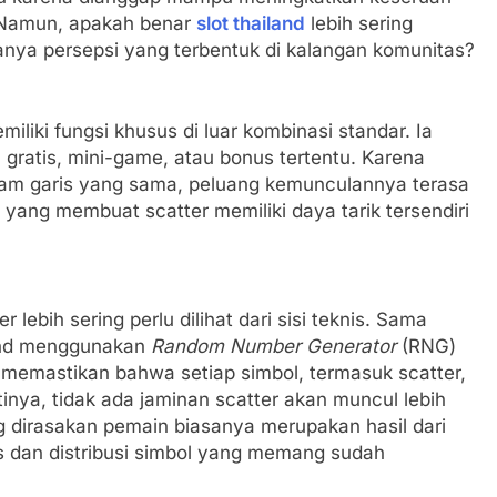
. Namun, apakah benar
slot thailand
lebih sering
anya persepsi yang terbentuk di kalangan komunitas?
iliki fungsi khusus di luar kombinasi standar. Ia
 gratis, mini-game, atau bonus tertentu. Karena
dalam garis yang sama, peluang kemunculannya terasa
ah yang membuat scatter memiliki daya tarik tersendiri
lebih sering perlu dilihat dari sisi teknis. Sama
iland menggunakan
Random Number Generator
(RNG)
 memastikan bahwa setiap simbol, termasuk scatter,
tinya, tidak ada jaminan scatter akan muncul lebih
g dirasakan pemain biasanya merupakan hasil dari
tas dan distribusi simbol yang memang sudah