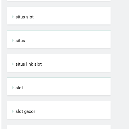
situs slot
situs
situs link slot
slot
slot gacor