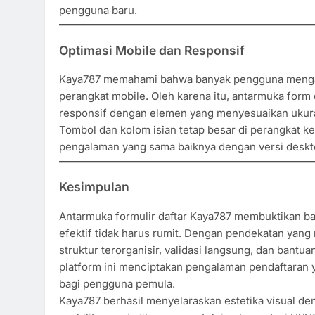
pengguna baru.
Optimasi Mobile dan Responsif
Kaya787 memahami bahwa banyak pengguna menga
perangkat mobile. Oleh karena itu, antarmuka form 
responsif dengan elemen yang menyesuaikan ukura
Tombol dan kolom isian tetap besar di perangkat k
pengalaman yang sama baiknya dengan versi deskt
Kesimpulan
Antarmuka formulir daftar Kaya787 membuktikan b
efektif tidak harus rumit. Dengan pendekatan yan
struktur terorganisir, validasi langsung, dan bantua
platform ini menciptakan pengalaman pendaftaran y
bagi pengguna pemula.
Kaya787 berhasil menyelaraskan estetika visual den