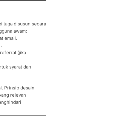
pi juga disusun secara
engguna awam:
t email.
.
ferral (jika
tuk syarat dan
l. Prinsip desain
yang relevan
enghindari