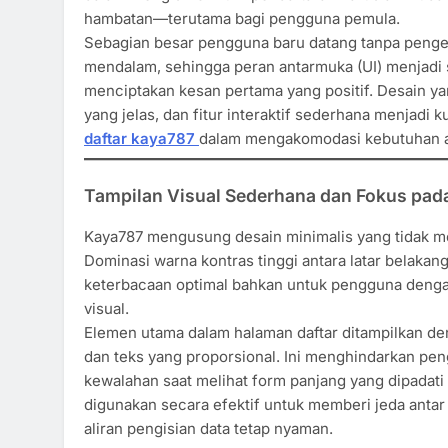
hambatan—terutama bagi pengguna pemula.
Sebagian besar pengguna baru datang tanpa penge
mendalam, sehingga peran antarmuka (UI) menjadi 
menciptakan kesan pertama yang positif. Desain ya
yang jelas, dan fitur interaktif sederhana menjadi 
daftar kaya787
dalam mengakomodasi kebutuhan 
Tampilan Visual Sederhana dan Fokus pada
Kaya787 mengusung desain minimalis yang tidak 
Dominasi warna kontras tinggi antara latar belaka
keterbacaan optimal bahkan untuk pengguna denga
visual.
Elemen utama dalam halaman daftar ditampilkan d
dan teks yang proporsional. Ini menghindarkan pen
kewalahan saat melihat form panjang yang dipadati 
digunakan secara efektif untuk memberi jeda anta
aliran pengisian data tetap nyaman.