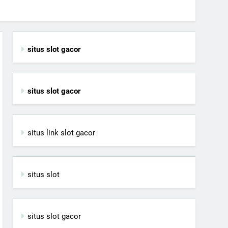
situs slot gacor
situs slot gacor
situs link slot gacor
situs slot
situs slot gacor