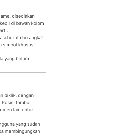
name, disediakan
 kecil di bawah kolom
rti:
asi huruf dan angka”
u simbol khusus”
ula yang belum
h diklik, dengan
 Posisi tombol
lemen lain untuk
pengguna yang sudah
tanpa membingungkan