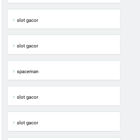
slot gacor
slot gacor
spaceman
slot gacor
slot gacor