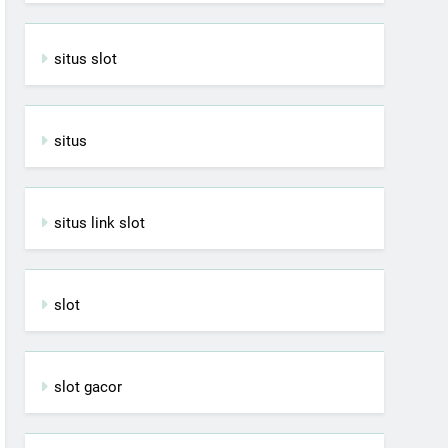
situs slot
situs
situs link slot
slot
slot gacor