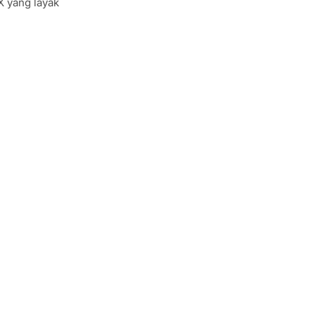
X yang layak