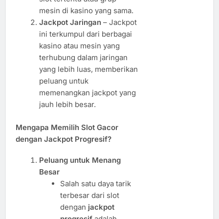
mesin di kasino yang sama.
Jackpot Jaringan
– Jackpot
ini terkumpul dari berbagai
kasino atau mesin yang
terhubung dalam jaringan
yang lebih luas, memberikan
peluang untuk
memenangkan jackpot yang
jauh lebih besar.
Mengapa Memilih Slot Gacor
dengan Jackpot Progresif?
Peluang untuk Menang
Besar
Salah satu daya tarik
terbesar dari slot
dengan
jackpot
progresif
adalah