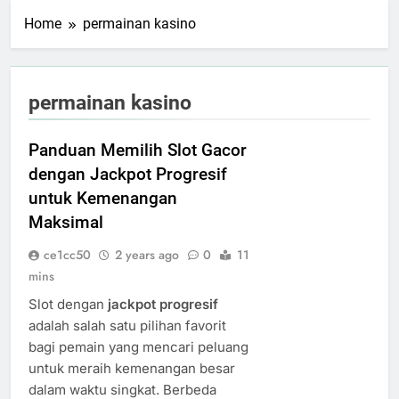
Home
permainan kasino
permainan kasino
Panduan Memilih Slot Gacor
dengan Jackpot Progresif
untuk Kemenangan
Maksimal
ce1cc50
2 years ago
0
11
mins
Slot dengan
jackpot progresif
adalah salah satu pilihan favorit
bagi pemain yang mencari peluang
untuk meraih kemenangan besar
dalam waktu singkat. Berbeda