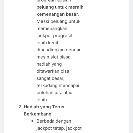
peluang untuk meraih
kemenangan besar
.
Meski peluang untuk
memenangkan
jackpot progresif
lebih kecil
dibandingkan dengan
mesin slot biasa,
hadiah yang
ditawarkan bisa
sangat besar,
terkadang mencapai
puluhan juta atau
lebih.
Hadiah yang Terus
Berkembang
Berbeda dengan
jackpot tetap, jackpot