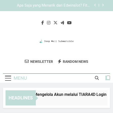
Skip
Panduan EDWINSLOT Login Saat Akses
to
Mengalami Gangguan Sementara
content
Login Edwinslot Resmi untuk Pengguna yang
Mengutamakan Keamanan Akun
Panduan Praktis Mengelola Akun melalui
TIARA4D Login
Apa Saja yang Menarik dari Edwinslot? Fitur,
Pengalaman, dan Keunggulan Platform
Panduan EDWINSLOT Login Saat Akses
Mengalami Gangguan Sementara
Deep Well
Dapatkan Layanan Pengeboran Sumur
Login Edwinslot Resmi untuk Pengguna yang
NEWSLETTER
RANDOM NEWS
Submersible
Mengutamakan Keamanan Akun
Berkualitas Dari Deep Well Submersible.
MENU
nduan Praktis Mengelola Akun melalui TIARA4D Login
HEADLINES
Weeks Ago