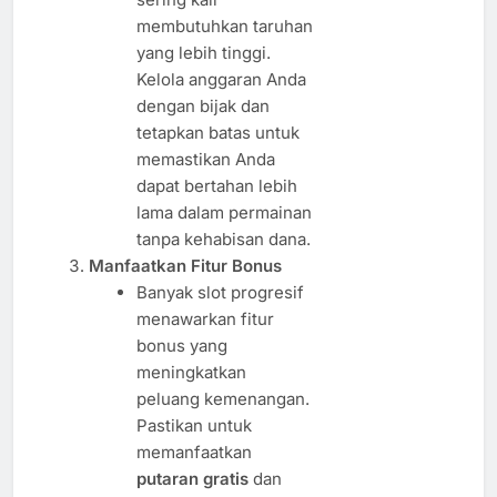
membutuhkan taruhan
yang lebih tinggi.
Kelola anggaran Anda
dengan bijak dan
tetapkan batas untuk
memastikan Anda
dapat bertahan lebih
lama dalam permainan
tanpa kehabisan dana.
Manfaatkan Fitur Bonus
Banyak slot progresif
menawarkan fitur
bonus yang
meningkatkan
peluang kemenangan.
Pastikan untuk
memanfaatkan
putaran gratis
dan