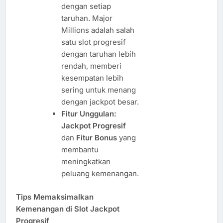
dengan setiap
taruhan. Major
Millions adalah salah
satu slot progresif
dengan taruhan lebih
rendah, memberi
kesempatan lebih
sering untuk menang
dengan jackpot besar.
Fitur Unggulan:
Jackpot Progresif
dan
Fitur Bonus
yang
membantu
meningkatkan
peluang kemenangan.
Tips Memaksimalkan
Kemenangan di Slot Jackpot
Progresif