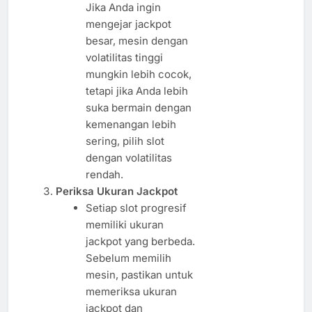
Jika Anda ingin
mengejar jackpot
besar, mesin dengan
volatilitas tinggi
mungkin lebih cocok,
tetapi jika Anda lebih
suka bermain dengan
kemenangan lebih
sering, pilih slot
dengan volatilitas
rendah.
Periksa Ukuran Jackpot
Setiap slot progresif
memiliki ukuran
jackpot yang berbeda.
Sebelum memilih
mesin, pastikan untuk
memeriksa ukuran
jackpot dan