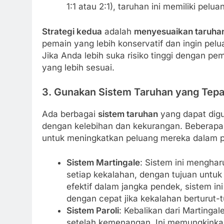
1:1 atau 2:1), taruhan ini memiliki pelu
Strategi kedua
adalah
menyesuaikan taruha
pemain yang lebih konservatif dan ingin pel
Jika Anda lebih suka risiko tinggi dengan pe
yang lebih sesuai.
3. Gunakan Sistem Taruhan yang Tepa
Ada berbagai
sistem taruhan
yang dapat dig
dengan kelebihan dan kekurangan. Beberapa
untuk meningkatkan peluang mereka dalam 
Sistem Martingale
: Sistem ini mengha
setiap kekalahan, dengan tujuan untu
efektif dalam jangka pendek, sistem ini
dengan cepat jika kekalahan berturut-tu
Sistem Paroli
: Kebalikan dari Martinga
setelah kemenangan. Ini memungkink