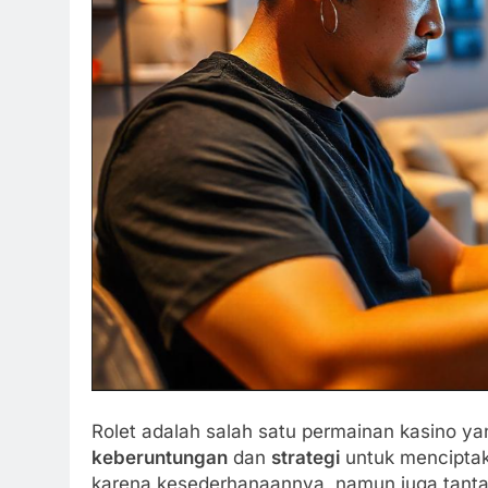
Rolet adalah salah satu permainan kasino ya
keberuntungan
dan
strategi
untuk menciptak
karena kesederhanaannya, namun juga tantan