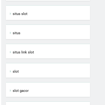
situs slot
situs
situs link slot
slot
slot gacor