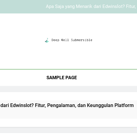
Apa Saja yang Menarik dari Edwinslot? Fitur
Panduan EDWINSLOT Login Saat A
Login Edwinslot Resmi untuk Penggu
Panduan Praktis 
p Well Submersible
Apa Saja yang Menarik dari Edwinslot? Fitur
Layanan Pengeboran Sumur Berkualitas Dari Deep Well Submers
Panduan EDWINSLOT Login Saat A
SAMPLE PAGE
Login Edwinslot Resmi untuk Penggu
Fitur, Pengalaman, dan Keunggulan Platform
Panduan E
1 Month Ago