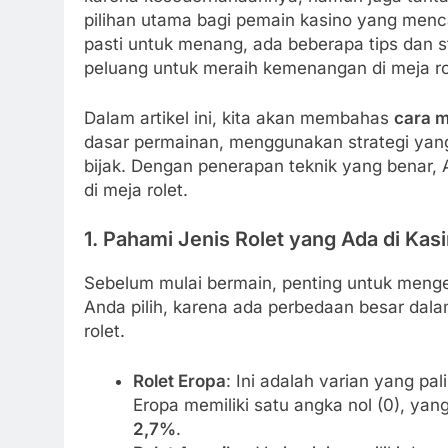
pilihan utama bagi pemain kasino yang menc
pasti untuk menang, ada beberapa tips dan
peluang untuk meraih kemenangan di meja ro
Dalam artikel ini, kita akan membahas
cara m
dasar permainan, menggunakan strategi ya
bijak. Dengan penerapan teknik yang benar
di meja rolet.
1. Pahami Jenis Rolet yang Ada di Kas
Sebelum mulai bermain, penting untuk menge
Anda pilih, karena ada perbedaan besar dal
rolet.
Rolet Eropa
: Ini adalah varian yang p
Eropa memiliki satu angka nol (0), yang
2,7%
.