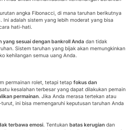
i urutan angka Fibonacci, di mana taruhan berikutnya
 Ini adalah sistem yang lebih moderat yang bisa
ra hati-hati.
n yang sesuai dengan bankroll Anda
dan tidak
taruhan. Sistem taruhan yang bijak akan memungkinkan
iko kehilangan semua uang Anda.
 permainan rolet, tetapi tetap
fokus dan
satu kesalahan terbesar yang dapat dilakukan pemain
likan permainan
. Jika Anda merasa tertekan atau
t-turut, ini bisa memengaruhi keputusan taruhan Anda
idak terbawa emosi
. Tentukan
batas kerugian
dan