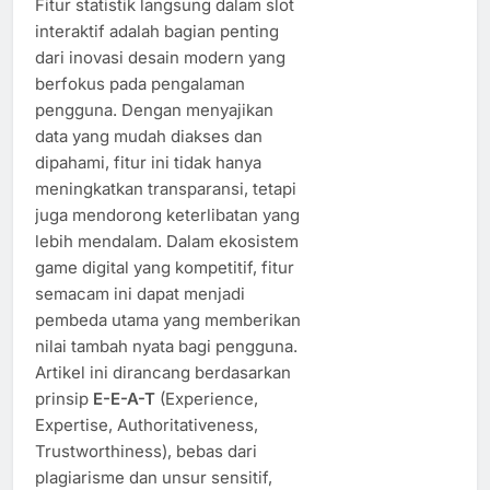
Fitur statistik langsung dalam slot
interaktif adalah bagian penting
dari inovasi desain modern yang
berfokus pada pengalaman
pengguna. Dengan menyajikan
data yang mudah diakses dan
dipahami, fitur ini tidak hanya
meningkatkan transparansi, tetapi
juga mendorong keterlibatan yang
lebih mendalam. Dalam ekosistem
game digital yang kompetitif, fitur
semacam ini dapat menjadi
pembeda utama yang memberikan
nilai tambah nyata bagi pengguna.
Artikel ini dirancang berdasarkan
prinsip
E-E-A-T
(Experience,
Expertise, Authoritativeness,
Trustworthiness), bebas dari
plagiarisme dan unsur sensitif,