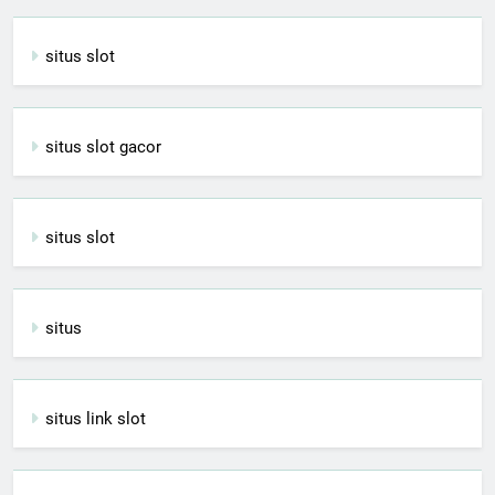
situs slot
situs slot gacor
situs slot
situs
situs link slot