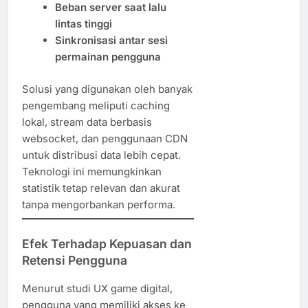
Beban server saat lalu
lintas tinggi
Sinkronisasi antar sesi
permainan pengguna
Solusi yang digunakan oleh banyak
pengembang meliputi caching
lokal, stream data berbasis
websocket, dan penggunaan CDN
untuk distribusi data lebih cepat.
Teknologi ini memungkinkan
statistik tetap relevan dan akurat
tanpa mengorbankan performa.
Efek Terhadap Kepuasan dan
Retensi Pengguna
Menurut studi UX game digital,
pengguna yang memiliki akses ke