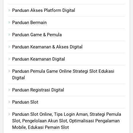
Panduan Akses Platform Digital
Panduan Bermain
Panduan Game & Pemula
Panduan Keamanan & Akses Digital
Panduan Keamanan Digital
Panduan Pemula Game Online Strategi Slot Edukasi
Digital
Panduan Registrasi Digital
Panduan Slot
Panduan Slot Online, Tips Login Aman, Strategi Pemula
Slot, Pengelolaan Akun Slot, Optimalisasi Pengalaman
Mobile, Edukasi Pemain Slot