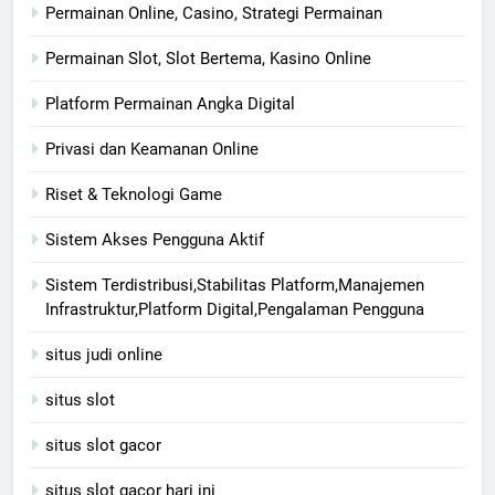
Permainan Online, Casino, Strategi Permainan
Permainan Slot, Slot Bertema, Kasino Online
Platform Permainan Angka Digital
Privasi dan Keamanan Online
Riset & Teknologi Game
Sistem Akses Pengguna Aktif
Sistem Terdistribusi,Stabilitas Platform,Manajemen
Infrastruktur,Platform Digital,Pengalaman Pengguna
situs judi online
situs slot
situs slot gacor
situs slot gacor hari ini