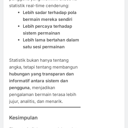
statistik real-time cenderung:
Lebih sadar terhadap pola
bermain mereka sendiri
Lebih percaya terhadap
sistem permainan
Lebih lama bertahan dalam
satu sesi permainan
Statistik bukan hanya tentang
angka, tetapi tentang membangun
hubungan yang transparan dan
informatif antara sistem dan
pengguna
, menjadikan
pengalaman bermain terasa lebih
jujur, analitis, dan menarik.
Kesimpulan