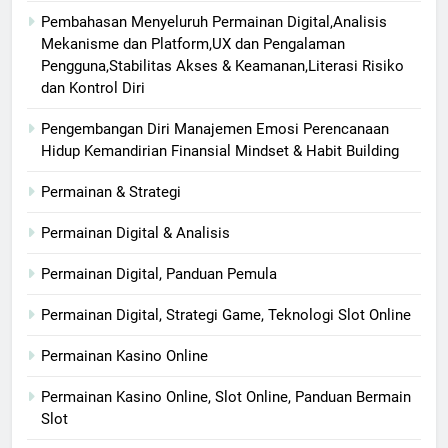
Pembahasan Menyeluruh Permainan Digital,Analisis
Mekanisme dan Platform,UX dan Pengalaman
Pengguna,Stabilitas Akses & Keamanan,Literasi Risiko
dan Kontrol Diri
Pengembangan Diri Manajemen Emosi Perencanaan
Hidup Kemandirian Finansial Mindset & Habit Building
Permainan & Strategi
Permainan Digital & Analisis
Permainan Digital, Panduan Pemula
Permainan Digital, Strategi Game, Teknologi Slot Online
Permainan Kasino Online
Permainan Kasino Online, Slot Online, Panduan Bermain
Slot