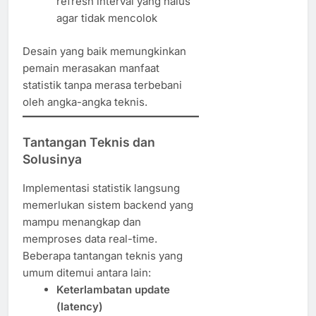
refresh interval yang halus
agar tidak mencolok
Desain yang baik memungkinkan
pemain merasakan manfaat
statistik tanpa merasa terbebani
oleh angka-angka teknis.
Tantangan Teknis dan
Solusinya
Implementasi statistik langsung
memerlukan sistem backend yang
mampu menangkap dan
memproses data real-time.
Beberapa tantangan teknis yang
umum ditemui antara lain:
Keterlambatan update
(latency)