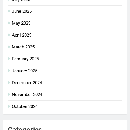
June 2025
May 2025
April 2025
March 2025
February 2025
January 2025
December 2024
November 2024
October 2024
Categories