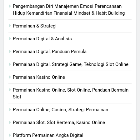
Pengembangan Diri Manajemen Emosi Perencanaan
Hidup Kemandirian Finansial Mindset & Habit Building
Permainan & Strategi
Permainan Digital & Analisis
Permainan Digital, Panduan Pemula
Permainan Digital, Strategi Game, Teknologi Slot Online
Permainan Kasino Online
Permainan Kasino Online, Slot Online, Panduan Bermain
Slot
Permainan Online, Casino, Strategi Permainan
Permainan Slot, Slot Bertema, Kasino Online
Platform Permainan Angka Digital