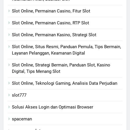
Slot Online, Permainan Casino, Fitur Slot
Slot Online, Permainan Casino, RTP Slot
Slot Online, Permainan Kasino, Strategi Slot
Slot Online, Situs Resmi, Panduan Pemula, Tips Bermain,
Layanan Pelanggan, Keamanan Digital
Slot Online, Strategi Bermain, Panduan Slot, Kasino
Digital, Tips Menang Slot
Slot Online, Teknologi Gaming, Analisis Data Perjudian
slot777
Solusi Akses Login dan Optimasi Browser
spaceman