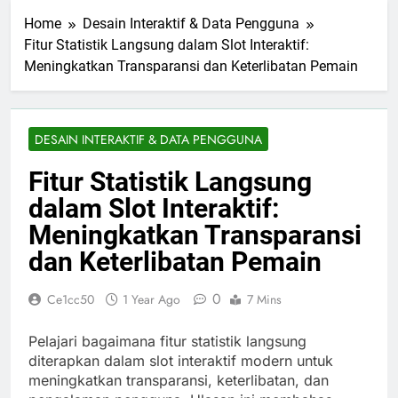
Home
Desain Interaktif & Data Pengguna
Fitur Statistik Langsung dalam Slot Interaktif:
Meningkatkan Transparansi dan Keterlibatan Pemain
DESAIN INTERAKTIF & DATA PENGGUNA
Fitur Statistik Langsung
dalam Slot Interaktif:
Meningkatkan Transparansi
dan Keterlibatan Pemain
0
Ce1cc50
1 Year Ago
7 Mins
Pelajari bagaimana fitur statistik langsung
diterapkan dalam slot interaktif modern untuk
meningkatkan transparansi, keterlibatan, dan