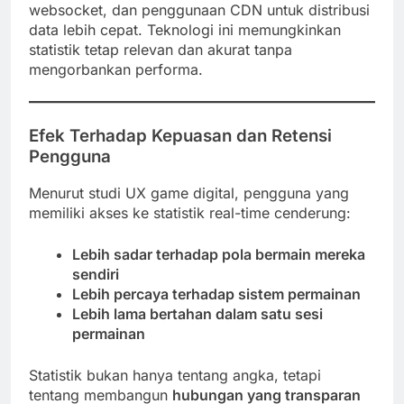
websocket, dan penggunaan CDN untuk distribusi
data lebih cepat. Teknologi ini memungkinkan
statistik tetap relevan dan akurat tanpa
mengorbankan performa.
Efek Terhadap Kepuasan dan Retensi
Pengguna
Menurut studi UX game digital, pengguna yang
memiliki akses ke statistik real-time cenderung:
Lebih sadar terhadap pola bermain mereka
sendiri
Lebih percaya terhadap sistem permainan
Lebih lama bertahan dalam satu sesi
permainan
Statistik bukan hanya tentang angka, tetapi
tentang membangun
hubungan yang transparan