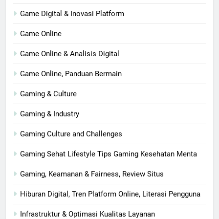
Game Digital & Inovasi Platform
Game Online
Game Online & Analisis Digital
Game Online, Panduan Bermain
Gaming & Culture
Gaming & Industry
Gaming Culture and Challenges
Gaming Sehat Lifestyle Tips Gaming Kesehatan Menta
Gaming, Keamanan & Fairness, Review Situs
Hiburan Digital, Tren Platform Online, Literasi Pengguna
Infrastruktur & Optimasi Kualitas Layanan