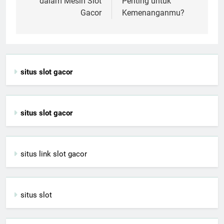
dalam Mesin Slot
Penting untuk
Gacor
Kemenanganmu?
situs slot gacor
situs slot gacor
situs link slot gacor
situs slot