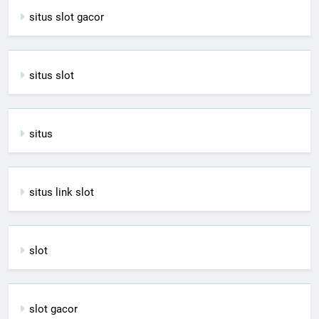
situs slot gacor
situs slot
situs
situs link slot
slot
slot gacor