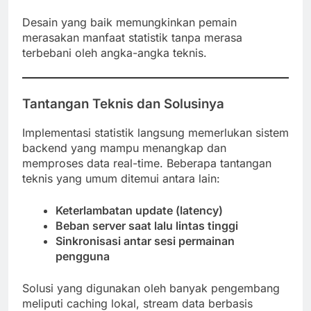
Desain yang baik memungkinkan pemain
merasakan manfaat statistik tanpa merasa
terbebani oleh angka-angka teknis.
Tantangan Teknis dan Solusinya
Implementasi statistik langsung memerlukan sistem
backend yang mampu menangkap dan
memproses data real-time. Beberapa tantangan
teknis yang umum ditemui antara lain:
Keterlambatan update (latency)
Beban server saat lalu lintas tinggi
Sinkronisasi antar sesi permainan
pengguna
Solusi yang digunakan oleh banyak pengembang
meliputi caching lokal, stream data berbasis