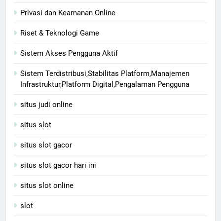
Privasi dan Keamanan Online
Riset & Teknologi Game
Sistem Akses Pengguna Aktif
Sistem Terdistribusi,Stabilitas Platform,Manajemen
Infrastruktur,Platform Digital,Pengalaman Pengguna
situs judi online
situs slot
situs slot gacor
situs slot gacor hari ini
situs slot online
slot