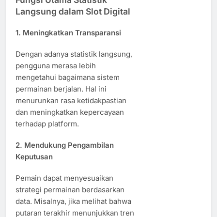
Langsung dalam Slot Digital
1.
Meningkatkan Transparansi
Dengan adanya statistik langsung,
pengguna merasa lebih
mengetahui bagaimana sistem
permainan berjalan. Hal ini
menurunkan rasa ketidakpastian
dan meningkatkan kepercayaan
terhadap platform.
2.
Mendukung Pengambilan
Keputusan
Pemain dapat menyesuaikan
strategi permainan berdasarkan
data. Misalnya, jika melihat bahwa
putaran terakhir menunjukkan tren