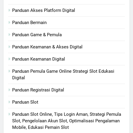
Panduan Akses Platform Digital
Panduan Bermain
Panduan Game & Pemula
Panduan Keamanan & Akses Digital
Panduan Keamanan Digital
Panduan Pemula Game Online Strategi Slot Edukasi
Digital
Panduan Registrasi Digital
Panduan Slot
Panduan Slot Online, Tips Login Aman, Strategi Pemula
Slot, Pengelolaan Akun Slot, Optimalisasi Pengalaman
Mobile, Edukasi Pemain Slot