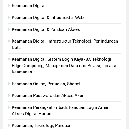
Keamanan Digital
Keamanan Digital & Infrastruktur Web
Keamanan Digital & Panduan Akses
Keamanan Digital, Infrastruktur Teknologi, Perlindungan
Data
Keamanan Digital, Sistem Login Kaya787, Teknologi
Edge Computing, Manajemen Data dan Privasi, Inovasi
Keamanan
Keamanan Online, Perjudian, Sbobet
Keamanan Password dan Akses Akun
Keamanan Perangkat Pribadi, Panduan Login Aman,
Akses Digital Harian
Keamanan, Teknologi, Panduan