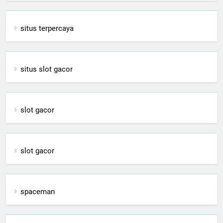
situs terpercaya
situs slot gacor
slot gacor
slot gacor
spaceman