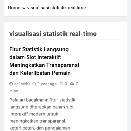
Home
visualisasi statistik real-time
visualisasi statistik real-time
Fitur Statistik Langsung
dalam Slot Interaktif:
Meningkatkan Transparansi
dan Keterlibatan Pemain
ce1cc50
1 year ago
0
7
mins
Pelajari bagaimana fitur statistik
langsung diterapkan dalam slot
interaktif modern untuk
meningkatkan transparansi,
keterlibatan, dan pengalaman