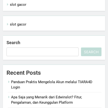
slot gacor
slot gacor
Search
SEARCH
Recent Posts
Panduan Praktis Mengelola Akun melalui TIARA4D
Login
Apa Saja yang Menarik dari Edwinslot? Fitur,
Pengalaman, dan Keunggulan Platform