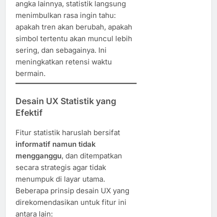
angka lainnya, statistik langsung
menimbulkan rasa ingin tahu:
apakah tren akan berubah, apakah
simbol tertentu akan muncul lebih
sering, dan sebagainya. Ini
meningkatkan retensi waktu
bermain.
Desain UX Statistik yang
Efektif
Fitur statistik haruslah bersifat
informatif namun tidak
mengganggu
, dan ditempatkan
secara strategis agar tidak
menumpuk di layar utama.
Beberapa prinsip desain UX yang
direkomendasikan untuk fitur ini
antara lain: