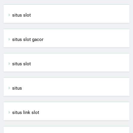
situs slot
situs slot gacor
situs slot
situs
situs link slot