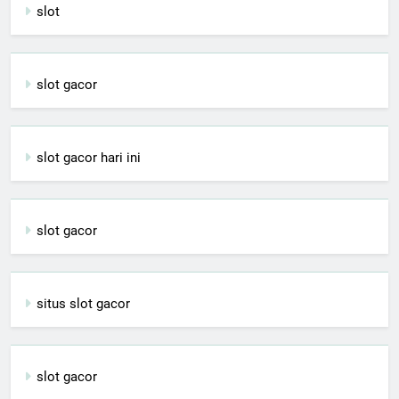
slot
slot gacor
slot gacor hari ini
slot gacor
situs slot gacor
slot gacor