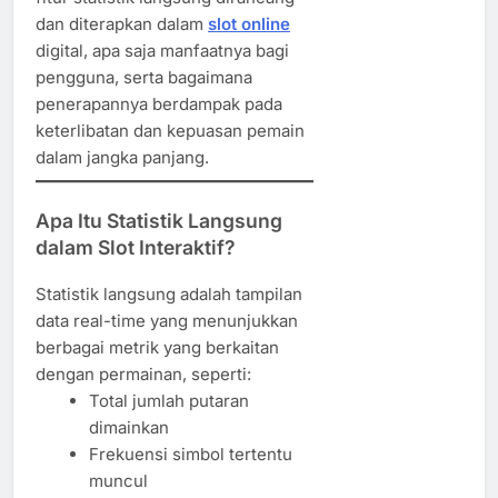
dan diterapkan dalam
slot online
digital, apa saja manfaatnya bagi
pengguna, serta bagaimana
penerapannya berdampak pada
keterlibatan dan kepuasan pemain
dalam jangka panjang.
Apa Itu Statistik Langsung
dalam Slot Interaktif?
Statistik langsung adalah tampilan
data real-time yang menunjukkan
berbagai metrik yang berkaitan
dengan permainan, seperti:
Total jumlah putaran
dimainkan
Frekuensi simbol tertentu
muncul