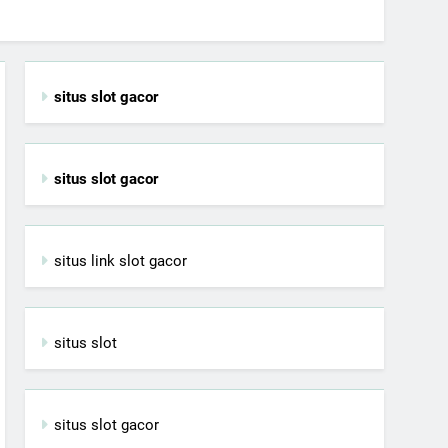
situs slot gacor
situs slot gacor
situs link slot gacor
situs slot
situs slot gacor