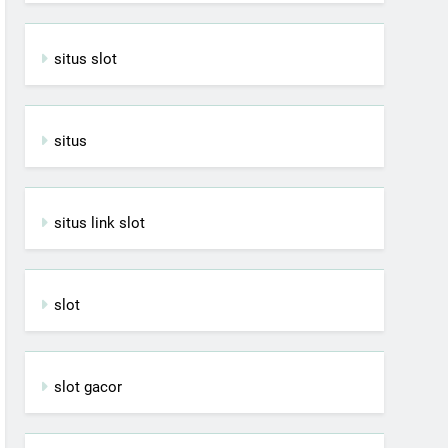
situs slot
situs
situs link slot
slot
slot gacor