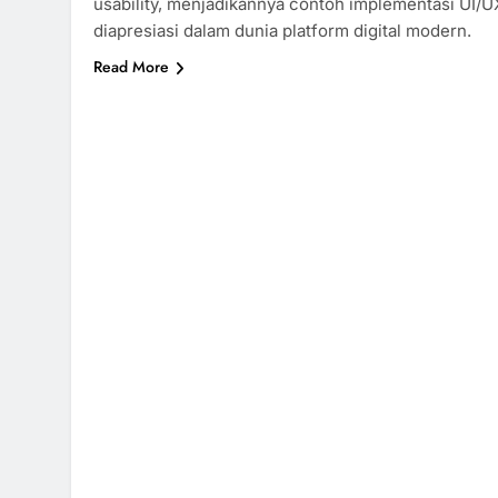
usability, menjadikannya contoh implementasi UI/U
diapresiasi dalam dunia platform digital modern.
Read More