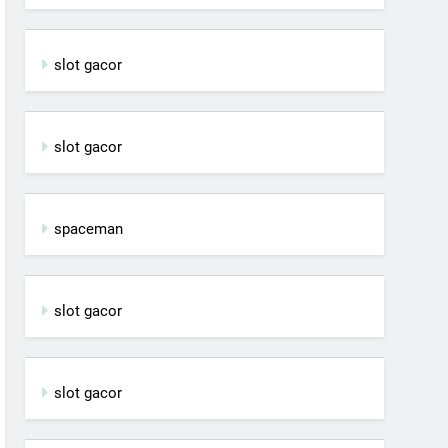
slot gacor
slot gacor
spaceman
slot gacor
slot gacor