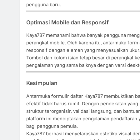
pengguna baru.
Optimasi Mobile dan Responsif
Kaya787 memahami bahwa banyak pengguna menga
perangkat mobile. Oleh karena itu, antarmuka form 
responsif dengan elemen yang menyesuaikan ukura
Tombol dan kolom isian tetap besar di perangkat k
pengalaman yang sama baiknya dengan versi deskt
Kesimpulan
Antarmuka formulir daftar Kaya787 membuktikan b
efektif tidak harus rumit. Dengan pendekatan yan
struktur terorganisir, validasi langsung, dan bantua
platform ini menciptakan pengalaman pendaftaran y
bagi pengguna pemula.
Kaya787 berhasil menyelaraskan estetika visual den