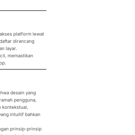
kses platform lewat
daftar dirancang
n layar.
ecil, memastikan
op.
ahwa desain yang
g ramah pengguna,
n kontekstual,
ang intuitif bahkan
gan prinsip-prinsip