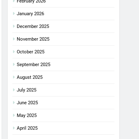
February 2026
January 2026
December 2025
November 2025
October 2025
September 2025
August 2025
July 2025
June 2025
May 2025
April 2025