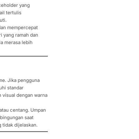
aceholder yang
l tertulis
uti.
 dan mempercepat
ri yang ramah dan
la merasa lebih
ime. Jika pengguna
uhi standar
 visual dengan warna
u atau centang. Umpan
ebingungan saat
tidak dijelaskan.