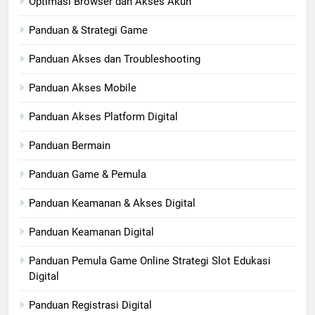
Optimasi Browser dan Akses Akun
Panduan & Strategi Game
Panduan Akses dan Troubleshooting
Panduan Akses Mobile
Panduan Akses Platform Digital
Panduan Bermain
Panduan Game & Pemula
Panduan Keamanan & Akses Digital
Panduan Keamanan Digital
Panduan Pemula Game Online Strategi Slot Edukasi
Digital
Panduan Registrasi Digital