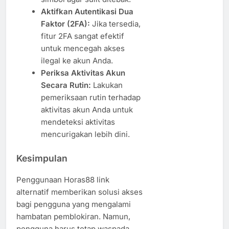
Aktifkan Autentikasi Dua
Faktor (2FA):
Jika tersedia,
fitur 2FA sangat efektif
untuk mencegah akses
ilegal ke akun Anda.
Periksa Aktivitas Akun
Secara Rutin:
Lakukan
pemeriksaan rutin terhadap
aktivitas akun Anda untuk
mendeteksi aktivitas
mencurigakan lebih dini.
Kesimpulan
Penggunaan Horas88 link
alternatif memberikan solusi akses
bagi pengguna yang mengalami
hambatan pemblokiran. Namun,
pengguna harus tetap waspada