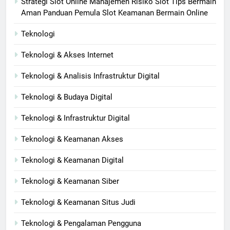
Strategi Slot Online Manajemen Risiko Slot Tips Bermain
Aman Panduan Pemula Slot Keamanan Bermain Online
Teknologi
Teknologi & Akses Internet
Teknologi & Analisis Infrastruktur Digital
Teknologi & Budaya Digital
Teknologi & Infrastruktur Digital
Teknologi & Keamanan Akses
Teknologi & Keamanan Digital
Teknologi & Keamanan Siber
Teknologi & Keamanan Situs Judi
Teknologi & Pengalaman Pengguna