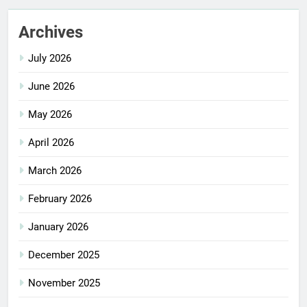
Archives
July 2026
June 2026
May 2026
April 2026
March 2026
February 2026
January 2026
December 2025
November 2025