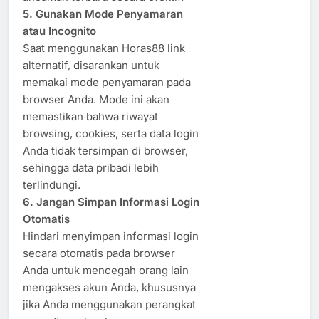
5. Gunakan Mode Penyamaran
atau Incognito
Saat menggunakan Horas88 link
alternatif, disarankan untuk
memakai mode penyamaran pada
browser Anda. Mode ini akan
memastikan bahwa riwayat
browsing, cookies, serta data login
Anda tidak tersimpan di browser,
sehingga data pribadi lebih
terlindungi.
6. Jangan Simpan Informasi Login
Otomatis
Hindari menyimpan informasi login
secara otomatis pada browser
Anda untuk mencegah orang lain
mengakses akun Anda, khususnya
jika Anda menggunakan perangkat