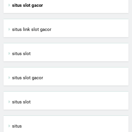
situs slot gacor
situs link slot gacor
situs slot
situs slot gacor
situs slot
situs