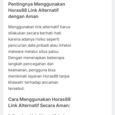
Pentingnya Menggunakan
Horas88 Link Alternatif
dengan Aman
Menggunakan link alternatif harus
dilakukan secara berhati-hati
karena adanya risiko seperti
pencurian data pribadi atau infeksi
malware melalui situs palsu.
Dengan menerapkan beberapa
langkah pencegahan dan
keamanan, pengguna bisa
menikmati layanan Horas88 tanpa
khawatir terhadap ancaman
tersebut.
Cara Menggunakan Horas88
Link Alternatif Secara Aman: