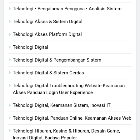
Teknologi • Pengalaman Pengguna • Analisis Sistem
Teknologi Akses & Sistem Digital
Teknologi Akses Platform Digital
Teknologi Digital
Teknologi Digital & Pengembangan Sistem
Teknologi Digital & Sistem Cerdas
Teknologi Digital Troubleshooting Website Keamanan
Akses Panduan Login User Experience
Teknologi Digital, Keamanan Sistem, Inovasi IT
Teknologi Digital, Panduan Online, Keamanan Akses Web
Teknologi Hiburan, Kasino & Hiburan, Desain Game,
Inovasi Digital, Budaya Populer