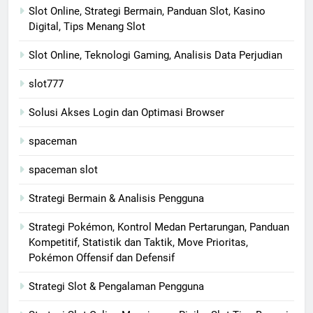
Slot Online, Strategi Bermain, Panduan Slot, Kasino
Digital, Tips Menang Slot
Slot Online, Teknologi Gaming, Analisis Data Perjudian
slot777
Solusi Akses Login dan Optimasi Browser
spaceman
spaceman slot
Strategi Bermain & Analisis Pengguna
Strategi Pokémon, Kontrol Medan Pertarungan, Panduan
Kompetitif, Statistik dan Taktik, Move Prioritas,
Pokémon Offensif dan Defensif
Strategi Slot & Pengalaman Pengguna