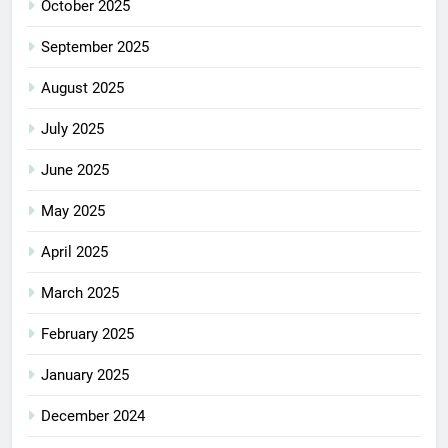
October 2025
September 2025
August 2025
July 2025
June 2025
May 2025
April 2025
March 2025
February 2025
January 2025
December 2024