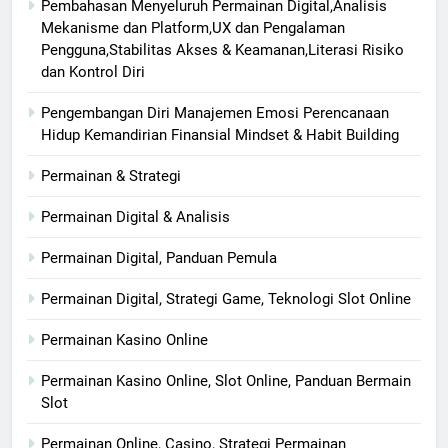
Pembahasan Menyeluruh Permainan Digital,Analisis
Mekanisme dan Platform,UX dan Pengalaman
Pengguna,Stabilitas Akses & Keamanan,Literasi Risiko
dan Kontrol Diri
Pengembangan Diri Manajemen Emosi Perencanaan
Hidup Kemandirian Finansial Mindset & Habit Building
Permainan & Strategi
Permainan Digital & Analisis
Permainan Digital, Panduan Pemula
Permainan Digital, Strategi Game, Teknologi Slot Online
Permainan Kasino Online
Permainan Kasino Online, Slot Online, Panduan Bermain
Slot
Permainan Online, Casino, Strategi Permainan