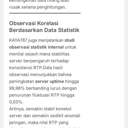
kemungkinan data hilang atau
rusak selama penghitungan.
Observasi Korelasi
Berdasarkan Data Statistik
KAYA787 juga menjalankan
studi
observasi statistik internal
untuk
menilai sejauh mana stabilitas
server berpengaruh terhadap
konsistensi RTP.Data hasil
observasi menunjukkan bahwa
peningkatan
server uptime
hingga
99,98% berbanding lurus dengan
penurunan fluktuasi RTP hingga
0,03%.
Artinya, semakin stabil koneksi
server dan semakin sedikit anomali
jaringan, maka nilai RTP yang