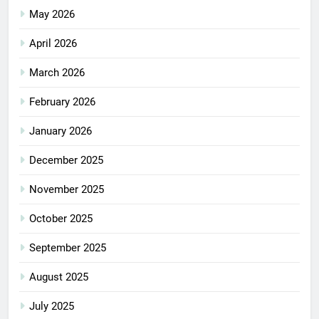
May 2026
April 2026
March 2026
February 2026
January 2026
December 2025
November 2025
October 2025
September 2025
August 2025
July 2025