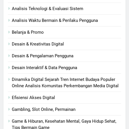
Analisis Teknologi & Evaluasi Sistem
Analisis Waktu Bermain & Perilaku Pengguna
Belanja & Promo
Desain & Kreativitas Digital
Desain & Pengalaman Pengguna
Desain Interaktif & Data Pengguna
Dinamika Digital Sejarah Tren Internet Budaya Populer
Online Analisis Komunitas Perkembangan Media Digital
Efisiensi Akses Digital
Gambling, Slot Online, Permainan
Game & Hiburan, Kesehatan Mental, Gaya Hidup Sehat,
Tips Bermain Game