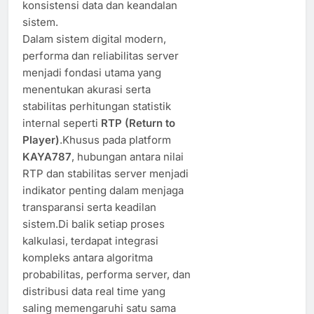
konsistensi data dan keandalan
sistem.
Dalam sistem digital modern,
performa dan reliabilitas server
menjadi fondasi utama yang
menentukan akurasi serta
stabilitas perhitungan statistik
internal seperti
RTP (Return to
Player)
.Khusus pada platform
KAYA787
, hubungan antara nilai
RTP dan stabilitas server menjadi
indikator penting dalam menjaga
transparansi serta keadilan
sistem.Di balik setiap proses
kalkulasi, terdapat integrasi
kompleks antara algoritma
probabilitas, performa server, dan
distribusi data real time yang
saling memengaruhi satu sama