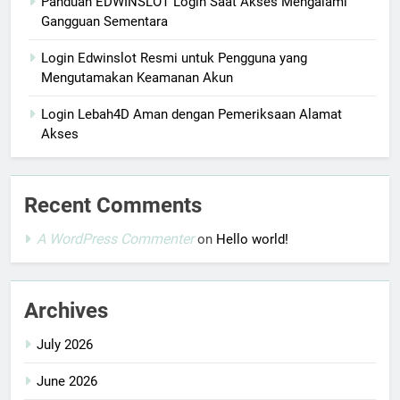
Panduan EDWINSLOT Login Saat Akses Mengalami
Gangguan Sementara
Login Edwinslot Resmi untuk Pengguna yang
Mengutamakan Keamanan Akun
Login Lebah4D Aman dengan Pemeriksaan Alamat
Akses
Recent Comments
A WordPress Commenter
on
Hello world!
Archives
July 2026
June 2026