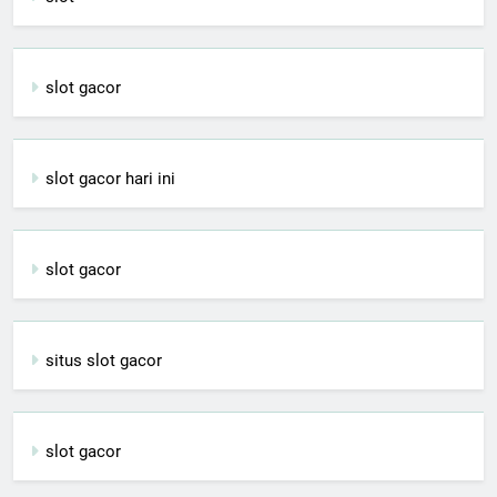
slot gacor
slot gacor hari ini
slot gacor
situs slot gacor
slot gacor