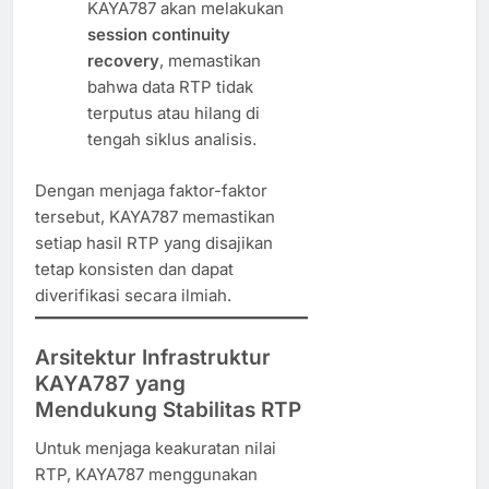
KAYA787 akan melakukan
session continuity
recovery
, memastikan
bahwa data RTP tidak
terputus atau hilang di
tengah siklus analisis.
Dengan menjaga faktor-faktor
tersebut, KAYA787 memastikan
setiap hasil RTP yang disajikan
tetap konsisten dan dapat
diverifikasi secara ilmiah.
Arsitektur Infrastruktur
KAYA787 yang
Mendukung Stabilitas RTP
Untuk menjaga keakuratan nilai
RTP, KAYA787 menggunakan