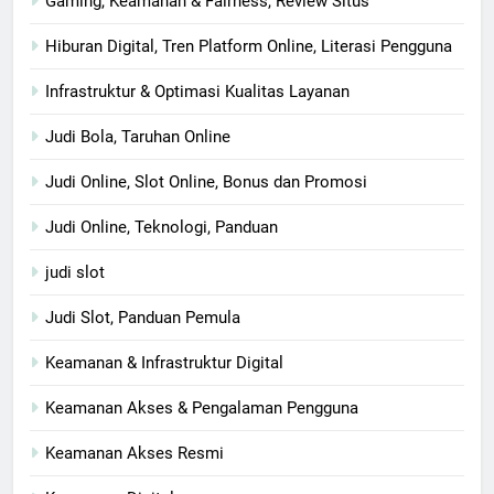
Gaming, Keamanan & Fairness, Review Situs
Hiburan Digital, Tren Platform Online, Literasi Pengguna
Infrastruktur & Optimasi Kualitas Layanan
Judi Bola, Taruhan Online
Judi Online, Slot Online, Bonus dan Promosi
Judi Online, Teknologi, Panduan
judi slot
Judi Slot, Panduan Pemula
Keamanan & Infrastruktur Digital
Keamanan Akses & Pengalaman Pengguna
Keamanan Akses Resmi