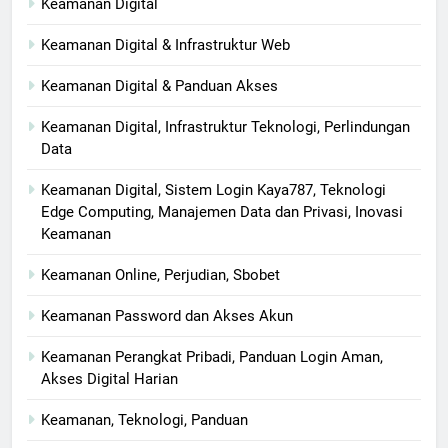
Keamanan Digital
Keamanan Digital & Infrastruktur Web
Keamanan Digital & Panduan Akses
Keamanan Digital, Infrastruktur Teknologi, Perlindungan
Data
Keamanan Digital, Sistem Login Kaya787, Teknologi
Edge Computing, Manajemen Data dan Privasi, Inovasi
Keamanan
Keamanan Online, Perjudian, Sbobet
Keamanan Password dan Akses Akun
Keamanan Perangkat Pribadi, Panduan Login Aman,
Akses Digital Harian
Keamanan, Teknologi, Panduan