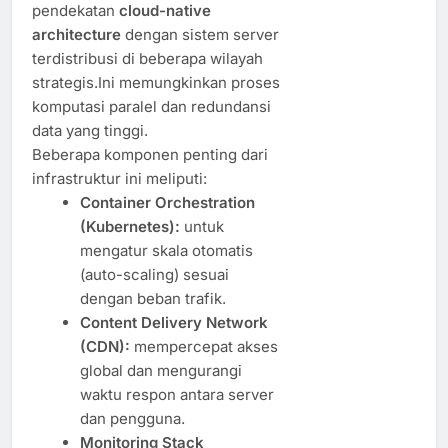
pendekatan
cloud-native
architecture
dengan sistem server
terdistribusi di beberapa wilayah
strategis.Ini memungkinkan proses
komputasi paralel dan redundansi
data yang tinggi.
Beberapa komponen penting dari
infrastruktur ini meliputi:
Container Orchestration
(Kubernetes):
untuk
mengatur skala otomatis
(auto-scaling) sesuai
dengan beban trafik.
Content Delivery Network
(CDN):
mempercepat akses
global dan mengurangi
waktu respon antara server
dan pengguna.
Monitoring Stack