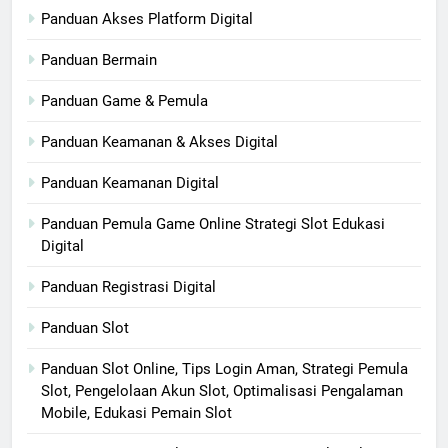
Panduan Akses Platform Digital
Panduan Bermain
Panduan Game & Pemula
Panduan Keamanan & Akses Digital
Panduan Keamanan Digital
Panduan Pemula Game Online Strategi Slot Edukasi
Digital
Panduan Registrasi Digital
Panduan Slot
Panduan Slot Online, Tips Login Aman, Strategi Pemula
Slot, Pengelolaan Akun Slot, Optimalisasi Pengalaman
Mobile, Edukasi Pemain Slot