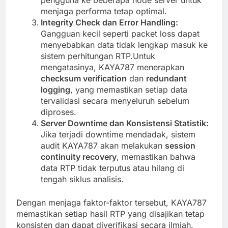
menjaga performa tetap optimal.
Integrity Check dan Error Handling:
Gangguan kecil seperti packet loss dapat
menyebabkan data tidak lengkap masuk ke
sistem perhitungan RTP.Untuk
mengatasinya, KAYA787 menerapkan
checksum verification
dan
redundant
logging
, yang memastikan setiap data
tervalidasi secara menyeluruh sebelum
diproses.
Server Downtime dan Konsistensi Statistik:
Jika terjadi downtime mendadak, sistem
audit KAYA787 akan melakukan
session
continuity recovery
, memastikan bahwa
data RTP tidak terputus atau hilang di
tengah siklus analisis.
Dengan menjaga faktor-faktor tersebut, KAYA787
memastikan setiap hasil RTP yang disajikan tetap
konsisten dan dapat diverifikasi secara ilmiah.