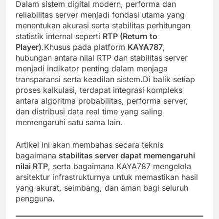
Dalam sistem digital modern, performa dan
reliabilitas server menjadi fondasi utama yang
menentukan akurasi serta stabilitas perhitungan
statistik internal seperti
RTP (Return to
Player)
.Khusus pada platform
KAYA787
,
hubungan antara nilai RTP dan stabilitas server
menjadi indikator penting dalam menjaga
transparansi serta keadilan sistem.Di balik setiap
proses kalkulasi, terdapat integrasi kompleks
antara algoritma probabilitas, performa server,
dan distribusi data real time yang saling
memengaruhi satu sama lain.
Artikel ini akan membahas secara teknis
bagaimana
stabilitas server dapat memengaruhi
nilai RTP
, serta bagaimana KAYA787 mengelola
arsitektur infrastrukturnya untuk memastikan hasil
yang akurat, seimbang, dan aman bagi seluruh
pengguna.