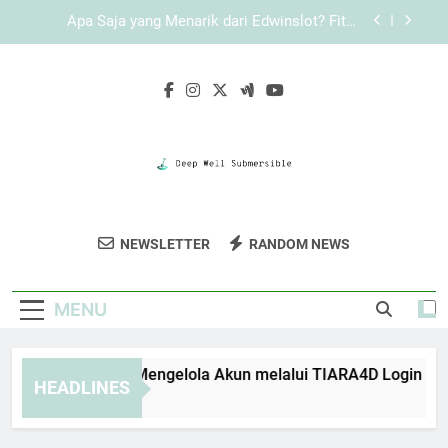
Skip
Panduan EDWINSLOT Login Saat Akses
to
Mengalami Gangguan Sementara
content
Login Edwinslot Resmi untuk Pengguna yang
Mengutamakan Keamanan Akun
Panduan Praktis Mengelola Akun melalui
TIARA4D Login
Apa Saja yang Menarik dari Edwinslot? Fitur,
Pengalaman, dan Keunggulan Platform
Panduan EDWINSLOT Login Saat Akses
Mengalami Gangguan Sementara
Deep Well
Dapatkan Layanan Pengeboran Sumur
Login Edwinslot Resmi untuk Pengguna yang
NEWSLETTER
RANDOM NEWS
Submersible
Mengutamakan Keamanan Akun
Berkualitas Dari Deep Well Submersible.
MENU
nduan Praktis Mengelola Akun melalui TIARA4D Login
HEADLINES
Weeks Ago