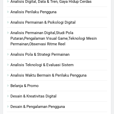
Analisis Digital, Data & Tren, Gaya Hidup Cerdas
Analisis Perilaku Pengguna
Analisis Permainan & Psikologi Digital
Analisis Permainan Digital,Studi Pola
Putaran,Pengalaman Visual Game,Teknologi Mesin
Permainan,Observasi Ritme Reel
Analisis Pola & Strategi Permainan
Analisis Teknologi & Evaluasi Sistem
Analisis Waktu Bermain & Perilaku Pengguna
Belanja & Promo
Desain & Kreativitas Digital
Desain & Pengalaman Pengguna