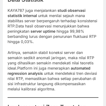
KAYA787 juga menjalankan
studi observasi
statistik internal
untuk menilai sejauh mana
stabilitas server berpengaruh terhadap konsistensi
RTP.Data hasil observasi menunjukkan bahwa
peningkatan
server uptime
hingga 99,98%
berbanding lurus dengan penurunan fluktuasi RTP
hingga 0,03%.
Artinya, semakin stabil koneksi server dan
semakin sedikit anomali jaringan, maka nilai RTP
yang dihasilkan semakin mendekati nilai teoretis
ideal.Platform ini juga menerapkan
automated
regression analysis
untuk mendeteksi tren deviasi
nilai RTP, memastikan bahwa setiap perubahan di
sisi infrastruktur langsung dikompensasikan
melalui kalibrasi algoritma.