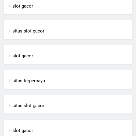
slot gacor
situs slot gacor
slot gacor
situs terpercaya
situs slot gacor
slot gacor