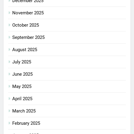
December 2025
November 2025
October 2025
September 2025
August 2025
July 2025
June 2025
May 2025
April 2025
March 2025
February 2025