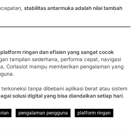
kecepatan,
stabilitas antarmuka adalah nilai tambah
 platform ringan dan efisien yang sangat cocok
an tampilan sederhana, performa cepat, navigasi
daya, Corlaslot mampu memberikan pengalaman yang
gguna.
 terkoneksi tanpa dibebani aplikasi berat atau sistem
agai solusi digital yang bisa diandalkan setiap hari
.
arian
pengalaman pengguna
platform ringan