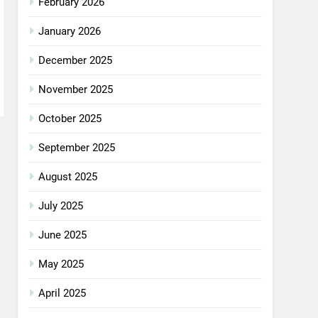
February 2026
January 2026
December 2025
November 2025
October 2025
September 2025
August 2025
July 2025
June 2025
May 2025
April 2025