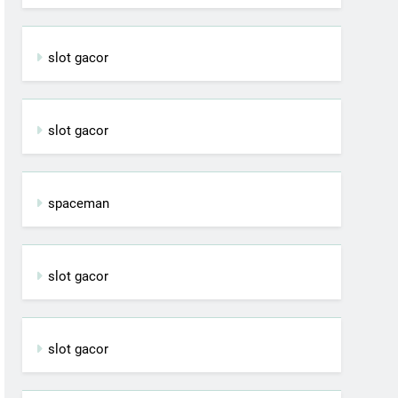
slot gacor
slot gacor
spaceman
slot gacor
slot gacor