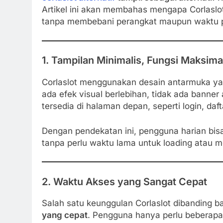
Artikel ini akan membahas mengapa Corlaslo
tanpa membebani perangkat maupun waktu 
1.
Tampilan Minimalis, Fungsi Maksima
Corlaslot menggunakan desain antarmuka y
ada efek visual berlebihan, tidak ada banne
tersedia di halaman depan, seperti login, daft
Dengan pendekatan ini, pengguna harian bis
tanpa perlu waktu lama untuk loading atau me
2.
Waktu Akses yang Sangat Cepat
Salah satu keunggulan Corlaslot dibanding b
yang cepat
. Pengguna hanya perlu beberapa