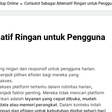
idup Online
Corlaslot Sebagai Alternatif Ringan untuk Pengg
natif Ringan untuk Pengguna
ng ringan dan responsif untuk pengguna harian.
enjadi pilihan efisien bagi mereka yang
akses.
kses platform tertentu dalam rutinitas harian,
njadi faktor penting. Mereka tidak mencari platform
uhkan adalah
layanan yang cepat dibuka, mudah
 data atau memori perangkat
. Dalam konteks inilah
ingan dan efisien untuk kebutuhan digital sehari-hari
.