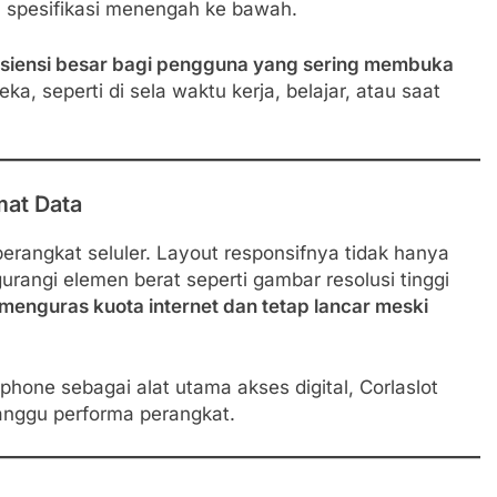
n spesifikasi menengah ke bawah.
isiensi besar bagi pengguna yang sering membuka
a, seperti di sela waktu kerja, belajar, atau saat
mat Data
perangkat seluler. Layout responsifnya tidak hanya
rangi elemen berat seperti gambar resolusi tinggi
 menguras kuota internet dan tetap lancar meski
one sebagai alat utama akses digital, Corlaslot
ganggu performa perangkat.