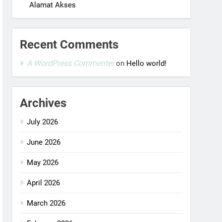
Alamat Akses
Recent Comments
A WordPress Commenter
on
Hello world!
Archives
July 2026
June 2026
May 2026
April 2026
March 2026