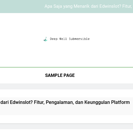
Apa Saja yang Menarik dari Edwinslot? Fitur
Panduan EDWINSLOT Login Saat A
Login Edwinslot Resmi untuk Penggu
Panduan Praktis 
p Well Submersible
Apa Saja yang Menarik dari Edwinslot? Fitur
Layanan Pengeboran Sumur Berkualitas Dari Deep Well Submers
Panduan EDWINSLOT Login Saat A
SAMPLE PAGE
Login Edwinslot Resmi untuk Penggu
nslot? Fitur, Pengalaman, dan Keunggulan Platform
Pan
1 Mo