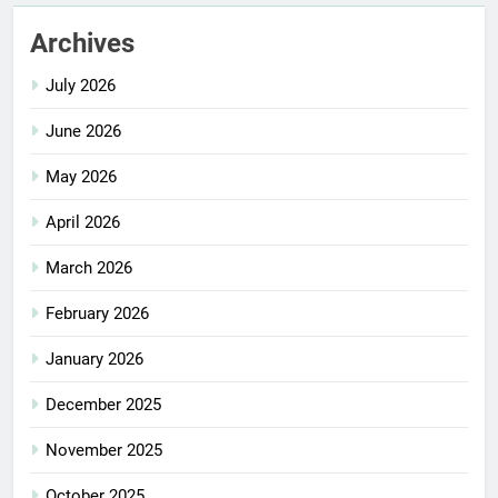
Archives
July 2026
June 2026
May 2026
April 2026
March 2026
February 2026
January 2026
December 2025
November 2025
October 2025