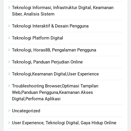
Teknologi Informasi, Infrastruktur Digital, Keamanan
Siber, Analisis Sistem
Teknologi Interaktif & Desain Pengguna
Teknologi Platform Digital
Teknologi, Horas88, Pengalaman Pengguna
Teknologi, Panduan Perjudian Online
Teknologi,Keamanan Digital,User Experience
Troubleshooting Browser,Optimasi Tampilan
Web,Panduan Pengguna,Keamanan Akses
Digital,Performa Aplikasi
Uncategorized
User Experience, Teknologi Digital, Gaya Hidup Online