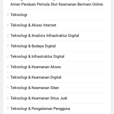
Aman Panduan Pemula Slot Keamanan Bermain Online
Teknologi
Teknologi & Akses Internet
Teknologi & Analisis Infrastruktur Digital
Teknologi & Budaya Digital
Teknologi & Infrastruktur Digital
Teknologi & Keamanan Akses
Teknologi & Keamanan Digital
Teknologi & Keamanan Siber
Teknologi & Keamanan Situs Judi
Teknologi & Pengalaman Pengguna