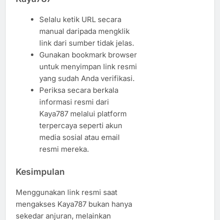
Selalu ketik URL secara
manual daripada mengklik
link dari sumber tidak jelas.
Gunakan bookmark browser
untuk menyimpan link resmi
yang sudah Anda verifikasi.
Periksa secara berkala
informasi resmi dari
Kaya787 melalui platform
terpercaya seperti akun
media sosial atau email
resmi mereka.
Kesimpulan
Menggunakan link resmi saat
mengakses Kaya787 bukan hanya
sekedar anjuran, melainkan