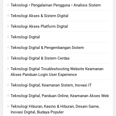
Teknologi • Pengalaman Pengguna • Analisis Sistem
Teknologi Akses & Sistem Digital
Teknologi Akses Platform Digital
Teknologi Digital
Teknologi Digital & Pengembangan Sistem
Teknologi Digital & Sistem Cerdas
Teknologi Digital Troubleshooting Website Keamanan
Akses Panduan Login User Experience
Teknologi Digital, Keamanan Sistem, Inovasi IT
Teknologi Digital, Panduan Online, Keamanan Akses Web
Teknologi Hiburan, Kasino & Hiburan, Desain Game,
Inovasi Digital, Budaya Populer