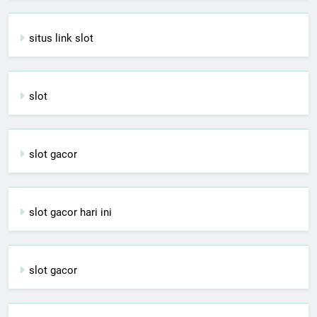
situs link slot
slot
slot gacor
slot gacor hari ini
slot gacor