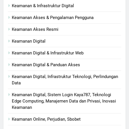
Keamanan & Infrastruktur Digital
Keamanan Akses & Pengalaman Pengguna
Keamanan Akses Resmi
Keamanan Digital
Keamanan Digital & Infrastruktur Web
Keamanan Digital & Panduan Akses
Keamanan Digital, Infrastruktur Teknologi, Perlindungan
Data
Keamanan Digital, Sistem Login Kaya787, Teknologi
Edge Computing, Manajemen Data dan Privasi, Inovasi
Keamanan
Keamanan Online, Perjudian, Sbobet