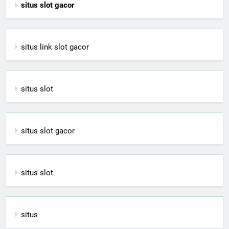
situs slot gacor
situs link slot gacor
situs slot
situs slot gacor
situs slot
situs