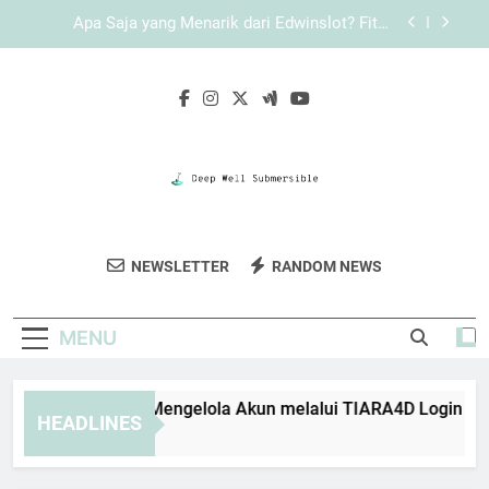
Skip
Panduan EDWINSLOT Login Saat Akses
to
Mengalami Gangguan Sementara
content
Login Edwinslot Resmi untuk Pengguna yang
Mengutamakan Keamanan Akun
Panduan Praktis Mengelola Akun melalui
TIARA4D Login
Apa Saja yang Menarik dari Edwinslot? Fitur,
Pengalaman, dan Keunggulan Platform
Panduan EDWINSLOT Login Saat Akses
Mengalami Gangguan Sementara
Deep Well
Dapatkan Layanan Pengeboran Sumur
Login Edwinslot Resmi untuk Pengguna yang
NEWSLETTER
RANDOM NEWS
Submersible
Mengutamakan Keamanan Akun
Berkualitas Dari Deep Well Submersible.
MENU
nduan Praktis Mengelola Akun melalui TIARA4D Login
HEADLINES
Weeks Ago