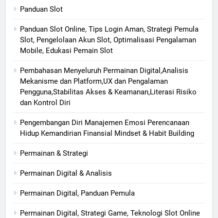
Panduan Slot
Panduan Slot Online, Tips Login Aman, Strategi Pemula
Slot, Pengelolaan Akun Slot, Optimalisasi Pengalaman
Mobile, Edukasi Pemain Slot
Pembahasan Menyeluruh Permainan Digital,Analisis
Mekanisme dan Platform,UX dan Pengalaman
Pengguna,Stabilitas Akses & Keamanan,Literasi Risiko
dan Kontrol Diri
Pengembangan Diri Manajemen Emosi Perencanaan
Hidup Kemandirian Finansial Mindset & Habit Building
Permainan & Strategi
Permainan Digital & Analisis
Permainan Digital, Panduan Pemula
Permainan Digital, Strategi Game, Teknologi Slot Online