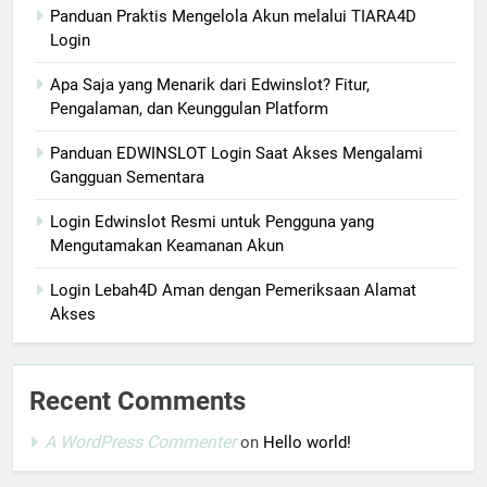
Panduan Praktis Mengelola Akun melalui TIARA4D
Login
Apa Saja yang Menarik dari Edwinslot? Fitur,
Pengalaman, dan Keunggulan Platform
Panduan EDWINSLOT Login Saat Akses Mengalami
Gangguan Sementara
Login Edwinslot Resmi untuk Pengguna yang
Mengutamakan Keamanan Akun
Login Lebah4D Aman dengan Pemeriksaan Alamat
Akses
Recent Comments
A WordPress Commenter
on
Hello world!