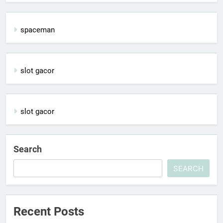
spaceman
slot gacor
slot gacor
Search
SEARCH
Recent Posts