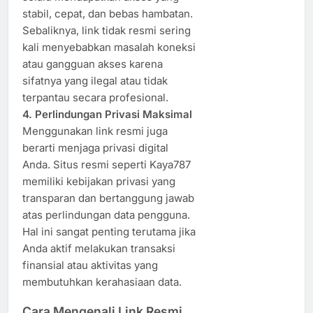
stabil, cepat, dan bebas hambatan.
Sebaliknya, link tidak resmi sering
kali menyebabkan masalah koneksi
atau gangguan akses karena
sifatnya yang ilegal atau tidak
terpantau secara profesional.
4. Perlindungan Privasi Maksimal
Menggunakan link resmi juga
berarti menjaga privasi digital
Anda. Situs resmi seperti Kaya787
memiliki kebijakan privasi yang
transparan dan bertanggung jawab
atas perlindungan data pengguna.
Hal ini sangat penting terutama jika
Anda aktif melakukan transaksi
finansial atau aktivitas yang
membutuhkan kerahasiaan data.
Cara Mengenali Link Resmi