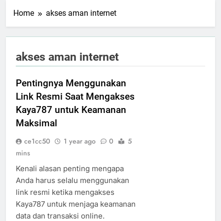
Home
akses aman internet
akses aman internet
Pentingnya Menggunakan
Link Resmi Saat Mengakses
Kaya787 untuk Keamanan
Maksimal
ce1cc50
1 year ago
0
5
mins
Kenali alasan penting mengapa
Anda harus selalu menggunakan
link resmi ketika mengakses
Kaya787 untuk menjaga keamanan
data dan transaksi online.