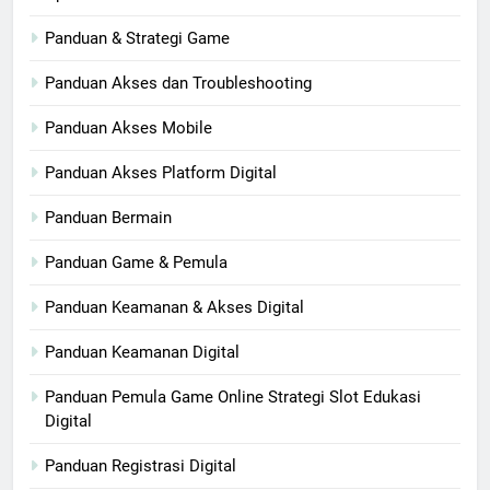
Panduan & Strategi Game
Panduan Akses dan Troubleshooting
Panduan Akses Mobile
Panduan Akses Platform Digital
Panduan Bermain
Panduan Game & Pemula
Panduan Keamanan & Akses Digital
Panduan Keamanan Digital
Panduan Pemula Game Online Strategi Slot Edukasi
Digital
Panduan Registrasi Digital