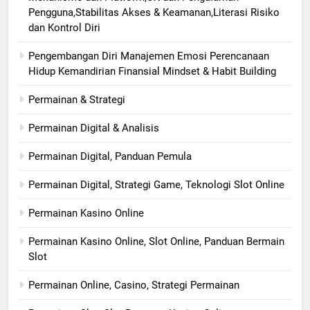
Pengguna,Stabilitas Akses & Keamanan,Literasi Risiko
dan Kontrol Diri
Pengembangan Diri Manajemen Emosi Perencanaan
Hidup Kemandirian Finansial Mindset & Habit Building
Permainan & Strategi
Permainan Digital & Analisis
Permainan Digital, Panduan Pemula
Permainan Digital, Strategi Game, Teknologi Slot Online
Permainan Kasino Online
Permainan Kasino Online, Slot Online, Panduan Bermain
Slot
Permainan Online, Casino, Strategi Permainan