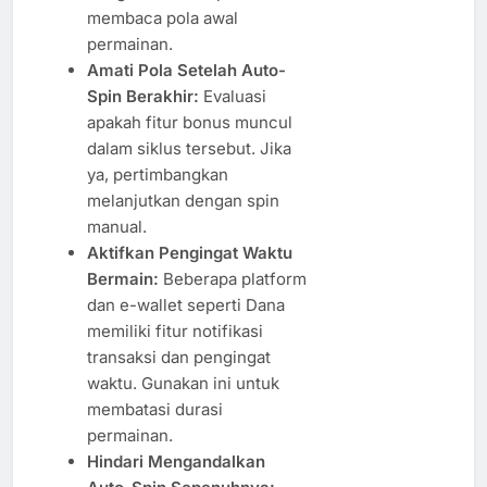
membaca pola awal
permainan.
Amati Pola Setelah Auto-
Spin Berakhir:
Evaluasi
apakah fitur bonus muncul
dalam siklus tersebut. Jika
ya, pertimbangkan
melanjutkan dengan spin
manual.
Aktifkan Pengingat Waktu
Bermain:
Beberapa platform
dan e-wallet seperti Dana
memiliki fitur notifikasi
transaksi dan pengingat
waktu. Gunakan ini untuk
membatasi durasi
permainan.
Hindari Mengandalkan