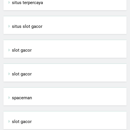
situs terpercaya
situs slot gacor
slot gacor
slot gacor
spaceman
slot gacor