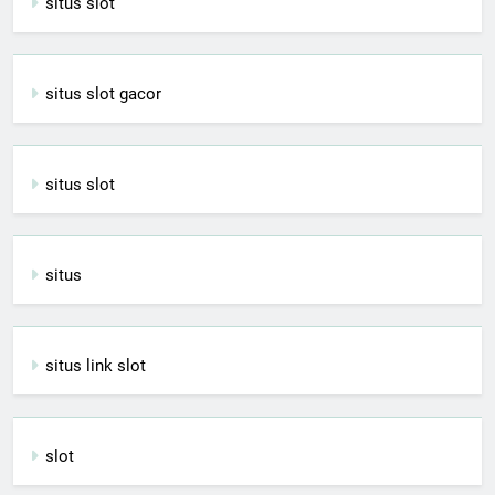
situs slot
situs slot gacor
situs slot
situs
situs link slot
slot