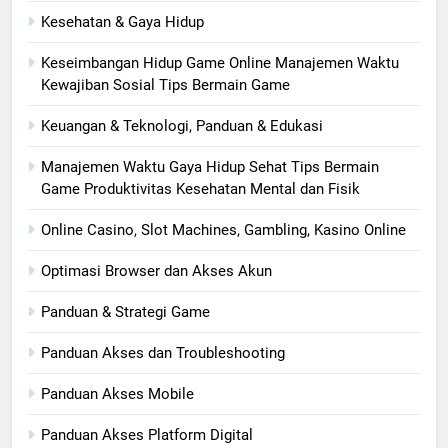
Kesehatan & Gaya Hidup
Keseimbangan Hidup Game Online Manajemen Waktu
Kewajiban Sosial Tips Bermain Game
Keuangan & Teknologi, Panduan & Edukasi
Manajemen Waktu Gaya Hidup Sehat Tips Bermain
Game Produktivitas Kesehatan Mental dan Fisik
Online Casino, Slot Machines, Gambling, Kasino Online
Optimasi Browser dan Akses Akun
Panduan & Strategi Game
Panduan Akses dan Troubleshooting
Panduan Akses Mobile
Panduan Akses Platform Digital