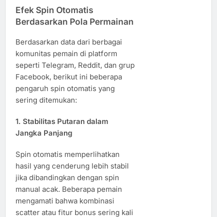
Efek Spin Otomatis
Berdasarkan Pola Permainan
Berdasarkan data dari berbagai
komunitas pemain di platform
seperti Telegram, Reddit, dan grup
Facebook, berikut ini beberapa
pengaruh spin otomatis yang
sering ditemukan:
1.
Stabilitas Putaran dalam
Jangka Panjang
Spin otomatis memperlihatkan
hasil yang cenderung lebih stabil
jika dibandingkan dengan spin
manual acak. Beberapa pemain
mengamati bahwa kombinasi
scatter atau fitur bonus sering kali