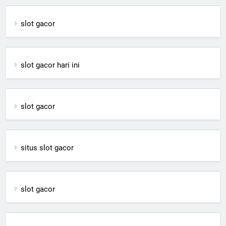
slot gacor
slot gacor hari ini
slot gacor
situs slot gacor
slot gacor