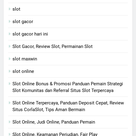
slot
slot gacor
slot gacor hari ini
Slot Gacor, Review Slot, Permainan Slot
slot maxwin
slot online
Slot Online Bonus & Promosi Panduan Pemain Strategi
Slot Komunitas dan Referral Situs Slot Terpercaya
Slot Online Terpercaya, Panduan Deposit Cepat, Review
Situs CorlaSlot, Tips Aman Bermain
Slot Online, Judi Online, Panduan Pemain
Slot Online, Keamanan Perjudian, Fair Play