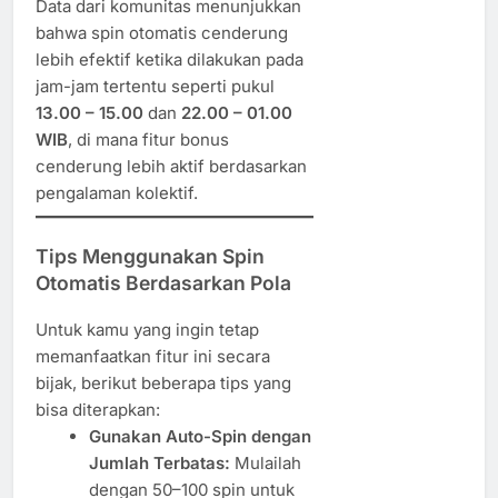
Data dari komunitas menunjukkan
bahwa spin otomatis cenderung
lebih efektif ketika dilakukan pada
jam-jam tertentu seperti pukul
13.00 – 15.00
dan
22.00 – 01.00
WIB
, di mana fitur bonus
cenderung lebih aktif berdasarkan
pengalaman kolektif.
Tips Menggunakan Spin
Otomatis Berdasarkan Pola
Untuk kamu yang ingin tetap
memanfaatkan fitur ini secara
bijak, berikut beberapa tips yang
bisa diterapkan:
Gunakan Auto-Spin dengan
Jumlah Terbatas:
Mulailah
dengan 50–100 spin untuk