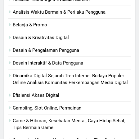
Analisis Waktu Bermain & Perilaku Pengguna
Belanja & Promo
Desain & Kreativitas Digital
Desain & Pengalaman Pengguna
Desain Interaktif & Data Pengguna
Dinamika Digital Sejarah Tren Internet Budaya Populer
Online Analisis Komunitas Perkembangan Media Digital
Efisiensi Akses Digital
Gambling, Slot Online, Permainan
Game & Hiburan, Kesehatan Mental, Gaya Hidup Sehat,
Tips Bermain Game