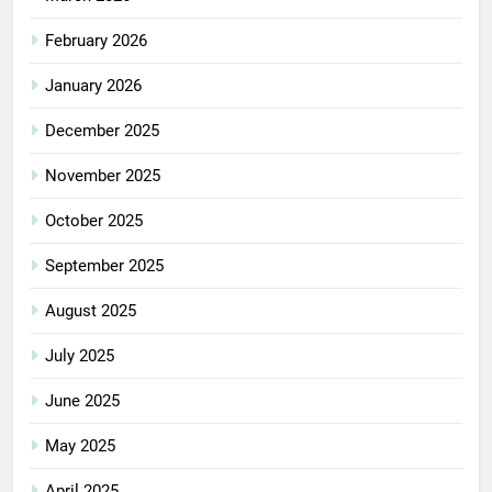
February 2026
January 2026
December 2025
November 2025
October 2025
September 2025
August 2025
July 2025
June 2025
May 2025
April 2025