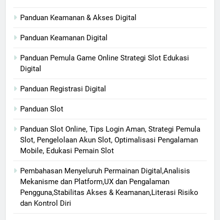
Panduan Keamanan & Akses Digital
Panduan Keamanan Digital
Panduan Pemula Game Online Strategi Slot Edukasi
Digital
Panduan Registrasi Digital
Panduan Slot
Panduan Slot Online, Tips Login Aman, Strategi Pemula
Slot, Pengelolaan Akun Slot, Optimalisasi Pengalaman
Mobile, Edukasi Pemain Slot
Pembahasan Menyeluruh Permainan Digital,Analisis
Mekanisme dan Platform,UX dan Pengalaman
Pengguna,Stabilitas Akses & Keamanan,Literasi Risiko
dan Kontrol Diri