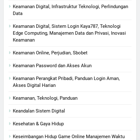
Keamanan Digital, Infrastruktur Teknologi, Perlindungan
Data
Keamanan Digital, Sistem Login Kaya787, Teknologi
Edge Computing, Manajemen Data dan Privasi, Inovasi
Keamanan
Keamanan Online, Perjudian, Sbobet
Keamanan Password dan Akses Akun
Keamanan Perangkat Pribadi, Panduan Login Aman,
Akses Digital Harian
Keamanan, Teknologi, Panduan
Keandalan Sistem Digital
Kesehatan & Gaya Hidup
Keseimbangan Hidup Game Online Manajemen Waktu