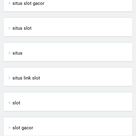
situs slot gacor
situs slot
situs
situs link slot
slot
slot gacor