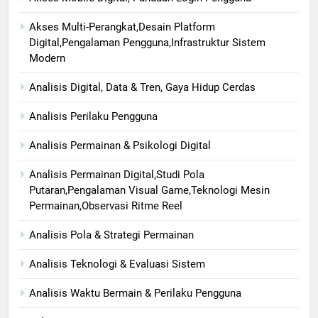
Akses Multi-Perangkat,Desain Platform
Digital,Pengalaman Pengguna,Infrastruktur Sistem
Modern
Analisis Digital, Data & Tren, Gaya Hidup Cerdas
Analisis Perilaku Pengguna
Analisis Permainan & Psikologi Digital
Analisis Permainan Digital,Studi Pola
Putaran,Pengalaman Visual Game,Teknologi Mesin
Permainan,Observasi Ritme Reel
Analisis Pola & Strategi Permainan
Analisis Teknologi & Evaluasi Sistem
Analisis Waktu Bermain & Perilaku Pengguna