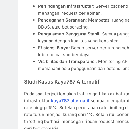
Perlindungan Infrastruktur:
Server backend 
menangani request berlebihan.
Pencegahan Serangan:
Membatasi ruang ger
DDoS, atau bot scraping.
Pengalaman Pengguna Stabil:
Semua pengg
layanan dengan kualitas yang konsisten.
Efisiensi Biaya:
Beban server berkurang sehi
lebih hemat sumber daya.
Visibilitas dan Transparansi:
Monitoring API
memahami pola penggunaan dan potensi ano
Studi Kasus Kaya787 Alternatif
Pada saat terjadi lonjakan trafik signifikan akibat k
infrastruktur
kaya787 alternatif
sempat mengalami 
rate hingga 15%. Setelah penerapan
rate limiting
d
rate turun menjadi kurang dari 1%. Selain itu, pen
throttling berhasil mencegah ribuan request mencu
dari bot otomatis.