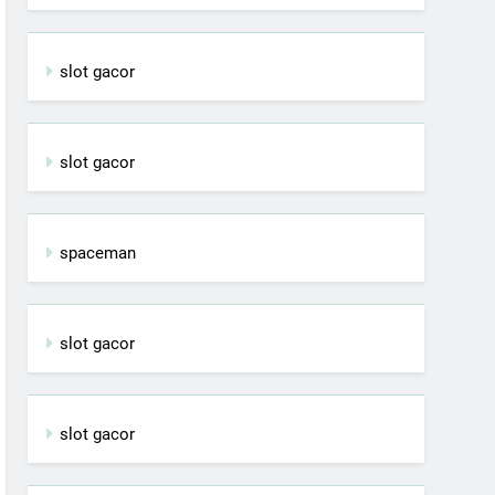
slot gacor
slot gacor
spaceman
slot gacor
slot gacor