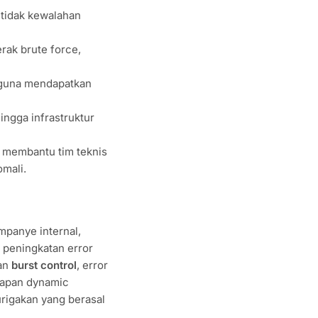
tidak kewalahan
ak brute force,
una mendapatkan
ngga infrastruktur
 membantu tim teknis
mali.
ampanye internal,
peningkatan error
an
burst control
, error
erapan dynamic
rigakan yang berasal