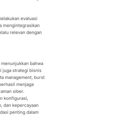
melakukan evaluasi
rta mengintegrasikan
elalu relevan dengan
menunjukkan bahwa
 juga strategi bisnis
ota management, burst
 berhasil menjaga
caman siber.
n konfigurasi,
n, dan kepercayaan
dasi penting dalam