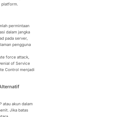
 platform.
mlah permintaan
asi dalam jangka
ad pada server,
alaman pengguna
te force attack,
Denial of Service
ate Control menjadi
lternatif
P atau akun dalam
enit. Jika batas
tara.