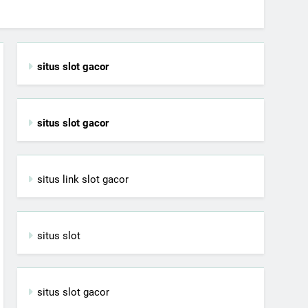
situs slot gacor
situs slot gacor
situs link slot gacor
situs slot
situs slot gacor