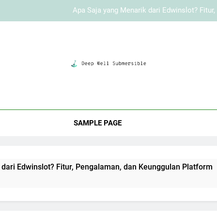
Apa Saja yang Menarik dari Edwinslot? Fitur
Panduan EDWINSLOT Login Saat A
Login Edwinslot Resmi untuk Penggu
Panduan Praktis 
p Well Submersible
Apa Saja yang Menarik dari Edwinslot? Fitur
Layanan Pengeboran Sumur Berkualitas Dari Deep Well Submers
Panduan EDWINSLOT Login Saat A
SAMPLE PAGE
Login Edwinslot Resmi untuk Penggu
lot? Fitur, Pengalaman, dan Keunggulan Platform
Pandu
1 Month