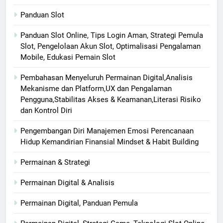
Panduan Slot
Panduan Slot Online, Tips Login Aman, Strategi Pemula
Slot, Pengelolaan Akun Slot, Optimalisasi Pengalaman
Mobile, Edukasi Pemain Slot
Pembahasan Menyeluruh Permainan Digital,Analisis
Mekanisme dan Platform,UX dan Pengalaman
Pengguna,Stabilitas Akses & Keamanan,Literasi Risiko
dan Kontrol Diri
Pengembangan Diri Manajemen Emosi Perencanaan
Hidup Kemandirian Finansial Mindset & Habit Building
Permainan & Strategi
Permainan Digital & Analisis
Permainan Digital, Panduan Pemula