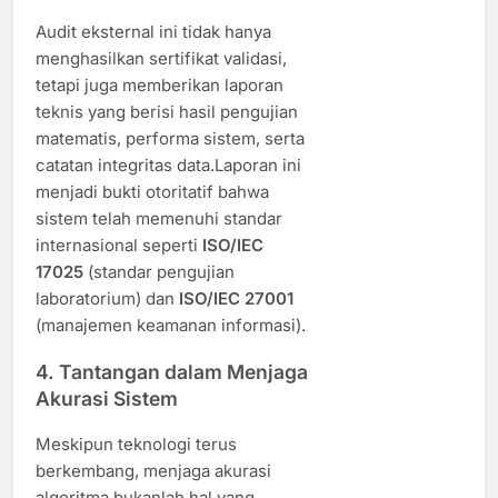
Audit eksternal ini tidak hanya
menghasilkan sertifikat validasi,
tetapi juga memberikan laporan
teknis yang berisi hasil pengujian
matematis, performa sistem, serta
catatan integritas data.Laporan ini
menjadi bukti otoritatif bahwa
sistem telah memenuhi standar
internasional seperti
ISO/IEC
17025
(standar pengujian
laboratorium) dan
ISO/IEC 27001
(manajemen keamanan informasi).
4. Tantangan dalam Menjaga
Akurasi Sistem
Meskipun teknologi terus
berkembang, menjaga akurasi
algoritma bukanlah hal yang