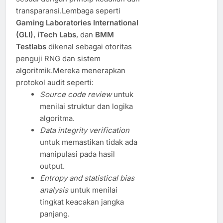
transparansi.Lembaga seperti
Gaming Laboratories International
(GLI)
,
iTech Labs
, dan
BMM
Testlabs
dikenal sebagai otoritas
penguji RNG dan sistem
algoritmik.Mereka menerapkan
protokol audit seperti:
Source code review
untuk
menilai struktur dan logika
algoritma.
Data integrity verification
untuk memastikan tidak ada
manipulasi pada hasil
output.
Entropy and statistical bias
analysis
untuk menilai
tingkat keacakan jangka
panjang.