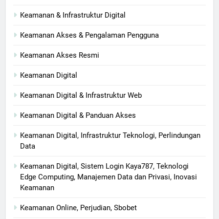
Keamanan & Infrastruktur Digital
Keamanan Akses & Pengalaman Pengguna
Keamanan Akses Resmi
Keamanan Digital
Keamanan Digital & Infrastruktur Web
Keamanan Digital & Panduan Akses
Keamanan Digital, Infrastruktur Teknologi, Perlindungan
Data
Keamanan Digital, Sistem Login Kaya787, Teknologi
Edge Computing, Manajemen Data dan Privasi, Inovasi
Keamanan
Keamanan Online, Perjudian, Sbobet