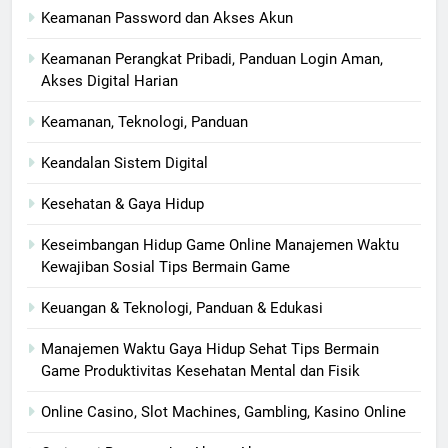
Keamanan Password dan Akses Akun
Keamanan Perangkat Pribadi, Panduan Login Aman,
Akses Digital Harian
Keamanan, Teknologi, Panduan
Keandalan Sistem Digital
Kesehatan & Gaya Hidup
Keseimbangan Hidup Game Online Manajemen Waktu
Kewajiban Sosial Tips Bermain Game
Keuangan & Teknologi, Panduan & Edukasi
Manajemen Waktu Gaya Hidup Sehat Tips Bermain
Game Produktivitas Kesehatan Mental dan Fisik
Online Casino, Slot Machines, Gambling, Kasino Online