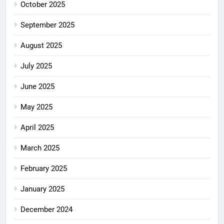
October 2025
September 2025
August 2025
July 2025
June 2025
May 2025
April 2025
March 2025
February 2025
January 2025
December 2024