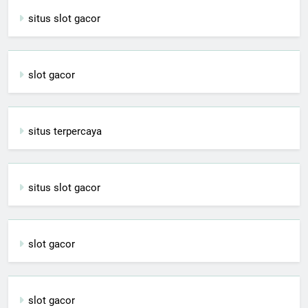
situs slot gacor
slot gacor
situs terpercaya
situs slot gacor
slot gacor
slot gacor