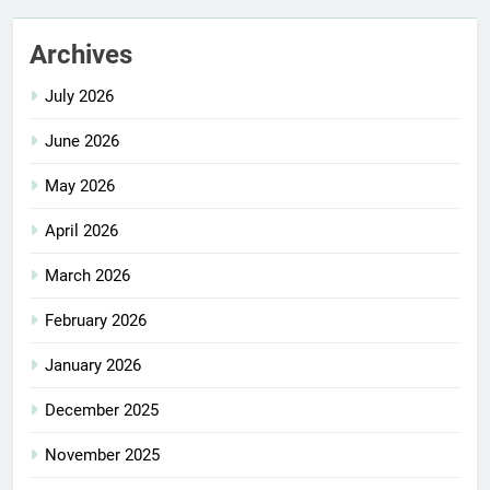
Archives
July 2026
June 2026
May 2026
April 2026
March 2026
February 2026
January 2026
December 2025
November 2025