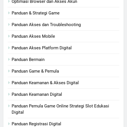
Optimasi Browser dan Akses Akun
Panduan & Strategi Game
Panduan Akses dan Troubleshooting
Panduan Akses Mobile
Panduan Akses Platform Digital
Panduan Bermain
Panduan Game & Pemula
Panduan Keamanan & Akses Digital
Panduan Keamanan Digital
Panduan Pemula Game Online Strategi Slot Edukasi
Digital
Panduan Registrasi Digital