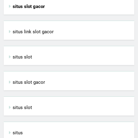
situs slot gacor
situs link slot gacor
situs slot
situs slot gacor
situs slot
situs