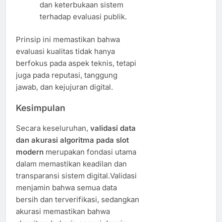
dan keterbukaan sistem
terhadap evaluasi publik.
Prinsip ini memastikan bahwa
evaluasi kualitas tidak hanya
berfokus pada aspek teknis, tetapi
juga pada reputasi, tanggung
jawab, dan kejujuran digital.
Kesimpulan
Secara keseluruhan,
validasi data
dan akurasi algoritma pada slot
modern
merupakan fondasi utama
dalam memastikan keadilan dan
transparansi sistem digital.Validasi
menjamin bahwa semua data
bersih dan terverifikasi, sedangkan
akurasi memastikan bahwa