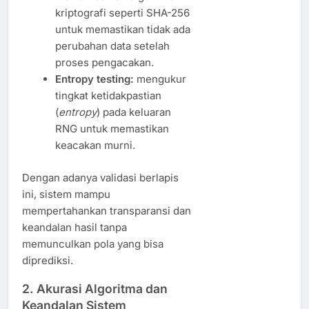
kriptografi seperti SHA-256
untuk memastikan tidak ada
perubahan data setelah
proses pengacakan.
Entropy testing:
mengukur
tingkat ketidakpastian
(
entropy
) pada keluaran
RNG untuk memastikan
keacakan murni.
Dengan adanya validasi berlapis
ini, sistem mampu
mempertahankan transparansi dan
keandalan hasil tanpa
memunculkan pola yang bisa
diprediksi.
2. Akurasi Algoritma dan
Keandalan Sistem