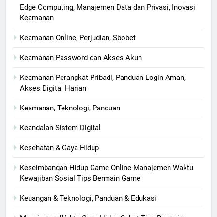
Edge Computing, Manajemen Data dan Privasi, Inovasi
Keamanan
Keamanan Online, Perjudian, Sbobet
Keamanan Password dan Akses Akun
Keamanan Perangkat Pribadi, Panduan Login Aman,
Akses Digital Harian
Keamanan, Teknologi, Panduan
Keandalan Sistem Digital
Kesehatan & Gaya Hidup
Keseimbangan Hidup Game Online Manajemen Waktu
Kewajiban Sosial Tips Bermain Game
Keuangan & Teknologi, Panduan & Edukasi