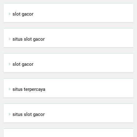
slot gacor
situs slot gacor
slot gacor
situs terpercaya
situs slot gacor