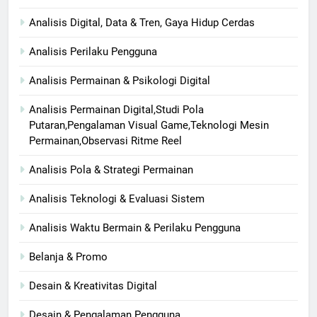
Analisis Digital, Data & Tren, Gaya Hidup Cerdas
Analisis Perilaku Pengguna
Analisis Permainan & Psikologi Digital
Analisis Permainan Digital,Studi Pola
Putaran,Pengalaman Visual Game,Teknologi Mesin
Permainan,Observasi Ritme Reel
Analisis Pola & Strategi Permainan
Analisis Teknologi & Evaluasi Sistem
Analisis Waktu Bermain & Perilaku Pengguna
Belanja & Promo
Desain & Kreativitas Digital
Desain & Pengalaman Pengguna