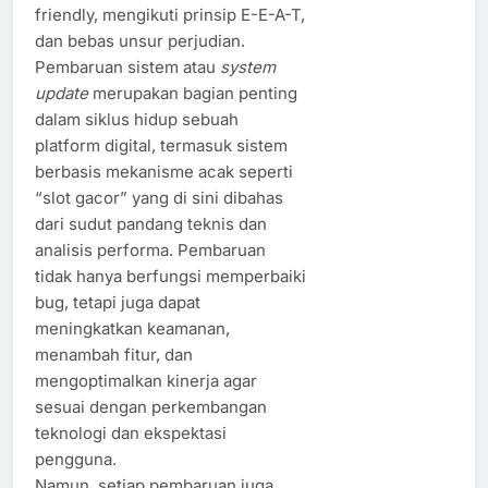
friendly, mengikuti prinsip E-E-A-T,
dan bebas unsur perjudian.
Pembaruan sistem atau
system
update
merupakan bagian penting
dalam siklus hidup sebuah
platform digital, termasuk sistem
berbasis mekanisme acak seperti
“slot gacor” yang di sini dibahas
dari sudut pandang teknis dan
analisis performa. Pembaruan
tidak hanya berfungsi memperbaiki
bug, tetapi juga dapat
meningkatkan keamanan,
menambah fitur, dan
mengoptimalkan kinerja agar
sesuai dengan perkembangan
teknologi dan ekspektasi
pengguna.
Namun, setiap pembaruan juga