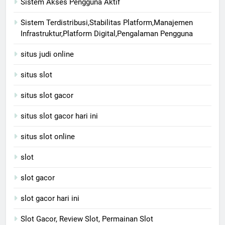
Sistem Akses Pengguna Aktif
Sistem Terdistribusi,Stabilitas Platform,Manajemen
Infrastruktur,Platform Digital,Pengalaman Pengguna
situs judi online
situs slot
situs slot gacor
situs slot gacor hari ini
situs slot online
slot
slot gacor
slot gacor hari ini
Slot Gacor, Review Slot, Permainan Slot