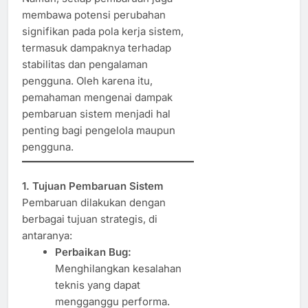
membawa potensi perubahan
signifikan pada pola kerja sistem,
termasuk dampaknya terhadap
stabilitas dan pengalaman
pengguna. Oleh karena itu,
pemahaman mengenai dampak
pembaruan sistem menjadi hal
penting bagi pengelola maupun
pengguna.
1. Tujuan Pembaruan Sistem
Pembaruan dilakukan dengan
berbagai tujuan strategis, di
antaranya:
Perbaikan Bug:
Menghilangkan kesalahan
teknis yang dapat
mengganggu performa.