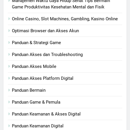
Manajemen Waktu Gaya Hidup Sehat Tips Bermain
Game Produktivitas Kesehatan Mental dan Fisik
Online Casino, Slot Machines, Gambling, Kasino Online
Optimasi Browser dan Akses Akun
Panduan & Strategi Game
Panduan Akses dan Troubleshooting
Panduan Akses Mobile
Panduan Akses Platform Digital
Panduan Bermain
Panduan Game & Pemula
Panduan Keamanan & Akses Digital
Panduan Keamanan Digital