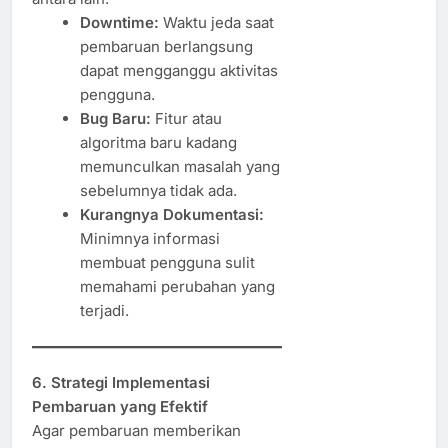
Downtime:
Waktu jeda saat
pembaruan berlangsung
dapat mengganggu aktivitas
pengguna.
Bug Baru:
Fitur atau
algoritma baru kadang
memunculkan masalah yang
sebelumnya tidak ada.
Kurangnya Dokumentasi:
Minimnya informasi
membuat pengguna sulit
memahami perubahan yang
terjadi.
6. Strategi Implementasi
Pembaruan yang Efektif
Agar pembaruan memberikan