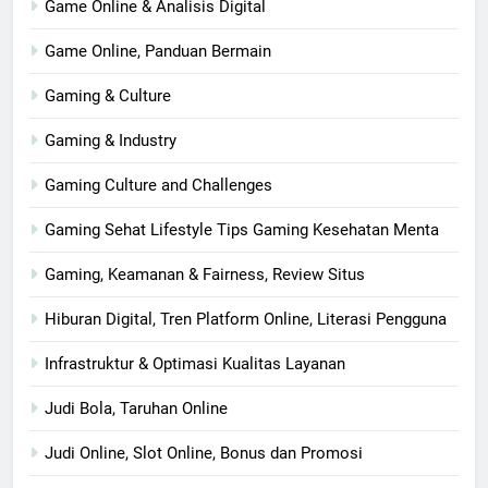
Game Online & Analisis Digital
Game Online, Panduan Bermain
Gaming & Culture
Gaming & Industry
Gaming Culture and Challenges
Gaming Sehat Lifestyle Tips Gaming Kesehatan Menta
Gaming, Keamanan & Fairness, Review Situs
Hiburan Digital, Tren Platform Online, Literasi Pengguna
Infrastruktur & Optimasi Kualitas Layanan
Judi Bola, Taruhan Online
Judi Online, Slot Online, Bonus dan Promosi