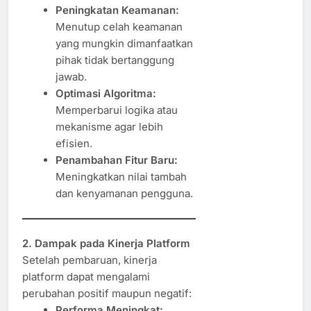
Peningkatan Keamanan:
Menutup celah keamanan
yang mungkin dimanfaatkan
pihak tidak bertanggung
jawab.
Optimasi Algoritma:
Memperbarui logika atau
mekanisme agar lebih
efisien.
Penambahan Fitur Baru:
Meningkatkan nilai tambah
dan kenyamanan pengguna.
2. Dampak pada Kinerja Platform
Setelah pembaruan, kinerja
platform dapat mengalami
perubahan positif maupun negatif:
Performa Meningkat: