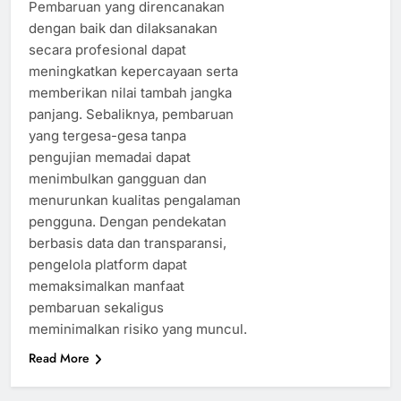
Pembaruan yang direncanakan
dengan baik dan dilaksanakan
secara profesional dapat
meningkatkan kepercayaan serta
memberikan nilai tambah jangka
panjang. Sebaliknya, pembaruan
yang tergesa-gesa tanpa
pengujian memadai dapat
menimbulkan gangguan dan
menurunkan kualitas pengalaman
pengguna. Dengan pendekatan
berbasis data dan transparansi,
pengelola platform dapat
memaksimalkan manfaat
pembaruan sekaligus
meminimalkan risiko yang muncul.
Read More