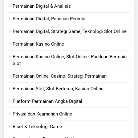
Permainan Digital & Analisis
Permainan Digital, Panduan Pemula
Permainan Digital, Strategi Game, Teknologi Slot Online
Permainan Kasino Online
Permainan Kasino Online, Slot Online, Panduan Bermain
Slot
Permainan Online, Casino, Strategi Permainan
Permainan Slot, Slot Bertema, Kasino Online
Platform Permainan Angka Digital
Privasi dan Keamanan Online
Riset & Teknologi Game