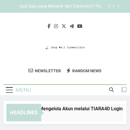
Skip
Panduan EDWINSLOT Login Saat Akses
to
Mengalami Gangguan Sementara
content
Login Edwinslot Resmi untuk Pengguna yang
Mengutamakan Keamanan Akun
Panduan Praktis Mengelola Akun melalui
TIARA4D Login
Apa Saja yang Menarik dari Edwinslot? Fitur,
Pengalaman, dan Keunggulan Platform
Panduan EDWINSLOT Login Saat Akses
Mengalami Gangguan Sementara
Deep Well
Dapatkan Layanan Pengeboran Sumur
Login Edwinslot Resmi untuk Pengguna yang
NEWSLETTER
RANDOM NEWS
Submersible
Mengutamakan Keamanan Akun
Berkualitas Dari Deep Well Submersible.
MENU
nduan Praktis Mengelola Akun melalui TIARA4D Login
HEADLINES
Weeks Ago