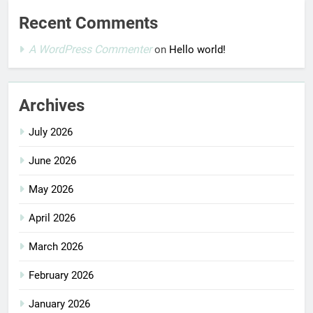
Recent Comments
A WordPress Commenter
on
Hello world!
Archives
July 2026
June 2026
May 2026
April 2026
March 2026
February 2026
January 2026