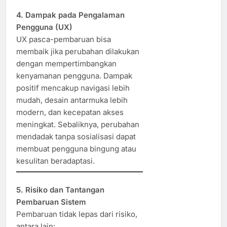
4. Dampak pada Pengalaman
Pengguna (UX)
UX pasca-pembaruan bisa
membaik jika perubahan dilakukan
dengan mempertimbangkan
kenyamanan pengguna. Dampak
positif mencakup navigasi lebih
mudah, desain antarmuka lebih
modern, dan kecepatan akses
meningkat. Sebaliknya, perubahan
mendadak tanpa sosialisasi dapat
membuat pengguna bingung atau
kesulitan beradaptasi.
5. Risiko dan Tantangan
Pembaruan Sistem
Pembaruan tidak lepas dari risiko,
antara lain: