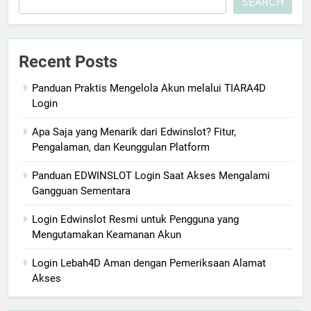
SEARCH
Recent Posts
Panduan Praktis Mengelola Akun melalui TIARA4D
Login
Apa Saja yang Menarik dari Edwinslot? Fitur,
Pengalaman, dan Keunggulan Platform
Panduan EDWINSLOT Login Saat Akses Mengalami
Gangguan Sementara
Login Edwinslot Resmi untuk Pengguna yang
Mengutamakan Keamanan Akun
Login Lebah4D Aman dengan Pemeriksaan Alamat
Akses