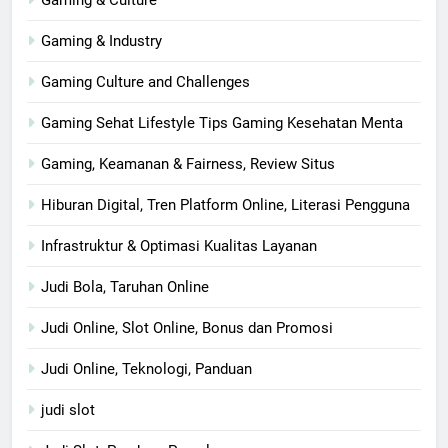
Gaming & Culture
Gaming & Industry
Gaming Culture and Challenges
Gaming Sehat Lifestyle Tips Gaming Kesehatan Menta
Gaming, Keamanan & Fairness, Review Situs
Hiburan Digital, Tren Platform Online, Literasi Pengguna
Infrastruktur & Optimasi Kualitas Layanan
Judi Bola, Taruhan Online
Judi Online, Slot Online, Bonus dan Promosi
Judi Online, Teknologi, Panduan
judi slot