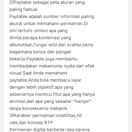
2)Paytable sebagai peta aturan yang
paling faktual
Paytable adalah sumber informasi paling
akurat untuk memahami permainan.Di
sini tertulis simbol apa yang
dinilai,berapa kombinasi yang
dibutuhkan,fungsi wild dan scatter,serta
bagaimana bonus dan pengali
bekerja.Paytable juga membantu
membedakan mekanisme nyata dari efek
visual.Saat Anda memahami
paytable,Anda bisa membaca layar
dengan lebih objektif:apa yang
sebenarnya memicu fitur,apa yang hanya
animasi,dan apa yang sekadar “hampir”
tanpa konsekuensi mekanik.
3)Karakter permainan:volatilitas,hit
rate,dan konsep RTP
Permainan digital berbeda rasa karena