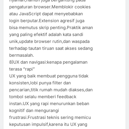
pengaturan browser.Memblokir cookies
atau JavaScript dapat menyebabkan
login berputar.Extension agresif juga
bisa memutus skrip penting.Praktik aman
yang paling efektif adalah kata sandi
unik,update browser rutin,dan waspada
terhadap tautan tiruan saat akses sedang
bermasalah.
8)UX dan navigasi:kenapa pengalaman
terasa “rapi”
UX yang baik membuat pengguna tidak
konsisten,lobi punya filter dan
pencarian,titik rumah mudah diakses,dan
tombol selalu memberi feedback
instan.UX yang rapi menurunkan beban
kognitif dan mengurangi
frustrasi.Frustrasi teknis sering memicu
keputusan impulsif,karena itu UX yang