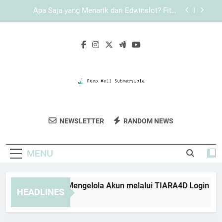
Skip
Panduan EDWINSLOT Login Saat Akses
to
Mengalami Gangguan Sementara
content
Login Edwinslot Resmi untuk Pengguna yang
Mengutamakan Keamanan Akun
Panduan Praktis Mengelola Akun melalui
TIARA4D Login
Apa Saja yang Menarik dari Edwinslot? Fitur,
Pengalaman, dan Keunggulan Platform
Panduan EDWINSLOT Login Saat Akses
Mengalami Gangguan Sementara
Deep Well
Dapatkan Layanan Pengeboran Sumur
Login Edwinslot Resmi untuk Pengguna yang
NEWSLETTER
RANDOM NEWS
Submersible
Mengutamakan Keamanan Akun
Berkualitas Dari Deep Well Submersible.
MENU
nduan Praktis Mengelola Akun melalui TIARA4D Login
HEADLINES
Weeks Ago