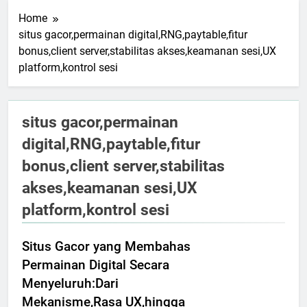
Home
situs gacor,permainan digital,RNG,paytable,fitur
bonus,client server,stabilitas akses,keamanan sesi,UX
platform,kontrol sesi
situs gacor,permainan
digital,RNG,paytable,fitur
bonus,client server,stabilitas
akses,keamanan sesi,UX
platform,kontrol sesi
Situs Gacor yang Membahas
Permainan Digital Secara
Menyeluruh:Dari
Mekanisme,Rasa UX,hingga