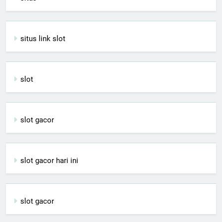
situs link slot
slot
slot gacor
slot gacor hari ini
slot gacor