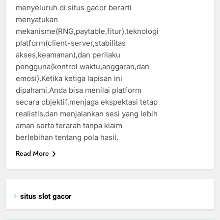
menyeluruh di situs gacor berarti
menyatukan
mekanisme(RNG,paytable,fitur),teknologi
platform(client-server,stabilitas
akses,keamanan),dan perilaku
pengguna(kontrol waktu,anggaran,dan
emosi).Ketika ketiga lapisan ini
dipahami,Anda bisa menilai platform
secara objektif,menjaga ekspektasi tetap
realistis,dan menjalankan sesi yang lebih
aman serta terarah tanpa klaim
berlebihan tentang pola hasil.
Read More
situs slot gacor