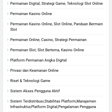
Permainan Digital, Strategi Game, Teknologi Slot Online
Permainan Kasino Online
Permainan Kasino Online, Slot Online, Panduan Bermain
Slot
Permainan Online, Casino, Strategi Permainan
Permainan Slot, Slot Bertema, Kasino Online
Platform Permainan Angka Digital
Privasi dan Keamanan Online
Riset & Teknologi Game
Sistem Akses Pengguna Aktif
Sistem Terdistribusi,Stabilitas Platform,Manajemen
Infrastruktur,Platform Digital,Pengalaman Pengguna