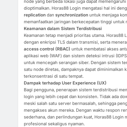
node yang berbeda lokasi juga dapat memengaruhi p
dioptimalkan. Horas88 Login mengatasi hal ini deng
replication
dan
synchronization
untuk menjaga kons
memanfaatkan jaringan berkecepatan tinggi untuk 
Keamanan dalam Sistem Terdistribusi
Keamanan tetap menjadi prioritas utama. Horas88 L
dengan enkripsi TLS dalam transmisi, serta mener
access control (RBAC)
untuk membatasi akses anta
aplikasi web (WAF) dan sistem deteksi intrusi (IDP
untuk mencegah serangan siber. Dengan sistem ter
satu node diretas, dampaknya dapat diminimalkan k
terkonsentrasi di satu tempat.
Dampak terhadap User Experience (UX)
Bagi pengguna, penerapan sistem terdistribusi m
login yang lebih cepat dan konsisten. Tidak ada do
meski salah satu server bermasalah, sehingga peng
mengakses akun mereka. Dengan waktu respon re
sederhana, dan perlindungan kuat, Horas88 Login
profesional sekaligus nyaman.