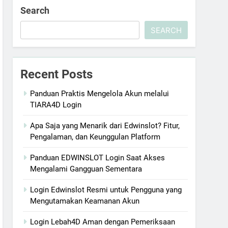
Search
SEARCH
Recent Posts
Panduan Praktis Mengelola Akun melalui
TIARA4D Login
Apa Saja yang Menarik dari Edwinslot? Fitur,
Pengalaman, dan Keunggulan Platform
Panduan EDWINSLOT Login Saat Akses
Mengalami Gangguan Sementara
Login Edwinslot Resmi untuk Pengguna yang
Mengutamakan Keamanan Akun
Login Lebah4D Aman dengan Pemeriksaan