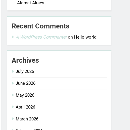
Alamat Akses
Recent Comments
A WordPress Commenter
on
Hello world!
Archives
July 2026
June 2026
May 2026
April 2026
March 2026