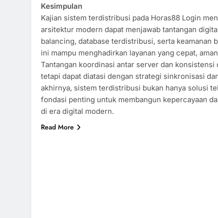
Kesimpulan
Kajian sistem terdistribusi pada Horas88 Login m
arsitektur modern dapat menjawab tantangan digita
balancing, database terdistribusi, serta keamanan b
ini mampu menghadirkan layanan yang cepat, aman, 
Tantangan koordinasi antar server dan konsistensi
tetapi dapat diatasi dengan strategi sinkronisasi d
akhirnya, sistem terdistribusi bukan hanya solusi tek
fondasi penting untuk membangun kepercayaan dan
di era digital modern.
Read More