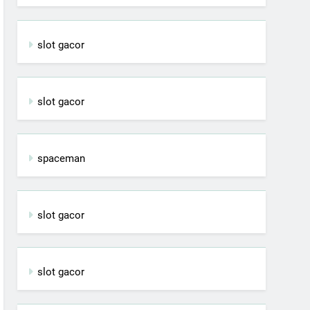
slot gacor
slot gacor
spaceman
slot gacor
slot gacor