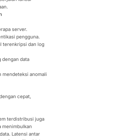
aan.
n
rapa server.
ntikasi pengguna.
terenkripsi dan log
 dengan data
 mendeteksi anomali
 dengan cepat,
m terdistribusi juga
sa menimbulkan
ata. Latensi antar