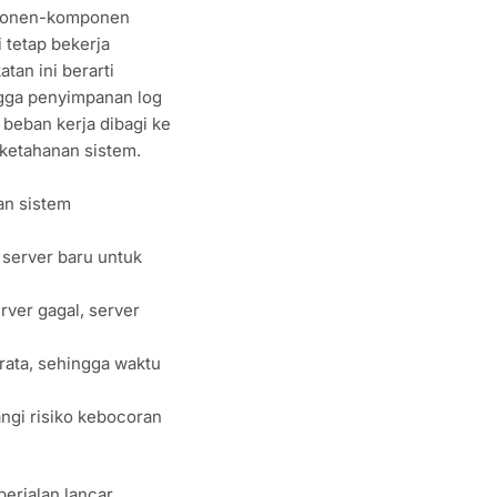
omponen-komponen
i tetap bekerja
atan ini berarti
ngga penyimpanan log
 beban kerja dibagi ke
 ketahanan sistem.
an sistem
server baru untuk
erver gagal, server
rata, sehingga waktu
ngi risiko kebocoran
berjalan lancar