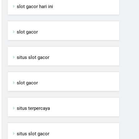
slot gacor hari ini
slot gacor
situs slot gacor
slot gacor
situs terpercaya
situs slot gacor