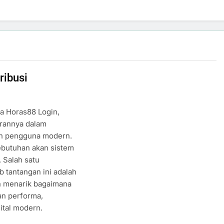
ribusi
da Horas88 Login,
perannya dalam
an pengguna modern.
ebutuhan akan sistem
. Salah satu
 tantangan ini adalah
 menarik bagaimana
an performa,
ital modern.