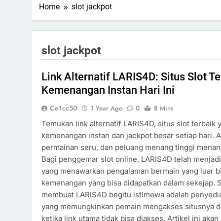
Home
slot jackpot
slot jackpot
Link Alternatif LARIS4D: Situs Slot T
Kemenangan Instan Hari Ini
Ce1cc50
1 Year Ago
0
8 Mins
Temukan link alternatif LARIS4D, situs slot terbai
kemenangan instan dan jackpot besar setiap hari. 
permainan seru, dan peluang menang tinggi menant
Bagi penggemar slot online, LARIS4D telah menjadi 
yang menawarkan pengalaman bermain yang luar b
kemenangan yang bisa didapatkan dalam sekejap. S
membuat LARIS4D begitu istimewa adalah penyed
yang memungkinkan pemain mengakses situsnya 
ketika link utama tidak bisa diakses. Artikel ini 