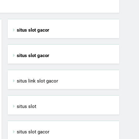
situs slot gacor
situs slot gacor
situs link slot gacor
situs slot
situs slot gacor