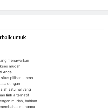
erbaik untuk
k yang menawarkan
Akses mudah,
i Anda!
situs pilihan utama
iasa dengan
alah satu hal yang
iaan
link alternatif
dengan mudah, bahkan
akan membahas mengapa