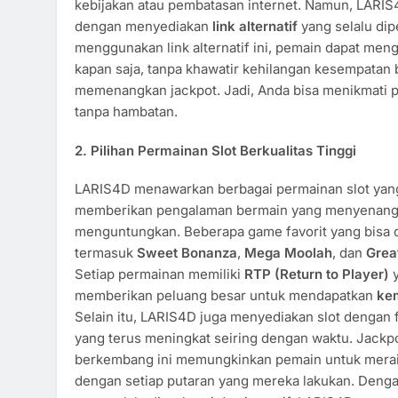
kebijakan atau pembatasan internet. Namun, LARIS4
dengan menyediakan
link alternatif
yang selalu dip
menggunakan link alternatif ini, pemain dapat men
kapan saja, tanpa khawatir kehilangan kesempatan 
memenangkan jackpot. Jadi, Anda bisa menikmati 
tanpa hambatan.
2. Pilihan Permainan Slot Berkualitas Tinggi
LARIS4D menawarkan berbagai permainan slot yan
memberikan pengalaman bermain yang menyenang
menguntungkan. Beberapa game favorit yang bisa 
termasuk
Sweet Bonanza
,
Mega Moolah
, dan
Grea
Setiap permainan memiliki
RTP (Return to Player)
y
memberikan peluang besar untuk mendapatkan
ke
Selain itu, LARIS4D juga menyediakan slot dengan 
yang terus meningkat seiring dengan waktu. Jackpo
berkembang ini memungkinkan pemain untuk mera
dengan setiap putaran yang mereka lakukan. Denga