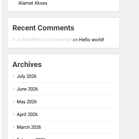
Alamat Akses
Recent Comments
A WordPress Commenter
on
Hello world!
Archives
July 2026
June 2026
May 2026
April 2026
March 2026