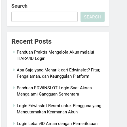
Search
SEARCH
Recent Posts
Panduan Praktis Mengelola Akun melalui
TIARA4D Login
Apa Saja yang Menarik dari Edwinslot? Fitur,
Pengalaman, dan Keunggulan Platform
Panduan EDWINSLOT Login Saat Akses
Mengalami Gangguan Sementara
Login Edwinslot Resmi untuk Pengguna yang
Mengutamakan Keamanan Akun
Login Lebah4D Aman dengan Pemeriksaan