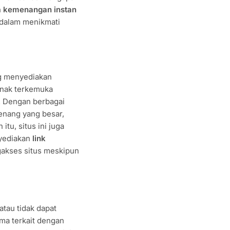
h
kemenangan instan
 dalam menikmati
 menyediakan
unak terkemuka
. Dengan berbagai
menang yang besar,
tu, situs ini juga
yediakan
link
akses situs meskipun
atau tidak dapat
ama terkait dengan