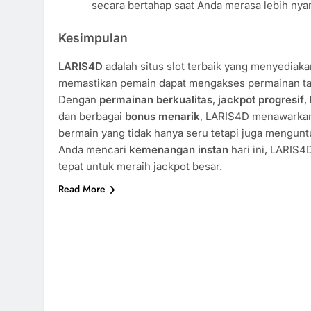
secara bertahap saat Anda merasa lebih nya
Kesimpulan
LARIS4D
adalah situs slot terbaik yang menyediak
memastikan pemain dapat mengakses permainan t
Dengan
permainan berkualitas
,
jackpot progresif
,
dan berbagai
bonus menarik
, LARIS4D menawarka
bermain yang tidak hanya seru tetapi juga menguntu
Anda mencari
kemenangan instan
hari ini, LARIS4
tepat untuk meraih jackpot besar.
Read More